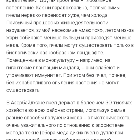
потепление. Как ни парадоксально, теплые зимы
пчелы нередко переносят хуже, чем холода.
Привычный процесс их жизнедеятельности
нарушается, зимой насекомые «маются», летом из-за
жары собирают меньше пыльцы и производят меньше
меда. Кроме того, пчелы могут существовать только в
биологически разнообразном ландшафте.
Помещенные в монокультуру – например, на
гигантские плантации миндаля, – они слабеют и
утрачивают иммунитет. При этом без пчел, точнее,
без их заботливого опыления растения не могут
существовать.
В Азербайджане пчел держат в более чем 30 тысячах
хозяйств во всех районах страны, используя самые
разные способы получения меда – от исторического,
очень уважительного по отношению к экосистеме
метода текне (сбора меда диких пчел в дупле при
помощи полой деревянной колоды), который