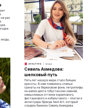
е
чает
в
 не раз
в
уки,
егодня
з моды,
КУЛЬТУРА
МОДА
Севиль Ахмедова:
шелковый путь
Пять лет назад в мире стало больше
красоты. В нем появились спелые
гранаты на бирюзовом фоне, петроглифы
на шелке цвета гобустанских камней,
немыслимые оттенки кораллового,
фисташкового и кобальтового – платки и
аксессуары бренда Sevil Art, который
создала бакинка Севиль Ахмедова.