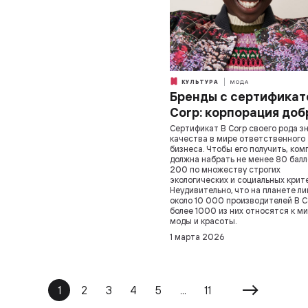
КУЛЬТУРА
МОДА
Бренды с сертификат
Corp: корпорация доб
Сертификат B Corp своего рода з
качества в мире ответственного
бизнеса. Чтобы его получить, ком
должна набрать не менее 80 балл
200 по множеству строгих
экологических и социальных крит
Неудивительно, что на планете л
около 10 000 производителей B C
более 1000 из них относятся к м
моды и красоты.
1 марта 2026
1
2
3
4
5
...
11