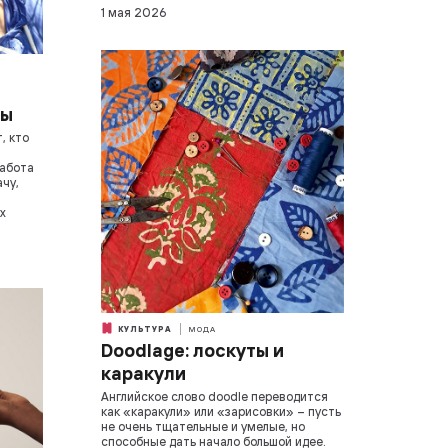
1 мая 2026
ты
, кто
работа
ачу,
х
КУЛЬТУРА
МОДА
Doodlage: лоскуты и
каракули
Английское слово doodle переводится
как «каракули» или «зарисовки» – пусть
не очень тщательные и умелые, но
способные дать начало большой идее.