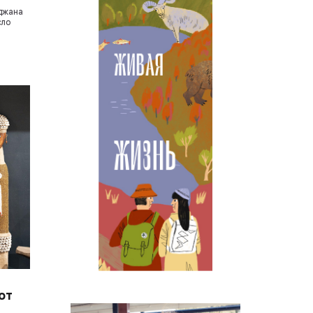
джана
сло
от