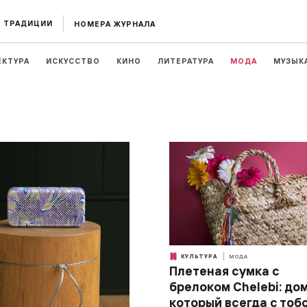
ТРАДИЦИИ
НОМЕРА ЖУРНАЛА
ЕКТУРА
ИСКУССТВО
КИНО
ЛИТЕРАТУРА
МОДА
МУЗЫК
КУЛЬТУРА
МОДА
Плетеная сумка с
брелоком Chelebi: дом
который всегда с тоб