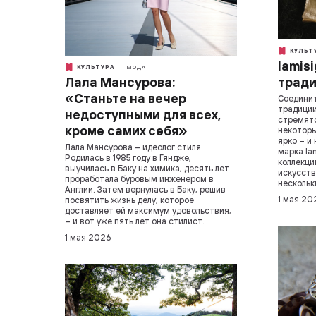
КУЛЬТ
Iamis
КУЛЬТУРА
МОДА
Лала Мансурова:
трад
«Станьте на вечер
Соединит
традиции
недоступными для всех,
стремятс
кроме самих себя»
некоторы
ярко – и
Лала Мансурова – идеолог стиля.
марка Ia
Родилась в 1985 году в Гяндже,
коллекци
выучилась в Баку на химика, десять лет
искусств
проработала буровым инженером в
нескольк
Англии. Затем вернулась в Баку, решив
1 мая 20
посвятить жизнь делу, которое
доставляет ей максимум удовольствия,
– и вот уже пять лет она стилист.
1 мая 2026