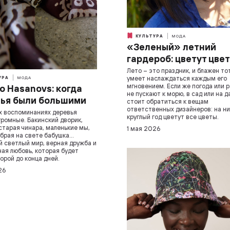
КУЛЬТУРА
МОДА
«Зеленый» летний
гардероб: цветут цве
Лето – это праздник, и блажен тот
умеет наслаждаться каждым его
УРА
МОДА
мгновением. Если же погода или 
о Hasanovs: когда
не пускают к морю, в сад или на д
ья были большими
стоит обратиться к вещам
ответственных дизайнеров: на ни
х воспоминаниях деревья
круглый год цветут все цветы.
громные. Бакинский дворик,
старая чинара, маленькие мы,
1 мая 2026
брая на свете бабушка…
 светлый мир, верная дружба и
ая любовь, которая будет
орой до конца дней.
26