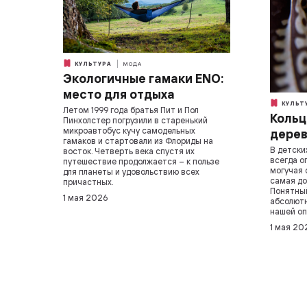
КУЛЬТУРА
МОДА
Экологичные гамаки ENO:
место для отдыха
КУЛЬТ
Летом 1999 года братья Пит и Пол
Кольц
Пинхолстер погрузили в старенький
микроавтобус кучу самодельных
дерев
гамаков и стартовали из Флориды на
В детски
восток. Четверть века спустя их
всегда о
путешествие продолжается – к пользе
могучая 
для планеты и удовольствию всех
самая до
причастных.
Понятный
1 мая 2026
абсолютн
нашей оп
1 мая 20