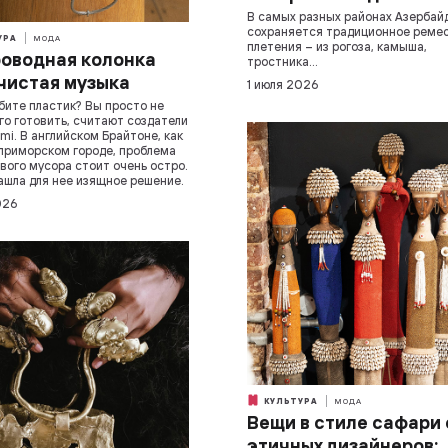
В самых разных районах Азербай
сохраняется традиционное реме
УРА
МОДА
плетения – из рогоза, камыша,
оводная колонка
тростника…
 чистая музыка
1 июля 2026
бите пластик? Вы просто не
го готовить, считают создатели
mi. В английском Брайтоне, как
приморском городе, проблема
вого мусора стоит очень остро.
ашла для нее изящное решение.
026
КУЛЬТУРА
МОДА
Вещи в стиле сафари 
этичных дизайнеров: