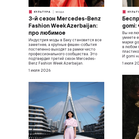
КУЛЬТУРА
МОДА
КУЛЬТ
3-й сезон Mercedes-Benz
Беспр
Fashion Week Azerbaijan:
gomi:
про любимое
Вы не лю
умеете е
Индустрия моды в Баку становится все
марки go
заметнее, а крупные фешен-события
в любом 
постепенно выходят за рамки чисто
пластико
профессионального сообщества. Это
И gomi н
подтвердил третий сезон Mercedes-
Benz Fashion Week Azerbaijan.
1 июля 2
1 июля 2026