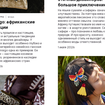
большое приключени
На языке суахили «сафари» озна
«путешествие». За полтора века 
европейском лексиконе это слово
УРА
МОДА
меняло оттенки смысла: сначала 
igo: африканские
Африку путешествовали во имя на
иции
затем – в азарте уничтожения. С
сафари – про познание и любовь к
ь прошлое и настоящее,
природе. И про красоту, конечно:
 и актуальные тенденции
одноименный стиль не выходит и
я многие дизайнеры. У
особенно моды ответственной.
х выходит особенно глубоко и
 нигерийско-кенийско-ганская
1 июля 2026
misigo одна из примеров. Ее
и – настоящее носимое
о, укорененное в наследии
их африканских стран.
26