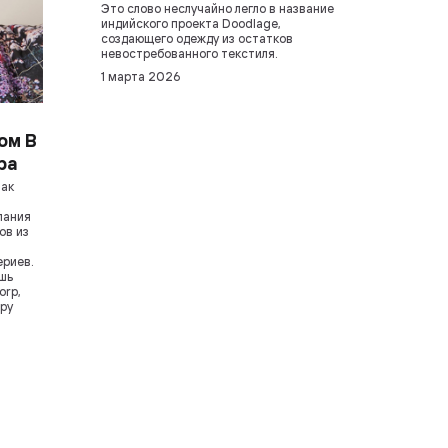
Это слово неслучайно легло в название
индийского проекта Doodlage,
создающего одежду из остатков
невостребованного текстиля.
1 марта 2026
ом B
ра
нак
пания
ов из
ериев.
ишь
orp,
иру