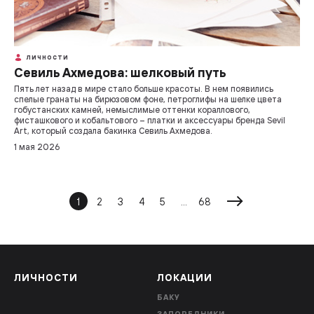
ЛИЧНОСТИ
Севиль Ахмедова: шелковый путь
Пять лет назад в мире стало больше красоты. В нем появились
спелые гранаты на бирюзовом фоне, петроглифы на шелке цвета
гобустанских камней, немыслимые оттенки кораллового,
фисташкового и кобальтового – платки и аксессуары бренда Sevil
Art, который создала бакинка Севиль Ахмедова.
1 мая 2026
1
2
3
4
5
...
68
ЛИЧНОСТИ
ЛОКАЦИИ
БАКУ