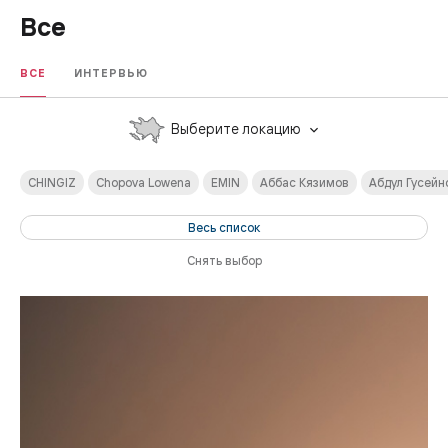
Все
ВСЕ
ИНТЕРВЬЮ
Выберите локацию
CHINGIZ
Chopova Lowena
EMIN
Аббас Кязимов
Абдул Гусейн
Весь список
Снять выбор