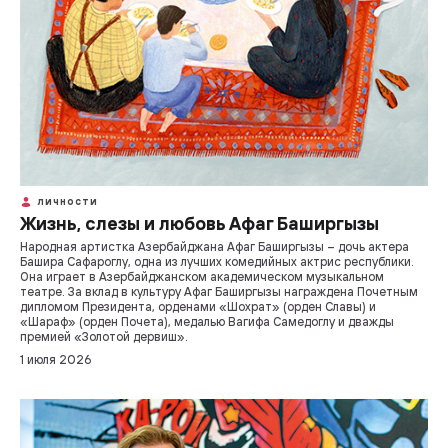
ЛИЧНОСТИ
Жизнь, слезы и любовь Афаг Баширгызы
Народная артистка Азербайджана Афаг Баширгызы – дочь актера
Башира Сафароглу, одна из лучших комедийных актрис республики.
Она играет в Азербайджанском академическом музыкальном
театре. За вклад в культуру Афаг Баширгызы награждена Почетным
дипломом Президента, орденами «Шохрат» (орден Славы) и
«Шараф» (орден Почета), медалью Вагифа Самедоглу и дважды
премией «Золотой дервиш».
1 июля 2026