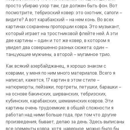
просто убираю узор там, где должен быть фон. Вот
посмотрите, тебризский ковер: это охотник, сапоги –
видите? А вот карабахский – на нем конь. Во всех
картинах сохранены пропорции ковра. Это музыкант,
который играет на тростниковой флейте ней. А эти
две картины – один и тот же ковер, в котором я
увидел два совершенно разных сюжета: один –
танцующие мужчины, а второй – мугамное трио.
Как всякий азербайджанец, я хорошо знаком с
коврами, у меня по ним много материалов. Всего я
написал, кажется, 17 картин в этом стиле –
натюрморты, пейзажи, портреты, петушки, барашки –
на основе бакинских, ширванских, тебризских,
кубинских, карабахских, шемахинских ковров. Эти
картины очень трудоемкие: в общей сложности я
работал над ними больше года, при том что другие
произведения, бывает, делаю за день. Здесь выписаны
все элементы ковра, хотя, наверное, можно было бы