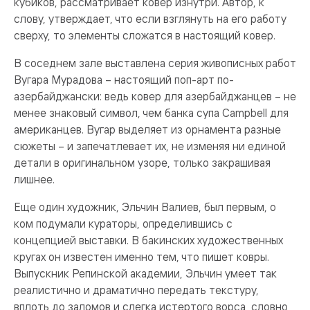
кубиков, рассматривает ковер изнутри. Автор, к
слову, утверждает, что если взглянуть на его работу
сверху, то элементы сложатся в настоящий ковер.
В соседнем зале выставлена серия живописных работ
Вугара Мурадова – настоящий поп-арт по-
азербайджански: ведь ковер для азербайджанцев – не
менее знаковый символ, чем банка супа Campbell для
американцев. Вугар выделяет из орнамента разные
сюжеты – и запечатлевает их, не изменяя ни единой
детали в оригинальном узоре, только закрашивая
лишнее.
Еще один художник, Эльчин Валиев, был первым, о
ком подумали кураторы, определившись с
концепцией выставки. В бакинских художественных
кругах он известен именно тем, что пишет ковры.
Выпускник Репинской академии, Эльчин умеет так
реалистично и драматично передать текстуру,
вплоть до заломов и слегка истертого ворса, словно