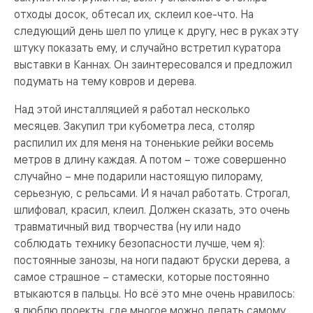
отходы досок, обтесал их, склеил кое-что. На
следующий день шел по улице к другу, нес в руках эту
штуку показать ему, и случайно встретил куратора
выставки в Каннах. Он заинтересовался и предложил
подумать на тему ковров и дерева.
Над этой инсталляцией я работал несколько
месяцев. Закупил три кубометра леса, столяр
распилил их для меня на тоненькие рейки восемь
метров в длину каждая. А потом – тоже совершенно
случайно – мне подарили настоящую пилораму,
серьезную, с рельсами. И я начал работать. Строгал,
шлифовал, красил, клеил. Должен сказать, это очень
травматичный вид творчества (ну или надо
соблюдать технику безопасности лучше, чем я):
постоянные занозы, на ноги падают бруски дерева, а
самое страшное – стамески, которые постоянно
втыкаются в пальцы. Но всё это мне очень нравилось:
я люблю проекты, где многое можно делать самому,