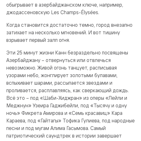
обыгрывает в азербайджанском ключе, например,
джодассеновскую Les Champs-Élysées.
Когда становится достаточно темно, город внезапно
затихает на несколько мгновений. И вот тишину
взрывает первый залп огня.
Эти 25 минут жизни Канн безраздельно посвящены
Азербайджану – отвернуться или отвлечься
невозможно. Живой огонь танцует, расписывая
узорами небо, жонглирует золотыми булавами,
вспыхивает шарами, рассыпается звездами и
проливается, расплавляясь, как сверкающий дождь.
Всё это – под «Шаби-Хиджран» из оперы «Лейли и
Меджнун» Узеира Гаджибейли, под «Тысячу и одну
ночь» Фикрета Амирова и «Семь красавиц» Кара
Караева, под «Гайтагы» Тофика Гулиева, под народные
песни и под мугам Алима Гасымова. Самый
патриотический саундтрек в истории завершает