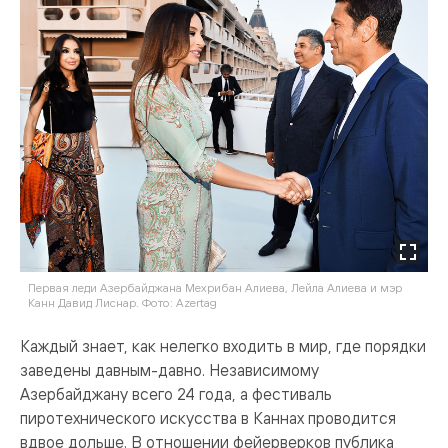
Первая леди Азербайджана Мехрибан Алиева, Лейла Алиева и мэр
Канн Давид Лиснар. Фото: Azertag
Каждый знает, как нелегко входить в мир, где порядки
заведены давным-давно. Независимому
Азербайджану всего 24 года, а фестиваль
пиротехнического искусства в Каннах проводится
вдвое дольше. В отношении фейерверков публика