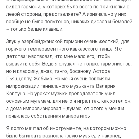
видел гармони, у которых было всего по три кнопки с
левой стороны, представляете? А изначально у них
вообще не было полутонов, никаких диезов и бемолей
– только белые клавиши.
Звук у азербайджанской гармони очень жесткий, для
горячего темпераментного кавказского танца. Я с
детства чувствовал, что мне мало его, чтобы
выразить себя. Ведь я слушал не только гармонистов,
но и классику, джаз, танго, босанову, Астора
Пьяццоллу, Жобима. На меня очень повлияли
импровизации гениального музыканта Валерия
Ковтуна. На уроках музыки преподаватель учил
основным мугамам, для него я играл так, как хотел он,
а дома импровизировал – думаю, от этого у меня и
появилась собственная манера игры.
Я долго мечтал об инструменте, на котором можно
было бы играть разноплановую музыку, и наконец