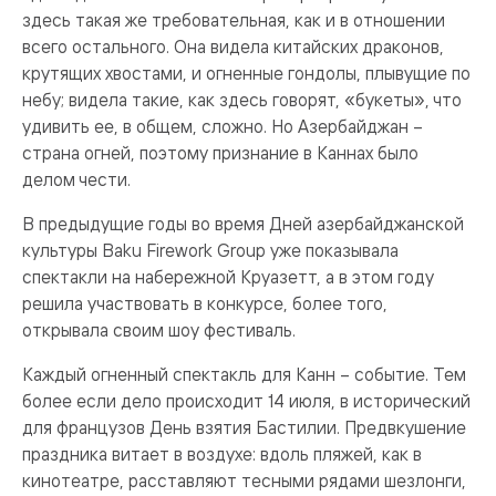
здесь такая же требовательная, как и в отношении
всего остального. Она видела китайских драконов,
крутящих хвостами, и огненные гондолы, плывущие по
небу; видела такие, как здесь говорят, «букеты», что
удивить ее, в общем, сложно. Но Азербайджан –
страна огней, поэтому признание в Каннах было
делом чести.
В предыдущие годы во время Дней азербайджанской
культуры Baku Firework Group уже показывала
спектакли на набережной Круазетт, а в этом году
решила участвовать в конкурсе, более того,
открывала своим шоу фестиваль.
Каждый огненный спектакль для Канн – событие. Тем
более если дело происходит 14 июля, в исторический
для французов День взятия Бастилии. Предвкушение
праздника витает в воздухе: вдоль пляжей, как в
кинотеатре, расставляют тесными рядами шезлонги,