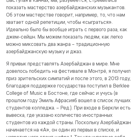
показать мастерство азербайджанских музыкантов.
Об этом мастерстве говорит, например, то, что нам
хватает одной репетиции, чтобы «сыграться».
Идеально было бы вообще играть с первого раза, как
джем-сейшн. Мы можем показать людям, как легко
можно миксовать два жанра – традиционную
азербайджанскую музыку и джаз.
Я привык представлять Азербайджан в мире. Мне
довелось победить на фестивале в Монтрё, я получил
приз зрительских симпатий и после этого, в 2013 году,
благодаря поддержке государства поступил в Berklee
College of Music в Бостоне, где сейчас и учусь (в
прошлом году Эмиль Афрасияб вошел в список лучших
студентов колледжа. – Ред.). При входе в Беркли есть
вывеска, где указано количество иностранных
студентов из каждой страны. Поскольку Азербайджан
начинается на «А», он один из первых в списке, и
напротив него стоит цифра 1. Так что чувствую себя