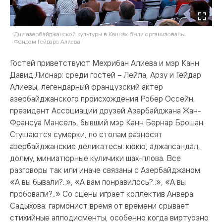
Дни азербайджанской культуры в Каннах были организованы
Фондом Гейдара Алиева
Гостей приветствуют Мехрибан Алиева и мэр Канн
Давид Лиснар; среди гостей – Лейла, Арзу и Гейдар
Алиевы, легендарный французский актер
азербайджанского происхождения Робер Оссейн,
президент Ассоциации друзей Азербайджана Жан-
Франсуа Мансель, бывший мэр Канн Бернар Брошан.
Сгущаются сумерки, по столам разносят
азербайджанские деликатесы: кюкю, аджапсандал,
долму, миниатюрные куличики шах-плова. Все
разговоры так или иначе связаны с Азербайджаном:
«А вы бывали?..», «А вам понравилось?..», «А вы
пробовали?..» Со сцены играет коллектив Анвера
Садыхова: гармонист время от времени срывает
стихийные аплодисменты, особенно когда виртуозно