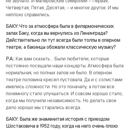
не звучало. И малеровские симфонии – Первая,
Четвертая, Пятая, Десятая, – и многое другое. И мы
неплохо справились.
БАКУ: Что за атмосфера была в филармонических
залах Баку, когда вы вернулись из Ленинграда?
Действительно ли тут всегда были толпы в оперном
театре, а бакинцы обожали классическую музыку?
Р.А.:
Как вам сказать… Были любители, которые
постоянно посещали наши концерты. Атмосфера была
нормальная, но полных залов не было. В оперном
театре половина кресел пустовала. Да и с солистами
имелись сложности. Но это поначалу, а потом все
понемногу стало улучшаться. И совсем хорошо стало,
когда мы получили независимость. Но делать свое
дело хорошо мы старались всегда.
БАКУ: Была же знаменитая история с приездом
Шостаковича в 1952 году, когда на него очень плохо