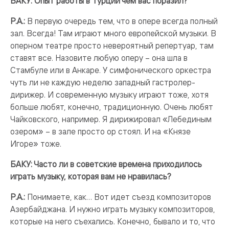
БАКУ: Опыт работы в Турции чем вас поразил?
Р.А.:
В первую очередь тем, что в опере всегда полный
зал. Всегда! Там играют много европейской музыки. В
оперном театре просто невероятный репертуар, там
ставят все. Назовите любую оперу – она шла в
Стамбуле или в Анкаре. У симфонического оркестра
чуть ли не каждую неделю западный гастролер-
дирижер. И современную музыку играют тоже, хотя
больше любят, конечно, традиционную. Очень любят
Чайковского, например. Я дирижировал «Лебединым
озером» – в зале просто ор стоял. И на «Князе
Игоре» тоже.
БАКУ: Часто ли в советские времена приходилось
играть музыку, которая вам не нравилась?
Р.А.:
Понимаете, как… Вот идет съезд композиторов
Азербайджана. И нужно играть музыку композиторов,
которые на него съехались. Конечно, бывало и то, что