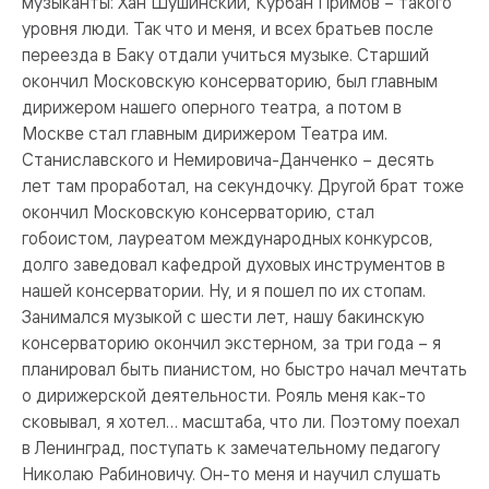
музыканты: Хан Шушинский, Курбан Примов – такого
уровня люди. Так что и меня, и всех братьев после
переезда в Баку отдали учиться музыке. Старший
окончил Московскую консерваторию, был главным
дирижером нашего оперного театра, а потом в
Москве стал главным дирижером Театра им.
Станиславского и Немировича-Данченко – десять
лет там проработал, на секундочку. Другой брат тоже
окончил Московскую консерваторию, стал
гобоистом, лауреатом международных конкурсов,
долго заведовал кафедрой духовых инструментов в
нашей консерватории. Ну, и я пошел по их стопам.
Занимался музыкой с шести лет, нашу бакинскую
консерваторию окончил экстерном, за три года – я
планировал быть пианистом, но быстро начал мечтать
о дирижерской деятельности. Рояль меня как-то
сковывал, я хотел… масштаба, что ли. Поэтому поехал
в Ленинград, поступать к замечательному педагогу
Николаю Рабиновичу. Он-то меня и научил слушать