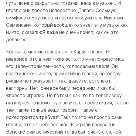
чуть ли не с закрытыми глазами, весь в музыке… И
играли они просто невероятно. Давали Седьмую
симфонию Брукнера, и потом мой учитель Николай
Семенович, который вообще-то знает эту музыку как
никто, сказал: «Я даже не очень понял, как он это
делает».
Конечно, многие говорят, что Караян позер. И
наверное, это в нем тоже есть. Но мне понравились
его целеустремленность, колоссальная воля. Он
практически ничего, примитивно говоря, оркестру
руками не показывал – так, давайте, вступают
валторны. Нет, они все были перед ним и как бы
«просто играли». Но потом я как-то по телевизору
наткнулся на крохотную запись его репетиций, так он
там такие точные вещи говорит, такое от
оркестрантов требует! Так что это не просто сами
играли, это от него все шло. И играли прекрасно.
Венский симфонический тогда был очень сильный.