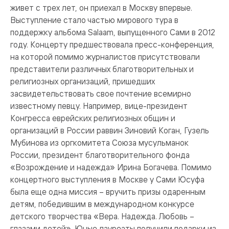
живет с трех лет, он приехал в Москву впервые.
Выступление стало частью мирового тура в
поддержку альбома Salaam, выпущенного Сами в 2012
году. Концерту предшествовала пресс-конференция,
на которой помимо журналистов присутствовали
представители различных благотворительных и
религиозных организаций, пришедших
засвидетельствовать свое почтение всемирно
известному певцу. Например, вице-президент
Конгресса еврейских религиозных общин и
организаций в России раввин Зиновий Коган, Гузель
Мубинова из оргкомитета Союза мусульманок
России, президент благотворительного фонда
«Возрождение и надежда» Ирина Богачева. Помимо
концертного выступления в Москве у Сами Юсуфа
была еще одна миссия – вручить призы одаренным
детям, победившим в международном конкурсе
детского творчества «Вера. Надежда. Любовь –
глазами детей». Юные лауреаты получили подарки из