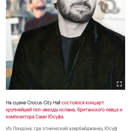
На сцене Crocus City Hall
состоялся концерт
крупнейшей поп-звезды ислама, британского певца и
композитора Сами Юсуфа.
Из Лондона, где этнический азербайджанец Юсуф