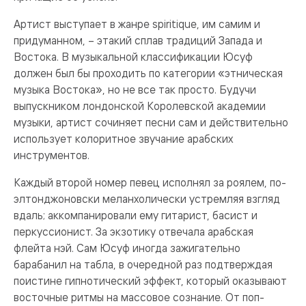
Артист выступает в жанре spiritique, им самим и
придуманном, – этакий сплав традиций Запада и
Востока. В музыкальной классификации Юсуф
должен был бы проходить по категории «этническая
музыка Востока», но не все так просто. Будучи
выпускником лондонской Королевской академии
музыки, артист сочиняет песни сам и действительно
использует колоритное звучание арабских
инструментов.
Каждый второй номер певец исполнял за роялем, по-
элтонджоновски меланхолически устремляя взгляд
вдаль; аккомпанировали ему гитарист, басист и
перкуссионист. За экзотику отвечала арабская
флейта нэй. Сам Юсуф иногда зажигательно
барабанил на табла, в очередной раз подтверждая
поистине гипнотический эффект, который оказывают
восточные ритмы на массовое сознание. От поп-