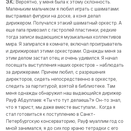
Э.К.:
Вероятно, у меня была к этому склонность.
Маленьким мальчиком я любил играть с шахматами:
выстраивал фигурки на доске, а коня делал
дирижером. Получался этакий шахматный оркестр. А
еще папа привозил с гастролей пластинки, редкие
тогда записи выдающихся музыкальных коллективов
мира. Я запирался в комнате, включал проигрыватель
и дирижировал этими оркестрами. Однажды меня за
этим делом застал отец и очень удивился. Я начал
посещать выступления наших оркестров – наблюдать
за дирижерами. Причем любил, с разрешения
директоров, сидеть непосредственно в оркестре,
следить за партитурой, взятой в библиотеке. Там
меня однажды обнаружил наш выдающийся дирижер
Рауф Абдуллаев: «Ты что тут делаешь?» Он-то знал,
что я тарист, мы даже вместе выступали... Когда я
стал готовиться к поступлению в Санкт-
Петербургскую консерваторию, Рауф муаллим год со
мной занимался, я до сих пор храню тетрадки с его