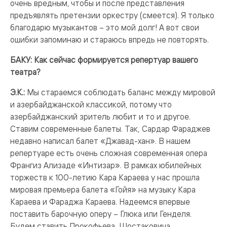
очень вредным, чтобы и после представления
предъявлять претензии оркестру (смеется). Я только
благодарю музыкантов – это мой долг! А вот свои
ошибки запоминаю и стараюсь впредь не повторять.
БАКУ: Как сейчас формируется репертуар вашего
театра?
Э.К.:
Мы стараемся соблюдать баланс между мировой
и азербайджанской классикой, потому что
азербайджанский зритель любит и то и другое.
Ставим современные балеты. Так, Сардар Фараджев
недавно написал балет «Джавад-хан». В нашем
репертуаре есть очень сложная современная опера
Франгиз Ализаде «Интизар». В рамках юбилейных
торжеств к 100-летию Кара Караева у нас прошла
мировая премьера балета «Гойя» на музыку Кара
Караева и Фараджа Караева. Надеемся впервые
поставить барочную оперу – Глюка или Генделя.
Будем ставить Прокофьева, Шостаковича.