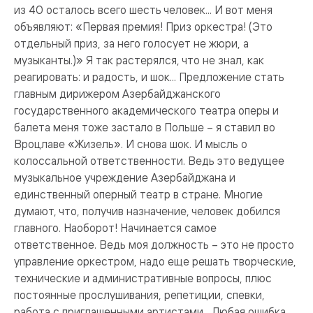
из 40 осталось всего шесть человек... И вот меня
объявляют: «Первая премия! Приз оркестра! (Это
отдельный приз, за него голосует не жюри, а
музыканты.)» Я так растерялся, что не знал, как
реагировать: и радость, и шок... Предложение стать
главным дирижером Азербайджанского
государственного академического театра оперы и
балета меня тоже застало в Польше – я ставил во
Вроцлаве «Жизель». И снова шок. И мысль о
колоссальной ответственности. Ведь это ведущее
музыкальное учреждение Азербайджана и
единственный оперный театр в стране. Многие
думают, что, получив назначение, человек добился
главного. Наоборот! Начинается самое
ответственное. Ведь моя должность – это не просто
управление оркестром, надо еще решать творческие,
технические и административные вопросы, плюс
постоянные прослушивания, репетиции, спевки,
работа с приглашенными артистами... Любая ошибка