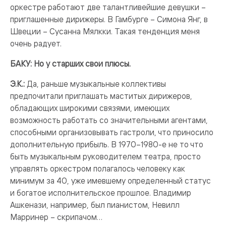
оркестре работают две талантливейшие девушки –
приглашенные дирижеры. В Гамбурге – Симона Янг, в
Швеции – Сусанна Мялкки. Такая тенденция меня
очень радует.
БАКУ: Но у старших свои плюсы.
Э.К.:
Да, раньше музыкальные коллективы
предпочитали приглашать маститых дирижеров,
обладающих широкими связями, имеющих
возможность работать со значительными агентами,
способными организовывать гастроли, что приносило
дополнительную прибыль. В 1970–1980-е не то что
быть музыкальным руководителем театра, просто
управлять оркестром полагалось человеку как
минимум за 40, уже имевшему определенный статус
и богатое исполнительское прошлое. Владимир
Ашкенази, например, был пианистом, Невилл
Марринер – скрипачом…