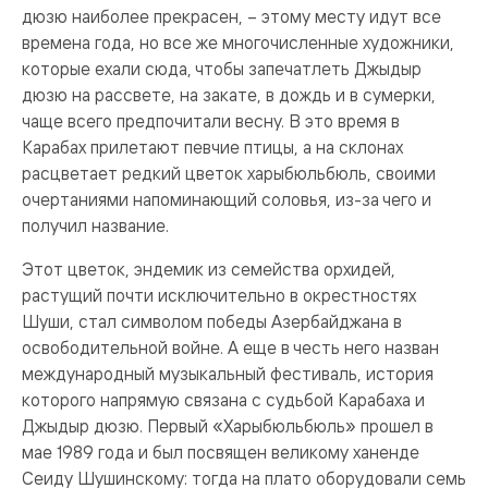
дюзю наиболее прекрасен, – этому месту идут все
времена года, но все же многочисленные художники,
которые ехали сюда, чтобы запечатлеть Джыдыр
дюзю на рассвете, на закате, в дождь и в сумерки,
чаще всего предпочитали весну. В это время в
Карабах прилетают певчие птицы, а на склонах
расцветает редкий цветок харыбюльбюль, своими
очертаниями напоминающий соловья, из-за чего и
получил название.
Этот цветок, эндемик из семейства орхидей,
растущий почти исключительно в окрестностях
Шуши, стал символом победы Азербайджана в
освободительной войне. А еще в честь него назван
международный музыкальный фестиваль, история
которого напрямую связана с судьбой Карабаха и
Джыдыр дюзю. Первый «Харыбюльбюль» прошел в
мае 1989 года и был посвящен великому ханенде
Сеиду Шушинскому: тогда на плато оборудовали семь