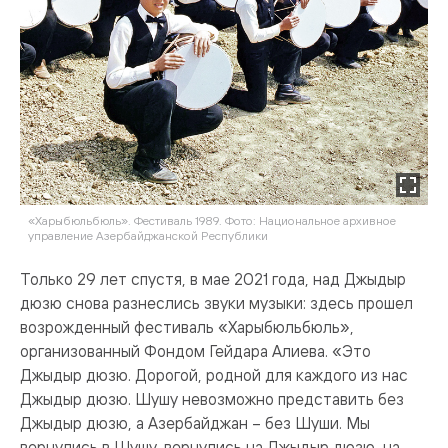
«Харыбюльбюль». Фестиваль 1989. Фото: Национальное архивное
управление Азербайджанской Республики
Только 29 лет спустя, в мае 2021 года, над Джыдыр
дюзю снова разнеслись звуки музыки: здесь прошел
возрожденный фестиваль «Харыбюльбюль»,
организованный Фондом Гейдара Алиева. «Это
Джыдыр дюзю. Дорогой, родной для каждого из нас
Джыдыр дюзю. Шушу невозможно представить без
Джыдыр дюзю, а Азербайджан – без Шуши. Мы
вернулись в Шушу, вернулись на Джыдыр дюзю, на