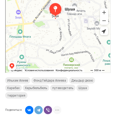
Ильхам Алиев
Фонд Гейдара Алиева
Джыдыр дюзю
Карабах
Харыбюльбюль
путеводитель
Шуша
территория
Поделиться