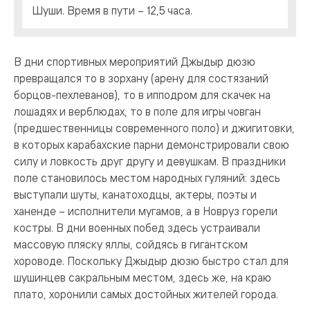
Шуши. Время в пути – 12,5 часа.
В дни спортивных мероприятий Джыдыр дюзю
превращался то в зорхану (арену для состязаний
борцов-пехлеванов), то в ипподром для скачек на
лошадях и верблюдах, то в поле для игры човган
(предшественницы современного поло) и джигитовки,
в которых карабахские парни демонстрировали свою
силу и ловкость друг другу и девушкам. В праздники
поле становилось местом народных гуляний: здесь
выступали шуты, канатоходцы, актеры, поэты и
ханенде – исполнители мугамов, а в Новруз горели
костры. В дни военных побед здесь устраивали
массовую пляску яллы, сойдясь в гигантском
хороводе. Поскольку Джыдыр дюзю быстро стал для
шушинцев сакральным местом, здесь же, на краю
плато, хоронили самых достойных жителей города.