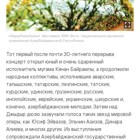
«Харыбюльбюль». Фестиваль 1989. Фото: Национальное архивное
управление Азербайджанской Республики
Тот первый после почти 30-летнего перерыва
концерт открыл юный и очень одаренный
исполнитель мугама Кянан Байрамлы, а продолжили
народные коллективы, исполнившие аварские,
талышские, татарские, лезгинские, татские,
курдские, удинские, грузинские, русские,
ингилойские, еврейские, украинские, цахурские и,
конечно, азербайджанские мелодии. Затем над
Джыдыр дюзю зазвучали голоса таких звезд мировой
оперы, как Юсиф Эйвазов, Эльчин Азизов, Динара
Алиева, и многих других. Их выступления
сопровождали Азербайджанский государственный