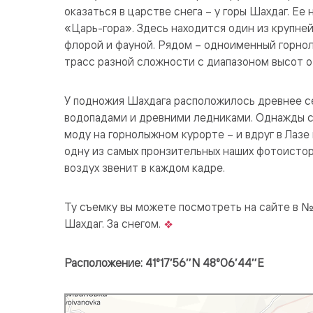
оказаться в царстве снега – у горы Шахдаг. Ее
«Царь-гора». Здесь находится один из крупне
флорой и фауной. Рядом – одноименный горно
трасс разной сложности с диапазоном высот о
У подножия Шахдага расположилось древнее с
водопадами и древними ледниками. Однажды с
моду на горнолыжном курорте – и вдруг в Лазе 
одну из самых пронзительных наших фотоистор
воздух звенит в каждом кадре.
Ту съемку вы можете посмотреть на сайте в № 
Шахдаг. За снегом.
Расположение: 41°17′56″N 48°06′44″E
Яндекс Карты
Село Шахдаг — карта, что посмотреть, как добраться, координа