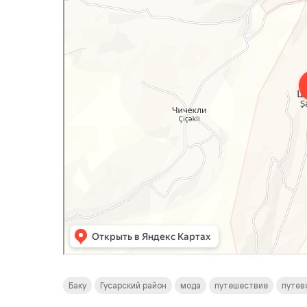
Баку
Гусарский район
мода
путешествие
путев