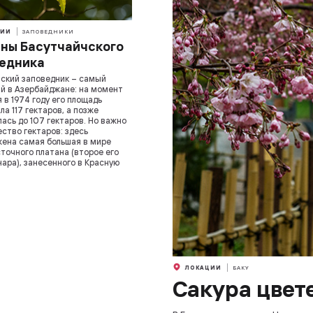
ИИ
ЗАПОВЕДНИКИ
ны Басутчайчского
едника
ский заповедник – самый
й в Азербайджане: на момент
 в 1974 году его площадь
ла 117 гектаров, а позже
ась до 107 гектаров. Но важно
ество гектаров: здесь
ена самая большая в мире
точного платана (второе его
нара), занесенного в Красную
ЛОКАЦИИ
БАКУ
Сакура цвете