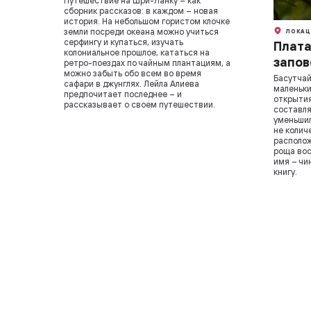
Путешествие на Шри-Ланку – как
сборник рассказов: в каждом – новая
история. На небольшом гористом клочке
земли посреди океана можно учиться
ЛОКАЦ
серфингу и купаться, изучать
Плата
колониальное прошлое, кататься на
запов
ретро-поездах по чайным плантациям, а
можно забыть обо всем во время
Басутчай
сафари в джунглях. Лейла Алиева
маленьки
предпочитает последнее – и
открытия
рассказывает о своем путешествии.
составля
уменьшил
не колич
располож
роща вос
имя – чи
книгу.