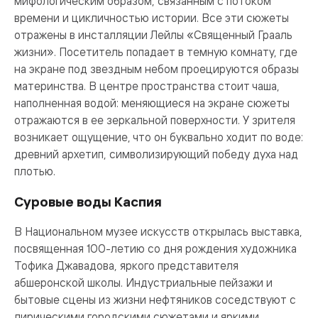
мифологическим образом, связанным с потоком
времени и цикличностью истории. Все эти сюжеты
отражены в инсталляции Лейлы «Священный Грааль
жизни». Посетитель попадает в темную комнату, где
на экране под звездным небом проецируются образы
материнства. В центре пространства стоит чаша,
наполненная водой: меняющиеся на экране сюжеты
отражаются в ее зеркальной поверхности. У зрителя
возникает ощущение, что он буквально ходит по воде:
древний архетип, символизирующий победу духа над
плотью.
Суровые воды Каспия
В Национальном музее искусств открылась выставка,
посвященная 100-летию со дня рождения художника
Тофика Джавадова, яркого представителя
абшеронской школы. Индустриальные пейзажи и
бытовые сцены из жизни нефтяников соседствуют с
лирическими городскими сюжетами и яркими