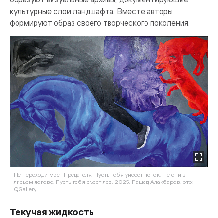
культурные слои ландшафта. Вместе авторы
формируют образ своего творческого поколения.
Не переходи мост Предателя, Пусть тебя унесет поток; Не спи в
лисьем логове, Пусть тебя съест лев. 2025. Рашад Алакбаров. ото:
QGallery
Текучая жидкость