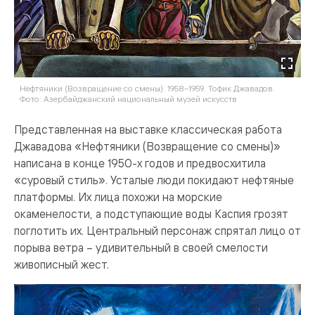
Нефтяники (Возвращение со смены). 1958–1959. Тофик Джавадов.
Фото: Азербайджанский национальный музей искусств
Представленная на выставке классическая работа
Джавадова «Нефтяники (Возвращение со смены)»
написана в конце 1950-х годов и предвосхитила
«суровый стиль». Усталые люди покидают нефтяные
платформы. Их лица похожи на морские
окаменелости, а подступающие воды Каспия грозят
поглотить их. Центральный персонаж спрятал лицо от
порыва ветра – удивительный в своей смелости
живописный жест.