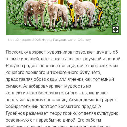
Новый предок. 2025. Фарид Расулов. Фото: QGallery
Поскольку возраст художников позволяет думать об
этом с иронией, выставка вышла остроумной и легкой.
Расулов радостно «пасет овец», сочетая сюжеты из
кочевого прошлого и техногенного будущего,
представляя образ овцы или ягненка как тотемный
символ. Алакбаров черпает мудрость из
коллективного бессознательного – вылавливает
перлы из народных пословиц. Ахмед демонстрирует
собирательный портрет косматого предка. А
Гусейнов размечает территорию, отделяя культурно
освоенную от первобытно дикой. Его работы
образуют визуальные архивы, документирующие