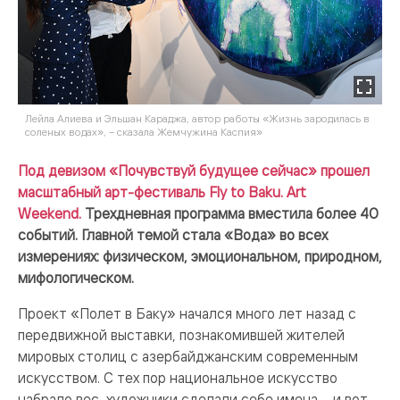
Лейла Алиева и Эльшан Kaрaджa, автор работы «Жизнь зародилась в
соленых водах», – сказала Жемчужина Каспия»
Под девизом «Почувствуй будущее сейчас» прошел
масштабный арт-фестиваль Fly to Baku. Art
Weekend.
Трехдневная программа вместила более 40
событий. Главной темой стала «Вода» во всех
измерениях: физическом, эмоциональном, природном,
мифологическом.
Проект «Полет в Баку» начался много лет назад с
передвижной выставки, познакомившей жителей
мировых столиц с азербайджанским современным
искусством. С тех пор национальное искусство
набрало вес, художники сделали себе имена – и вот