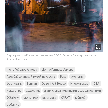
Перформанс «Космическая вода». 2025. Гюнель Джафарова. Фото:
Аслан Алиханов
Фонд Гейдара Алиева
Центр Гейдара Алиева
Азербайджанский музей искусств
Баку
экология
фестиваль
фонтан
Gazelli Art House
Ичеришехер
IDEA
искусство
художник
люди с ограниченными возможностями
QGallery
скульптор
выставка
YARAT
юбилей
событие