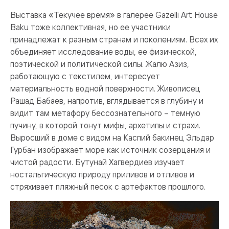
Выставка «Текучее время» в галерее Gazelli Art House
Baku тоже коллективная, но ее участники
принадлежат к разным странам и поколениям. Всех их
объединяет исследование воды, ее физической,
поэтической и политической силы. Жалю Азиз,
работающую с текстилем, интересует
материальность водной поверхности. Живописец
Рашад Бабаев, напротив, вглядывается в глубину и
видит там метафору бессознательного – темную
пучину, в которой тонут мифы, архетипы и страхи.
Выросший в доме с видом на Каспий бакинец Эльдар
Гурбан изображает море как источник созерцания и
чистой радости. Бутунай Хагвердиев изучает
ностальгическую природу приливов и отливов и
стряхивает пляжный песок с артефактов прошлого.