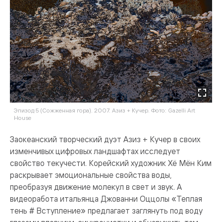
Эпизод 5 (Сожженная гора). 2007. Азиз + Кучер. Фото: Gazelli Art
House
Заокеанский творческий дуэт Азиз + Кучер в своих
изменчивых цифровых ландшафтах исследует
свойство текучести. Корейский художник Хё Мён Ким
раскрывает эмоциональные свойства воды,
преобразуя движение молекул в свет и звук. А
видеоработа итальянца Джованни Оццолы «Теплая
тень # Вступление» предлагает заглянуть под воду