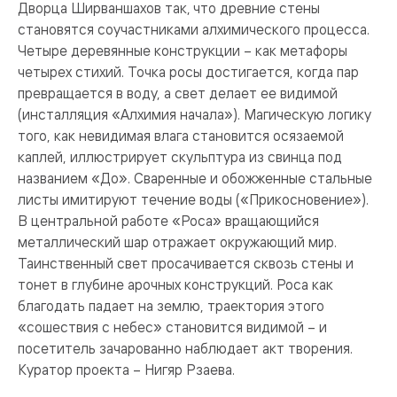
Дворца Ширваншахов так, что древние стены
становятся соучастниками алхимического процесса.
Четыре деревянные конструкции – как метафоры
четырех стихий. Точка росы достигается, когда пар
превращается в воду, а свет делает ее видимой
(инсталляция «Алхимия начала»). Магическую логику
того, как невидимая влага становится осязаемой
каплей, иллюстрирует скульптура из свинца под
названием «До». Сваренные и обожженные стальные
листы имитируют течение воды («Прикосновение»).
В центральной работе «Роса» вращающийся
металлический шар отражает окружающий мир.
Таинственный свет просачивается сквозь стены и
тонет в глубине арочных конструкций. Роса как
благодать падает на землю, траектория этого
«сошествия с небес» становится видимой – и
посетитель зачарованно наблюдает акт творения.
Куратор проекта – Нигяр Рзаева.