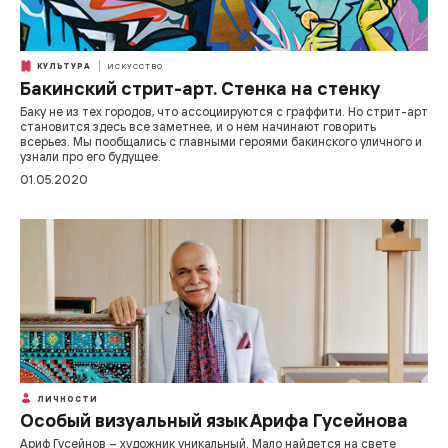
КУЛЬТУРА
ИСКУССТВО
Бакинский стрит-арт. Стенка на стенку
Баку не из тех городов, что ассоциируются с граффити. Но стрит-арт
становится здесь все заметнее, и о нем начинают говорить
всерьез. Мы пообщались с главными героями бакинского уличного и
узнали про его будущее.
01.05.2020
ЛИЧНОСТИ
Особый визуальный язык Арифа Гусейнова
Ариф Гусейнов – художник уникальный. Мало найдется на свете