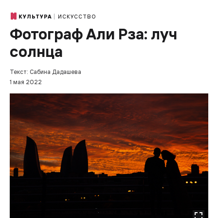
ИСКУССТВО
КУЛЬТУРА
Фотограф Али Рза: луч
солнца
Текст: Сабина Дадашева
1 мая 2022