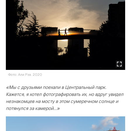
Фото: Али Рза. 2020
«Мы с друзьями поехали в Центральный парк.
Кажется, я хотел фотографировать их, но вдруг увидел
незнакомцев на мосту в этом сумеречном солнце и
потянулся за камерой…»