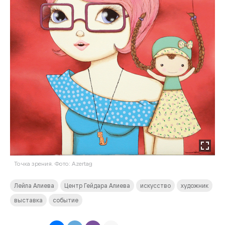
Точка зрения. Фото: Azertag
Лейла Алиева
Центр Гейдара Алиева
искусство
художник
выставка
событие