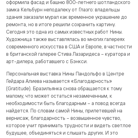
оформила фасад и башню 800-летнего шотландского
замка Кельбурн неподалеку от Глазго: владельцы
здания заказали мурал как временное украшение до
ремонта, но в итоге решили сохранить картину.
Сегодня это одна из самых известных работ Нины.
Художница также выставлялась во многих галереях
современного искусства в США и Европе, в частности
в британской галерее Стива Лазаридеса – куратора и
арт-дилера, работавшего с Бэнкси.
Персональная выставка Нины Пандольфо в Центре
Гейдара Алиева называется «Благодарность»
(Gratitude). Бразильянка снова обращается к тому
малому, что может остаться незамеченным, к
необходимости быть благодарным – а повод всегда
найдется. По словам самой Нины, прилетевшей на
вернисаж, благодарность – возвышенное чувство,
которое учит принимать трудности и видеть светлое
будущее, объединяться и слышать других. И это