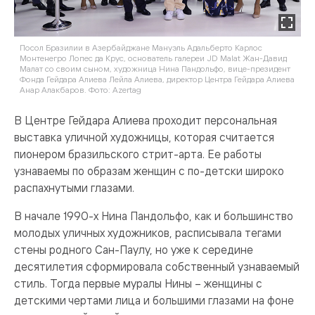
Посол Бразилии в Азербайджане Мануэль Адальберто Карлос
Монтенегро Лопес да Крус, основатель галереи JD Malat Жан-Давид
Малат со своим сыном, художница Нина Пандольфо, вице-президент
Фонда Гейдара Алиева Лейла Алиева, директор Центра Гейдара Алиева
Анар Алакбаров. Фото: Azertag
В Центре Гейдара Алиева проходит персональная
выставка уличной художницы, которая считается
пионером бразильского стрит-арта. Ее работы
узнаваемы по образам женщин с по-детски широко
распахнутыми глазами.
В начале 1990-х Нина Пандольфо, как и большинство
молодых уличных художников, расписывала тегами
стены родного Сан-Паулу, но уже к середине
десятилетия сформировала собственный узнаваемый
стиль. Тогда первые муралы Нины – женщины с
детскими чертами лица и большими глазами на фоне