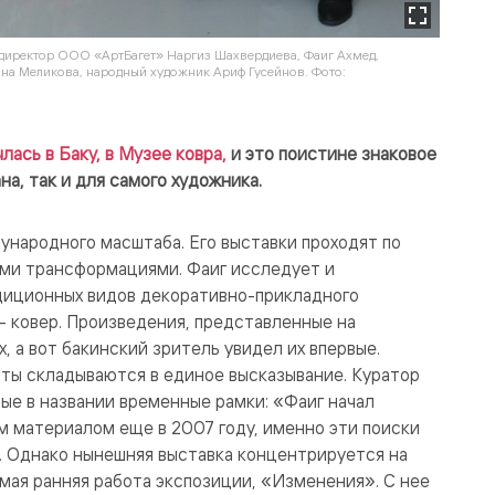
директор ООО «АртБагет» Наргиз Шахвердиева, Фаиг Ахмед,
на Меликова, народный художник Ариф Гусейнов. Фото:
ась в Баку, в Музее ковра,
и это поистине знаковое
а, так и для самого художника.
народного масштаба. Его выставки проходят по
ыми трансформациями. Фаиг исследует и
диционных видов декоративно-прикладного
– ковер. Произведения, представленные на
, а вот бакинский зритель увидел их впервые.
ты складываются в единое высказывание. Куратор
ые в названии временные рамки: «Фаиг начал
м материалом еще в 2007 году, именно эти поиски
 Однако нынешняя выставка концентрируется на
самая ранняя работа экспозиции, «Изменения». С нее