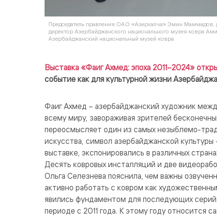
Председатель правления ОАО «Азерхалча» Эмин Маммадов, 
директор Азербайджанского национального музея ковра Ами
Азербайджанский национальный музей ковра
Выставка «Фаиг Ахмед: эпоха 2011–2024» открыл
событие как для культурной жизни Азербайджан
Фаиг Ахмед – азербайджанский художник между
всему миру, завораживая зрителей бесконечн
переосмысляет один из самых незыблемо-тра
искусства, символ азербайджанской культуры 
выставке, экспонировались в различных странах
Десять ковровых инсталляций и две видеорабо
Ольга Селезнева пояснила, чем важны озвученн
активно работать с ковром как художественны
явились фундаментом для последующих серий.
периоде с 2011 года. К этому году относится 