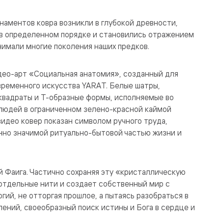
наментов ковра возникли в глубокой древности,
 в определенном порядке и становились отражением
нимали многие поколения наших предков.
ео-арт «Социальная анатомия», созданный для
временного искусства YARAT. Белые шатры,
квадраты и Т-образные формы, исполняемые во
 людей в ограниченном зелено-красной каймой
идео ковер показан символом ручного труда,
нно значимой ритуально-бытовой частью жизни и
 Фаига. Частично сохраняя эту «кристаллическую
 отдельные нити и создает собственный мир с
ий, не отторгая прошлое, а пытаясь разобраться в
лений, своеобразный поиск истины и Бога в сердце и