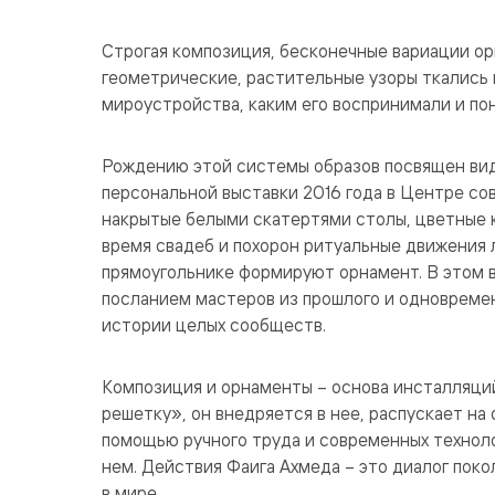
Строгая композиция, бесконечные вариации ор
геометрические, растительные узоры ткались
мироустройства, каким его воспринимали и по
Рождению этой системы образов посвящен вид
персональной выставки 2016 года в Центре со
накрытые белыми скатертями столы, цветные 
время свадеб и похорон ритуальные движения
прямоугольнике формируют орнамент. В этом в
посланием мастеров из прошлого и одновреме
истории целых сообществ.
Композиция и орнаменты – основа инсталляций
решетку», он внедряется в нее, распускает на
помощью ручного труда и современных технолог
нем. Действия Фаига Ахмеда – это диалог поко
в мире.