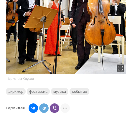
Кристоф Круазе
дирижер
фестиваль
музыка
событие
Поделиться