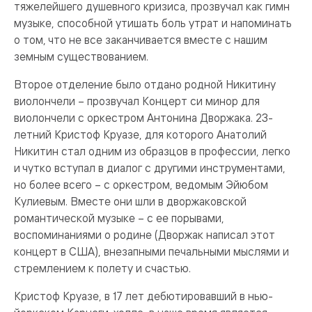
тяжелейшего душевного кризиса, прозвучал как гимн
музыке, способной утишать боль утрат и напоминать
о том, что не все заканчивается вместе с нашим
земным существованием.
Второе отделение было отдано родной Никитину
виолончели – прозвучал Концерт си минор для
виолончели с оркестром Антонина Дворжака. 23-
летний Кристоф Круазе, для которого Анатолий
Никитин стал одним из образцов в профессии, легко
и чутко вступал в диалог с другими инструментами,
но более всего – с оркестром, ведомым Эйюбом
Кулиевым. Вместе они шли в дворжаковской
романтической музыке – с ее порывами,
воспоминаниями о родине (Дворжак написал этот
концерт в США), внезапными печальными мыслями и
стремлением к полету и счастью.
Кристоф Круазе, в 17 лет дебютировавший в нью-