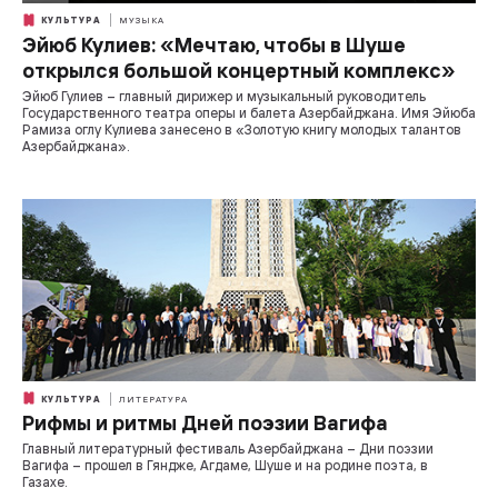
КУЛЬТУРА
МУЗЫКА
Эйюб Кулиев: «Мечтаю, чтобы в Шуше
открылся большой концертный комплекс»
Эйюб Гулиев – главный дирижер и музыкальный руководитель
Государственного театра оперы и балета Азербайджана. Имя Эйюба
Рамиза оглу Кулиева занесено в «Золотую книгу молодых талантов
Азербайджана».
КУЛЬТУРА
ЛИТЕРАТУРА
Рифмы и ритмы Дней поэзии Вагифа
Главный литературный фестиваль Азербайджана – Дни поэзии
Вагифа – прошел в Гяндже, Агдаме, Шуше и на родине поэта, в
Газахе.