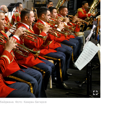
байджана. Фото: Камран Багиров