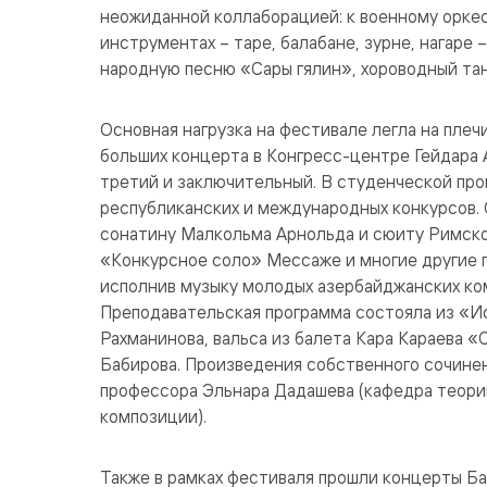
неожиданной коллаборацией: к военному орке
инструментах – таре, балабане, зурне, нагаре
народную песню «Сары гялин», хороводный та
Основная нагрузка на фестивале легла на плечи
больших концерта в Конгресс-центре Гейдара Ал
третий и заключительный. В студенческой про
республиканских и международных конкурсов.
сонатину Малкольма Арнольда и сюиту Римско
«Конкурсное соло» Мессаже и многие другие п
исполнив музыку молодых азербайджанских ком
Преподавательская программа состояла из «И
Рахманинова, вальса из балета Кара Караева 
Бабирова. Произведения собственного сочине
профессора Эльнара Дадашева (кафедра теори
композиции).
Также в рамках фестиваля прошли концерты Ба