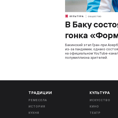
КУЛЬТУРА
ОБЩЕСТВО
В Баку сост
гонка «Фор
Бакинский этап Гран-при Азер
из-за пандемии, однако состоя
на официальном YouTube-кана
полумиллиона зрителей.
ТРАДИЦИИ
КУЛЬТУРА
РЕМЕСЕЛА
ИСКУССТВО
ИСТОРИЯ
КИНО
КУХНЯ
ТЕАТР