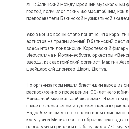
XII Габалинский международный музыкальный 
гостей, получился таким же масштабным, как д
преподаватели Бакинской музыкальной академи
Уже в конце весны стало понятно, что каранти
артистов на традиционный Габалинский фести
здесь играли лондонский Королевский филарм
Иерусалима и Йоханнесбурга, оркестры «Венск
звезды, как австрийский органист Мартин Хаз
швейцарский дирижер Шарль Дютуа.
Но организаторы нашли блестящий выход из си
распоряжение о проведении 100-летнего юбил
Бакинской музыкальной академии. И местом пр
главе с основателем и художественным руко
Бадалбейли вместе с коллективом единомышл
культуры и Министерства образования подго
программу и привезли в Габалу около 270 муз