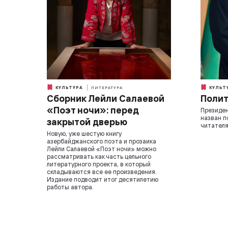
КУЛЬТУРА
ЛИТЕРАТУРА
КУЛЬТ
Сборник Лейли Салаевой
Полит
«Поэт ночи»: перед
Президен
назван п
закрытой дверью
читателя
Новую, уже шестую книгу
азербайджанского поэта и прозаика
Лейли Салаевой «Поэт ночи» можно
рассматривать как часть цельного
литературного проекта, в который
складываются все ее произведения.
Издание подводит итог десятилетию
работы автора.