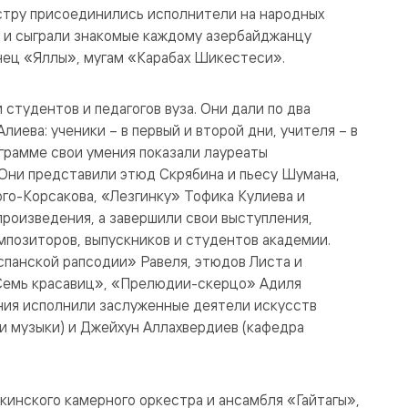
стру присоединились исполнители на народных
 – и сыграли знакомые каждому азербайджанцу
нец «Яллы», мугам «Карабах Шикестеси».
 студентов и педагогов вуза. Они дали по два
иева: ученики – в первый и второй дни, учителя – в
грамме свои умения показали лауреаты
 Они представили этюд Скрябина и пьесу Шумана,
го-Корсакова, «Лезгинку» Тофика Кулиева и
роизведения, а завершили свои выступления,
позиторов, выпускников и студентов академии.
спанской рапсодии» Равеля, этюдов Листа и
«Семь красавиц», «Прелюдии-скерцо» Адиля
ния исполнили заслуженные деятели искусств
и музыки) и Джейхун Аллахвердиев (кафедра
кинского камерного оркестра и ансамбля «Гайтагы»,