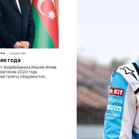
УРА
ОБЩЕСТВО
ик года
т Азербайджана Ильхам Алиев
олитиком 2020 года
ми газеты «Ведомости».