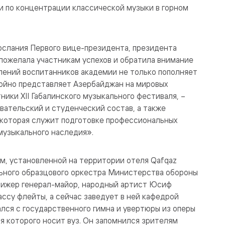
и по концентрации классической музыки в горном
послания Первого вице-президента, президента
пожелала участникам успехов и обратила внимание
олений воспитанников академии не только пополняет
тойно представляет Азербайджан на мировых
ники XII Габалинского музыкального фестиваля, –
авательский и студенческий состав, а также
 которая служит подготовке профессиональных
музыкального наследия».
м, установленной на территории отеля Qafqaz
ьного образцового оркестра Министерства обороны
ирижер генерал-майор, народный артист Юсиф
ассу флейты, а сейчас заведует в ней кафедрой
ался с государственного гимна и увертюры из оперы
я которого носит вуз. Он запомнился зрителям