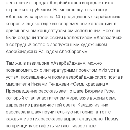
нескольких городах Азербайджана и продает их в
стране и за рубежом. На московскую выставку
«Азерхалча» привезла 14 традиционных карабахских
ковров и еще четыре из современной коллекции, в
оригинальном концептуальном исполнении. Все они
были созданы творческим коллективом «Азерхалчи»
в сотрудничестве с заслуженным художником
Азербайджана Рашадом Алакбаровым.
Там же, в павильоне «Азербайджан», можно
познакомиться с литературным проектом «Из уст в
уста», посвященным поэме азербайджанского поэта и
мыслителя Низами Гянджеви «Семь красавиц».
Произведение рассказывает о шахе Бахраме Гуре,
который стал властителем мира, взяв в жены семь
царевен из разных частей света. Каждая из них
рассказала шаху поучительную историю, а тот с
каждым из этих рассказов вырастал духовно. Поэму
по принципу эстафеты читают известные