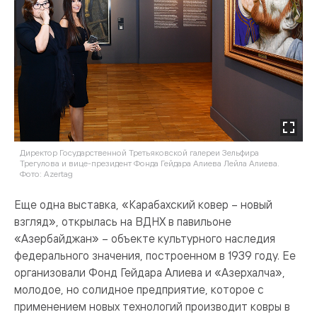
Директор Государственной Третьяковской галереи Зельфира
Трегулова и вице-президент Фонда Гейдара Алиева Лейла Алиева.
Фото: Azertag
Еще одна выставка, «Карабахский ковер – новый
взгляд», открылась на ВДНХ в павильоне
«Азербайджан» – объекте культурного наследия
федерального значения, построенном в 1939 году. Ее
организовали Фонд Гейдара Алиева и «Азерхалча»,
молодое, но солидное предприятие, которое с
применением новых технологий производит ковры в