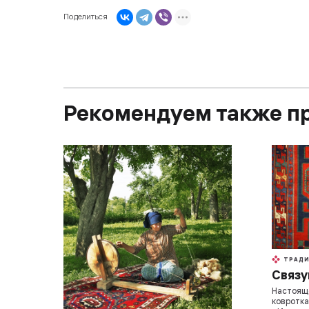
Поделиться
Рекомендуем также п
ТРАД
Связу
Настояще
ковротка