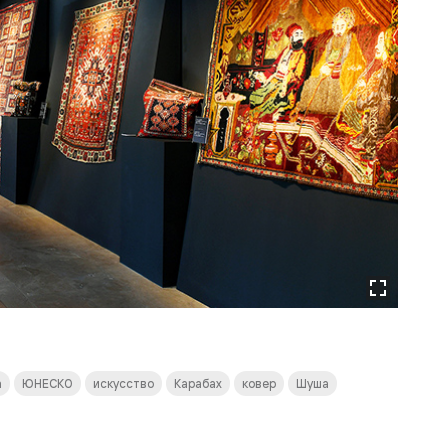
а
ЮНЕСКО
искусство
Карабах
ковер
Шуша