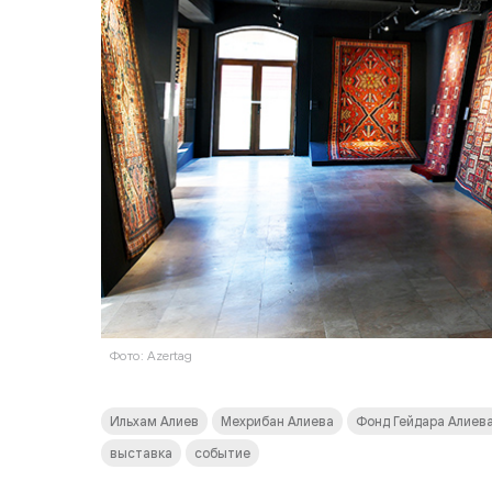
Фото: Azertag
Ильхам Алиев
Мехрибан Алиева
Фонд Гейдара Алиев
выставка
событие