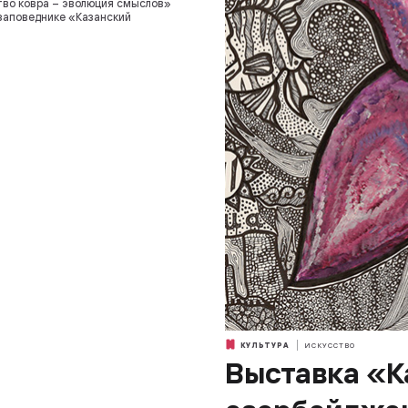
во ковра – эволюция смыслов»
заповеднике «Казанский
КУЛЬТУРА
ИСКУССТВО
Выставка «К