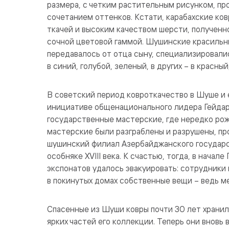
размера, с четким растительным рисунком, п
сочетанием оттенков. Кстати, карабахские ко
ткачей и высоким качеством шерсти, полученно
сочной цветовой гаммой. Шушинские красильн
передавалось от отца сыну, специализировали
в синий, голубой, зеленый, в других – в красны
В советский период ковроткачество в Шуше и 
инициативе общенационального лидера Гейдар
государственные мастерские, где нередко рож
мастерские были разграблены и разрушены, пр
шушинский филиал Азербайджанского государст
особняке XVIII века. К счастью, тогда, в нача
экспонатов удалось эвакуировать: сотрудники 
в покинутых домах собственные вещи – ведь ме
Спасенные из Шуши ковры почти 30 лет хранили
ярких частей его коллекции. Теперь они вновь 