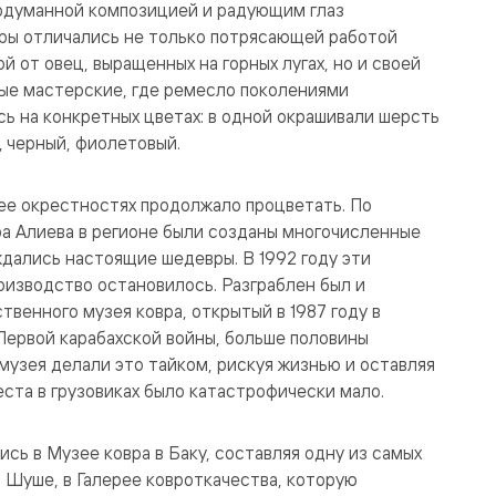
родуманной композицией и радующим глаз
вры отличались не только потрясающей работой
й от овец, выращенных на горных лугах, но и своей
ые мастерские, где ремесло поколениями
сь на конкретных цветах: в одной окрашивали шерсть
й, черный, фиолетовый.
ее окрестностях продолжало процветать. По
а Алиева в регионе были созданы многочисленные
дались настоящие шедевры. В 1992 году эти
оизводство остановилось. Разграблен был и
венного музея ковра, открытый в 1987 году в
ле Первой карабахской войны, больше половины
музея делали это тайком, рискуя жизнью и оставляя
ста в грузовиках было катастрофически мало.
сь в Музее ковра в Баку, составляя одну из самых
в Шуше, в Галерее ковроткачества, которую