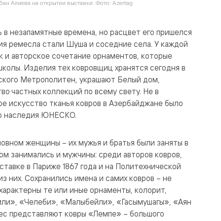
ан Алиева на открытии выставки. Фото: Azertag
ь в незапамятные времена, но расцвет его пришелся
тия ремесла стали Шуша и соседние села. У каждой
к и авторское сочетание орнаментов, которые
колы. Изделия тех ковровщиц хранятся сегодня в
кского Метрополитен, украшают Белый дом,
 частных коллекций по всему свету. Не в
е искусство тканья ковров в Азербайджане было
го наследия ЮНЕСКО.
новном женщины – их мужья и братья были заняты в
ом занимались и мужчины: среди авторов ковров,
ставке в Париже 1867 года и на Политехнической
з них. Сохранились имена и самих ковров – не
 характерны те или иные орнаменты, колорит,
Зили», «Челеби», «Малыбейли», «Гасымушагы», «Аян
ес представляют ковры «Лемпе» – большого