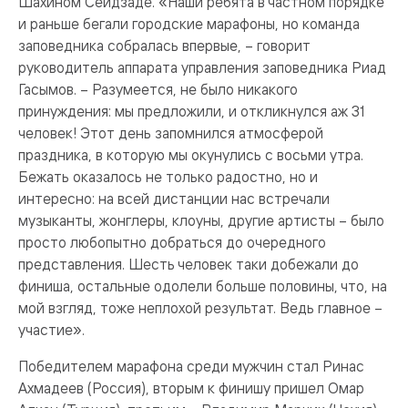
Шахином Сеидзаде. «Наши ребята в частном порядке
и раньше бегали городские марафоны, но команда
заповедника собралась впервые, – говорит
руководитель аппарата управления заповедника Риад
Гасымов. – Разумеется, не было никакого
принуждения: мы предложили, и откликнулся аж 31
человек! Этот день запомнился атмосферой
праздника, в которую мы окунулись с восьми утра.
Бежать оказалось не только радостно, но и
интересно: на всей дистанции нас встречали
музыканты, жонглеры, клоуны, другие артисты – было
просто любопытно добраться до очередного
представления. Шесть человек таки добежали до
финиша, остальные одолели больше половины, что, на
мой взгляд, тоже неплохой результат. Ведь главное –
участие».
Победителем марафона среди мужчин стал Ринас
Ахмадеев (Россия), вторым к финишу пришел Омар