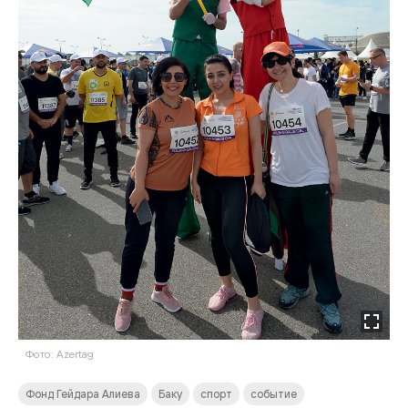
Фото: Azertag
Фонд Гейдара Алиева
Баку
спорт
событие