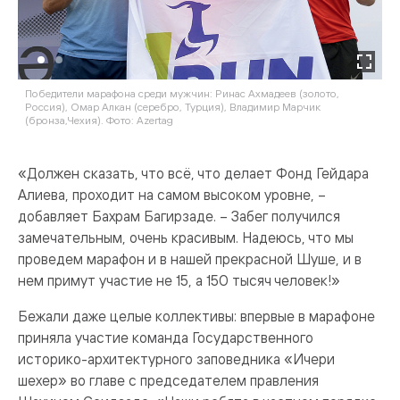
Победители марафона среди мужчин: Ринас Ахмадеев (золото,
Фо
Россия), Омар Алкан (серебро, Турция), Владимир Марчик
(бронза,Чехия). Фото: Azertag
«Должен сказать, что всё, что делает Фонд Гейдара
Алиева, проходит на самом высоком уровне, –
добавляет Бахрам Багирзаде. – Забег получился
замечательным, очень красивым. Надеюсь, что мы
проведем марафон и в нашей прекрасной Шуше, и в
нем примут участие не 15, а 150 тысяч человек!»
Бежали даже целые коллективы: впервые в марафоне
приняла участие команда Государственного
историко-архитектурного заповедника «Ичери
шехер» во главе с председателем правления