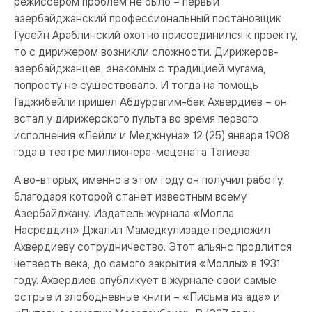
режиссером проблем не было – первый
азербайджанский профессиональный постановщик
Гусейн Араблинский охотно присоединился к проекту,
то с дирижером возникли сложности. Дирижеров-
азербайджанцев, знакомых с традицией мугама,
попросту не существовало. И тогда на помощь
Гаджибейли пришел Абдуррагим-бек Ахвердиев – он
встал у дирижерского пульта во время первого
исполнения «Лейли и Меджнуна» 12 (25) января 1908
года в театре миллионера-мецената Тагиева.
А во-вторых, именно в этом году он получил работу,
благодаря которой станет известным всему
Азербайджану. Издатель журнала «Молла
Насреддин» Джалил Мамедкулизаде предложил
Ахвердиеву сотрудничество. Этот альянс продлится
четверть века, до самого закрытия «Моллы» в 1931
году. Ахвердиев опубликует в журнале свои самые
острые и злободневные книги – «Письма из ада» и