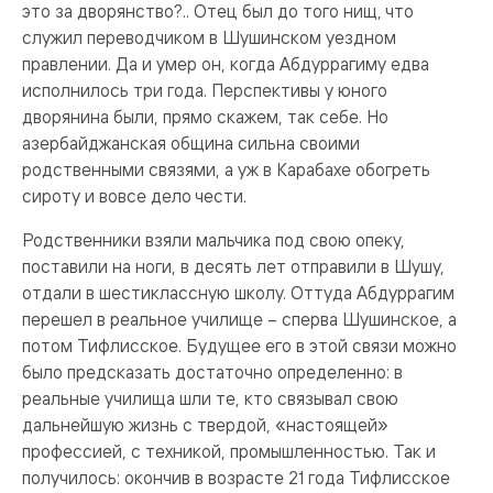
это за дворянство?.. Отец был до того нищ, что
служил переводчиком в Шушинском уездном
правлении. Да и умер он, когда Абдуррагиму едва
исполнилось три года. Перспективы у юного
дворянина были, прямо скажем, так себе. Но
азербайджанская община сильна своими
родственными связями, а уж в Карабахе обогреть
сироту и вовсе дело чести.
Родственники взяли мальчика под свою опеку,
поставили на ноги, в десять лет отправили в Шушу,
отдали в шестиклассную школу. Оттуда Абдуррагим
перешел в реальное училище – сперва Шушинское, а
потом Тифлисское. Будущее его в этой связи можно
было предсказать достаточно определенно: в
реальные училища шли те, кто связывал свою
дальнейшую жизнь с твердой, «настоящей»
профессией, с техникой, промышленностью. Так и
получилось: окончив в возрасте 21 года Тифлисское