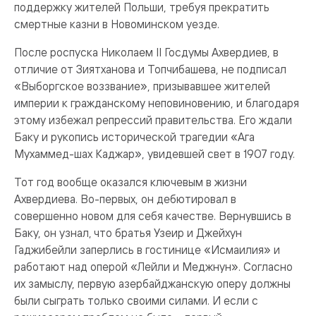
поддержку жителей Польши, требуя прекратить
смертные казни в Новоминском уезде.
После роспуска Николаем II Госдумы Ахвердиев, в
отличие от Зиятханова и Топчибашева, не подписал
«Выборгское воззвание», призывавшее жителей
империи к гражданскому неповиновению, и благодаря
этому избежал репрессий правительства. Его ждали
Баку и рукопись исторической трагедии «Ага
Мухаммед-шах Каджар», увидевшей свет в 1907 году.
Тот год вообще оказался ключевым в жизни
Ахвердиева. Во-первых, он дебютировал в
совершенно новом для себя качестве. Вернувшись в
Баку, он узнал, что братья Узеир и Джейхун
Гаджибейли заперлись в гостинице «Исмаилия» и
работают над оперой «Лейли и Меджнун». Согласно
их замыслу, первую азербайджанскую оперу должны
были сыграть только своими силами. И если с