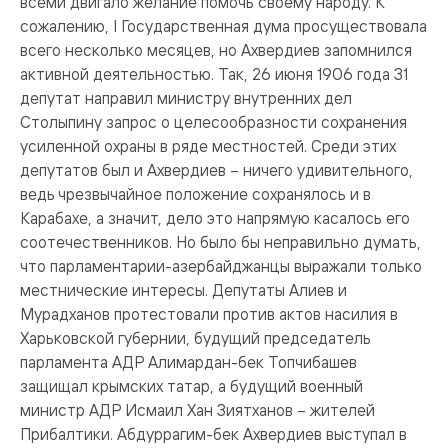
всеми двигало желание помочь своему народу. К
сожалению, I Государственная дума просуществовала
всего несколько месяцев, но Ахвердиев запомнился
активной деятельностью. Так, 26 июня 1906 года 31
депутат направил министру внутренних дел
Столыпину запрос о целесообразности сохранения
усиленной охраны в ряде местностей. Среди этих
депутатов был и Ахвердиев – ничего удивительного,
ведь чрезвычайное положение сохранялось и в
Карабахе, а значит, дело это напрямую касалось его
соотечественников. Но было бы неправильно думать,
что парламентарии-азербайджанцы выражали только
местнические интересы. Депутаты Алиев и
Мурадханов протестовали против актов насилия в
Харьковской губернии, будущий председатель
парламента АДР Алимардан-бек Топчибашев
защищал крымских татар, а будущий военный
министр АДР Исмаил Хан Зиятханов – жителей
Прибалтики. Абдуррагим-бек Ахвердиев выступал в