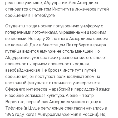
реальное училище, Абдуррагим-бек Ахвердиев
становится студентом Института инженеров путей
сообщения в Петербурге.
Студенты тогда носили полувоенную униформу с
поперечными погончиками, украшенными царскими
вензелями. Но вид у 23-летнего Ахвердиева совсем
не военный. Да и в блестящем Петербурге карьера
путейца видится ему уже не столь манящей. Но
Абдуррагим чужд светских развлечений: его влечет
словесность, причем словесность родная,
азербайджанская. Не бросая института путей
сообщения, он поступает вольнослушателем на
восточный факультет столичного университета.
Сфера его интересов – арабский и персидский языки
и вообще исламская культура. А еще – театр.
Вероятно, первый раз Ахвердиев увидел сцену в
Тифлисе (в Шуше регулярные спектакли начались в
1896 году, когда Абдуррагим уже жил в России). Но,