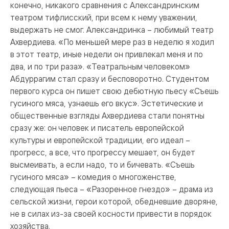
конечно, никакого сравнения с Александринским
театром тифлисский, при всем к нему уважении,
выдержать не смог. Александринка – любимый театр
Ахвердиева. «По меньшей мере раз в неделю я ходил
в этот театр, иные недели он привлекал меня и по
два, и по три раза». «Театральным человеком»
Абдуррагим стал сразу и бесповоротно. Студентом
первого курса он пишет свою дебютную пьесу «Съешь
гусиного мяса, узнаешь его вкус». Эстетические и
общественные взгляды Ахвердиева стали понятны
сразу же: он человек и писатель европейской
культуры и европейской традиции, его идеал –
прогресс, а все, что прогрессу мешает, он будет
высмеивать, а если надо, то и бичевать. «Съешь
гусиного мяса» – комедия о многоженстве,
следующая пьеса – «Разоренное гнездо» – драма из
сельской жизни, герои которой, обедневшие дворяне,
не в силах из-за своей косности привести в порядок
хозяйства.