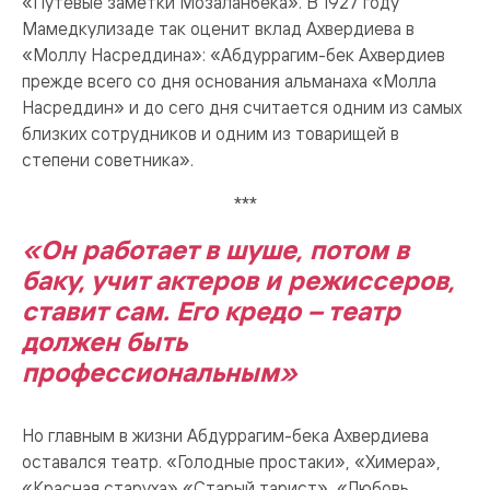
«Путевые заметки Мозаланбека». В 1927 году
Мамедкулизаде так оценит вклад Ахвердиева в
«Моллу Насреддина»: «Абдуррагим-бек Ахвердиев
прежде всего со дня основания альманаха «Молла
Насреддин» и до сего дня считается одним из самых
близких сотрудников и одним из товарищей в
степени советника».
***
«Он работает в шуше, потом в
баку, учит актеров и режиссеров,
ставит сам. Его кредо – театр
должен быть
профессиональным»
Но главным в жизни Абдуррагим-бека Ахвердиева
оставался театр. «Голодные простаки», «Химера»,
«Красная старуха»,«Старый тарист», «Любовь