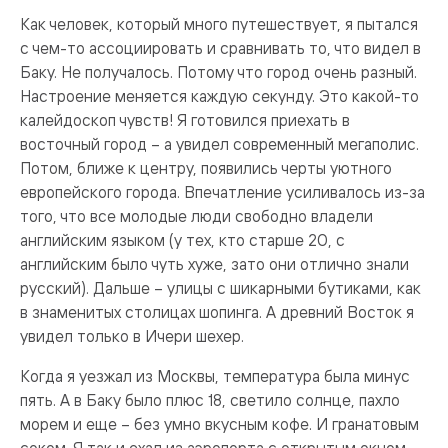
Как человек, который много путешествует, я пытался
с чем-то ассоциировать и сравнивать то, что видел в
Баку. Не получалось. Потому что город очень разный.
Настроение меняется каждую секунду. Это какой-то
калейдоскоп чувств! Я готовился приехать в
восточный город – а увидел современный мегаполис.
Потом, ближе к центру, появились черты уютного
европейского города. Впечатление усиливалось из-за
того, что все молодые люди свободно владели
английским языком (у тех, кто старше 20, с
английским было чуть хуже, зато они отлично знали
русский). Дальше – улицы с шикарными бутиками, как
в знаменитых столицах шопинга. А древний Восток я
увидел только в Ичери шехер.
Когда я уезжал из Москвы, температура была минус
пять. А в Баку было плюс 18, светило солнце, пахло
морем и еще – без умно вкусным кофе. И гранатовым