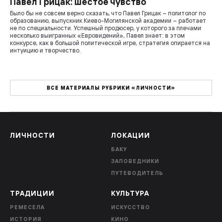
Павел Грицак: шестое чувство
Было бы не совсем верно сказать, что Павел Грицак – политолог по
образованию, выпускник Киево-Могилянской академии – работает
не по специальности. Успешный продюсер, у которого за плечами
несколько выигранных «Евровидений», Павел знает: в этом
конкурсе, как в большой политической игре, стратегия опирается на
интуицию и творчество.
ВСЕ МАТЕРИАЛЫ РУБРИКИ «ЛИЧНОСТИ»
ЛИЧНОСТИ
ЛОКАЦИИ
БАКУ
ЗАПОВЕДНИКИ
ПУТЕВОДИТЕЛЬ
ТРАДИЦИИ
КУЛЬТУРА
РЕМЕСЕЛА
ИСКУССТВО
ИСТОРИЯ
КИНО