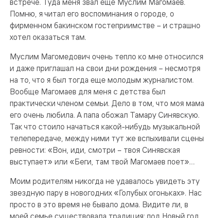
встрече. Туда меня звал еще Муслим Магомаев.
Помню, я читал его воспоминания о городе, о
фирменном бакинском гостеприимстве – и страшно
хотел оказаться там.
Муслим Магомедович очень тепло ко мне относился
и даже приглашал на свои дни рождения – несмотря
на то, что я был тогда еще молодым журналистом.
Вообще Магомаев для меня с детства был
практически членом семьи. Дело в том, что моя мама
его очень любила. А папа обожал Тамару Синявскую.
Так что стоило начаться какой-нибудь музыкальной
телепередаче, между ними тут же вспыхивали сцены
ревности: «Вон, иди, смотри – твоя Синявская
выступает» или «Беги, там твой Магомаев поет»…
Моим родителям никогда не удавалось увидеть эту
звездную пару в новогодних «Голубых огоньках». Нас
просто в это время не бывало дома. Видите ли, в
моей семье существовала традиция: под Новый год