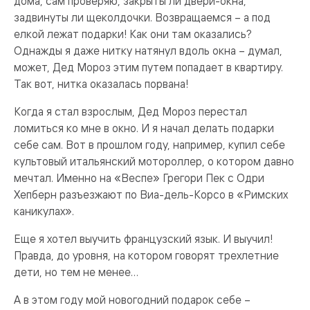
дома, сам проверяю, закрыты ли двери-окна,
задвинуты ли щеколдочки. Возвращаемся – а под
елкой лежат подарки! Как они там оказались?
Однажды я даже нитку натянул вдоль окна – думал,
может, Дед Мороз этим путем попадает в квартиру.
Так вот, нитка оказалась порвана!
Когда я стал взрослым, Дед Мороз перестал
ломиться ко мне в окно. И я начал делать подарки
себе сам. Вот в прошлом году, например, купил себе
культовый итальянский мотороллер, о котором давно
мечтал. Именно на «Веспе» Грегори Пек с Одри
Хепберн разъезжают по Виа-дель-Корсо в «Римских
каникулах».
Еще я хотел выучить французский язык. И выучил!
Правда, до уровня, на котором говорят трехлетние
дети, но тем не менее…
А в этом году мой новогодний подарок себе –