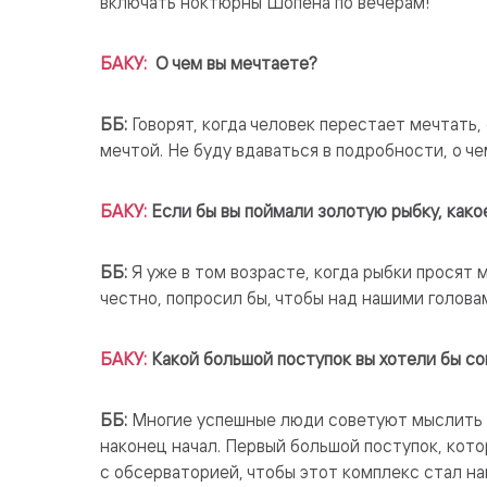
включать ноктюрны Шопена по вечерам!
БАКУ:
О чем вы мечтаете?
ББ:
Говорят, когда человек перестает мечтать,
мечтой. Не буду вдаваться в подробности, о че
БАКУ:
Если бы вы поймали золотую рыбку, како
ББ:
Я уже в том возрасте, когда рыбки просят м
честно, попросил бы, чтобы над нашими голова
БАКУ:
Какой большой поступок вы хотели бы со
ББ:
Многие успешные люди советуют мыслить м
наконец начал. Первый большой поступок, кот
с обсерваторией, чтобы этот комплекс стал н