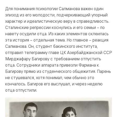
Для понимания психологии Салманова важен один
эпизод из его молодости, подчеркивающий упорный
характер и идеалистическую веру в справедливость.
Сталинские репрессии коснулись и его семьи – по
навету осудили отца. Из каких элементов склеилась
эта история – отдельная тема. Но главное – реакция
Салманова. Он, студент бакинского института,
отправил телеграмму главе ЦК Азербайджанской ССР
Мирджафару Багирову с требованием отпустить
отца. Сотрудники аппарата привезли Фармана к
Багирову прямо из студенческого общежития. Парень
не стушевался, хотя понимал, чем обычно это
кончалось. Багиров его выслушал, и через неделю
отца отпустили.