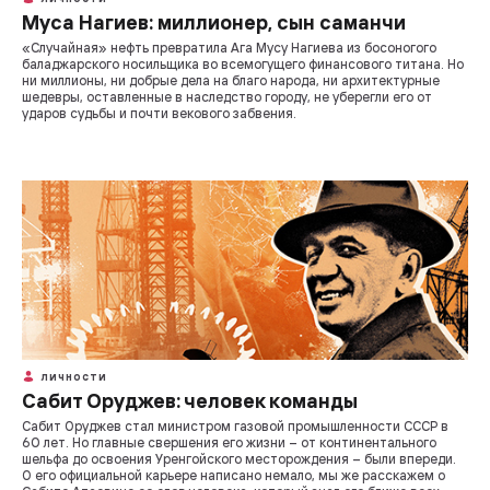
Муса Нагиев: миллионер, сын саманчи
«Случайная» нефть превратила Ага Мусу Нагиева из босоногого
баладжарского носильщика во всемогущего финансового титана. Но
ни миллионы, ни добрые дела на благо народа, ни архитектурные
шедевры, оставленные в наследство городу, не уберегли его от
ударов судьбы и почти векового забвения.
ЛИЧНОСТИ
Сабит Оруджев: человек команды
Сабит Оруджев стал министром газовой промышленности СССР в
60 лет. Но главные свершения его жизни – от континентального
шельфа до освоения Уренгойского месторождения – были впереди.
О его официальной карьере написано немало, мы же расскажем о