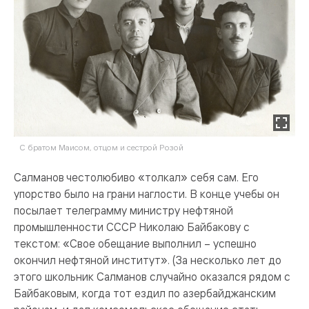
С братом Маисом, отцом и сестрой Розой
Салманов честолюбиво «толкал» себя сам. Его
упорство было на грани наглости. В конце учебы он
посылает телеграмму министру нефтяной
промышленности СССР Николаю Байбакову с
текстом: «Свое обещание выполнил – успешно
окончил нефтяной институт». (За несколько лет до
этого школьник Салманов случайно оказался рядом с
Байбаковым, когда тот ездил по азербайджанским