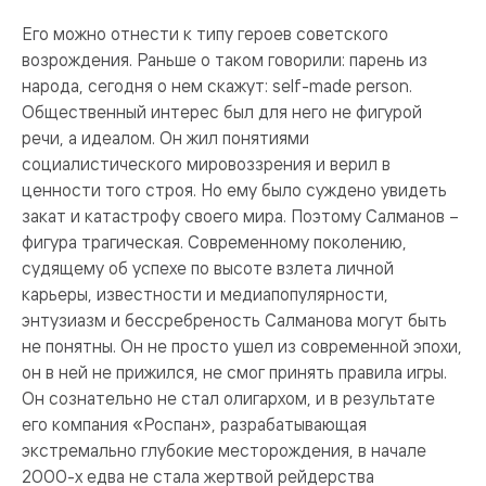
Его можно отнести к типу героев советского
возрождения. Раньше о таком говорили: парень из
народа, сегодня о нем скажут: self-made person.
Общественный интерес был для него не фигурой
речи, а идеалом. Он жил понятиями
социалистического мировоззрения и верил в
ценности того строя. Но ему было суждено увидеть
закат и катастрофу своего мира. Поэтому Салманов –
фигура трагическая. Современному поколению,
судящему об успехе по высоте взлета личной
карьеры, известности и медиапопулярности,
энтузиазм и бессребреность Салманова могут быть
не понятны. Он не просто ушел из современной эпохи,
он в ней не прижился, не смог принять правила игры.
Он сознательно не стал олигархом, и в результате
его компания «Роспан», разрабатывающая
экстремально глубокие месторождения, в начале
2000-х едва не стала жертвой рейдерства