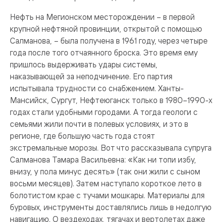
Нефть на Мегионском месторождении – в первой
крупной нефтяной провинции, открытой с помощью
Салманова, – была получена в 1961 году, через четыре
года после того отчаянного броска. Это время ему
пришлось выдерживать удары системы,
наказывающей за неподчинение. Его партия
испытывала трудности со снабжением. Ханты-
Мансийск, Сургут, Нефтеюганск только в 1980–1990-х
годах стали удобными городами. А тогда геологи с
семьями жили почти в полевых условиях, и это в
регионе, где большую часть года стоят
экстремальные морозы. Вот что рассказывала супруга
Салманова Тамара Васильевна: «Как ни топи избу,
внизу, у пола минус десять» (так они жили с сыном
восьми месяцев). Затем наступало короткое лето в
болотистом крае с тучами мошкары. Материалы для
буровых, инструменты доставлялись лишь в недолгую
навигацию. О вездеходах, тягачах и вертолетах даже