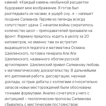
камней. «Каждый камень необычной расцветки
будоражил мое воображение. Я готов был
разглядывать их часами, в ущерб сну…» – напишет
позднее Салманов. Героям из легенды всегда
сопутствует удача. С началом войны сократилось
количество школ – преподавателей призывали на
фронт. Фарману пришлось ходить в школу за 20
километров, но именно там он встретил
выдающегося педагога и математика Османа
Шихлинского, потомка генерала Али Аги
Шихлинского, названного «богом русской
артиллерии». Шихлинский привил Салманову любовь
к математическому доказательству. В дальнейшем
его дипломная работа, диссертации, научные
доклады, острые дебаты с коллегами относительно
запасов новых месторождений были обоснованы
точными формулами. Анализ сочетался у него с
интуицией – геологические прогнозы Салманова
сбывались с мистическим постоянством.