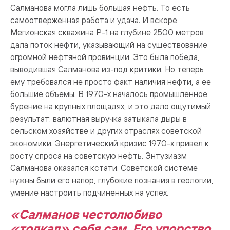
Салманова могла лишь большая нефть. То есть
самоотверженная работа и удача. И вскоре
Мегионская скважина Р-1 на глубине 2500 метров
дала поток нефти, указывающий на существование
огромной нефтяной провинции. Это была победа,
выводившая Салманова из-под критики. Но теперь
ему требовался не просто факт наличия нефти, а ее
большие объемы. В 1970-х началось промышленное
бурение на крупных площадях, и это дало ощутимый
результат: валютная выручка затыкала дыры в
сельском хозяйстве и других отраслях советской
экономики. Энергетический кризис 1970-х привел к
росту спроса на советскую нефть. Энтузиазм
Салманова оказался кстати. Советской системе
нужны были его напор, глубокие познания в геологии,
умение настроить подчиненных на успех.
«Салманов честолюбиво
«толкал» себя сам. Его упорство