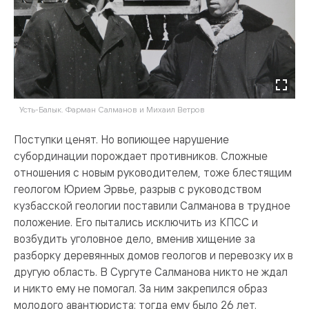
Усть-Балык. Фарман Салманов и Михаил Ветров
Поступки ценят. Но вопиющее нарушение
субординации порождает противников. Сложные
отношения с новым руководителем, тоже блестящим
геологом Юрием Эрвье, разрыв с руководством
кузбасской геологии поставили Салманова в трудное
положение. Его пытались исключить из КПСС и
возбудить уголовное дело, вменив хищение за
разборку деревянных домов геологов и перевозку их в
другую область. В Сургуте Салманова никто не ждал
и никто ему не помогал. За ним закрепился образ
молодого авантюриста: тогда ему было 26 лет.