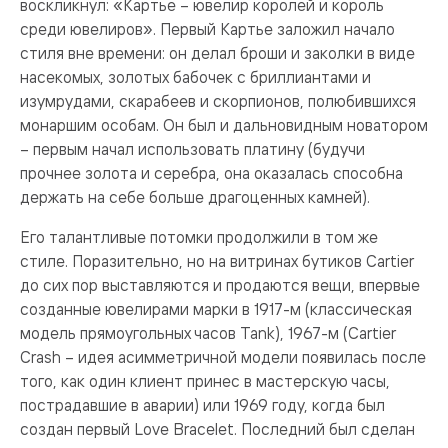
воскликнул: «Картье – ювелир королей и король
среди ювелиров». Первый Картье заложил начало
стиля вне времени: он делал броши и заколки в виде
насекомых, золотых бабочек с бриллиантами и
изумрудами, скарабеев и скорпионов, полюбившихся
монаршим особам. Он был и дальновидным новатором
– первым начал использовать платину (будучи
прочнее золота и серебра, она оказалась способна
держать на себе больше драгоценных камней).
Его талантливые потомки продолжили в том же
стиле. Поразительно, но на витринах бутиков Cartier
до сих пор выставляются и продаются вещи, впервые
созданные ювелирами марки в 1917-м (классическая
модель прямоугольных часов Tank), 1967-м (Cartier
Crash – идея асимметричной модели появилась после
того, как один клиент принес в мастерскую часы,
пострадавшие в аварии) или 1969 году, когда был
создан первый Love Bracelet. Последний был сделан