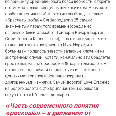
по принципу средневекового пояса верности: открыть
его можно только специальным ключиком. Возможно,
сработал гениальный маркетинговый ход – первые
«браслеты любви» Cartier подарил 25 самым
знаменитым парам того времени (среди них,
например, были Элизабет Тейлор и Ричард Бартон,
Софи Лорен и Карло Понти), – но в итоге украшение
стало настолько популярно в Нью-Йорке, что
больницам пришлось завести запасные ключики на
экстренный случай. Кстати, изначально эти браслеты
просто покрывали серебром и 18-каратным золотом,
но постепенно начали создавать их из все более
ценных материалов и все гуще покрывать
драгоценными камнями. Самый дорогой Love Bracelet
из белого золота с 216 бриллиантами обошелся
покупателю в 56 тысяч долларов.
«Часть современного понятия
«роскошь» – в движении от