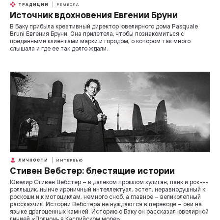
ТРАДИЦИИ
РЕМЕСЛА
Источник вдохновения Евгении Бруни
В Баку прибыла креативный директор ювелирного дома Pasquale
Bruni Евгения Бруни. Она прилетела, чтобы познакомиться с
преданными клиентами марки и городом, о котором так много
слышала и где ее так долго ждали.
ЛИЧНОСТИ
ИНТЕРВЬЮ
Стивен Вебстер: блестящие истории
Ювелир Стивен Вебстер – в далеком прошлом хулиган, панк и рок-н-
ролльщик, нынче ироничный интеллектуал, эстет, неравнодушный к
роскоши и к мотоциклам, немного сноб, а главное – великолепный
рассказчик. Истории Вебстера не нуждаются в переводе – они на
языке драгоценных камней. Историю о Баку он рассказал ювелирной
линией «Полночь в Каспийском море».