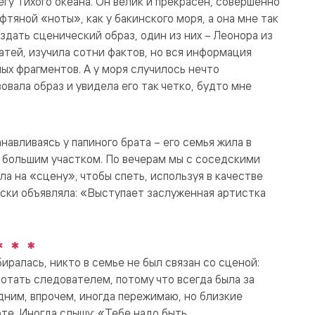
гу Тихого океана. Он велик и прекрасен, совершенно
ефтяной «ноты», как у бакинского моря, а она мне так
здать сценический образ, один из них – Леонора из
татей, изучила сотни фактов, но вся информация
ых фрагментов. А у моря случилось нечто
овала образ и увидела его так четко, будто мне
навливаясь у папиного брата – его семья жила в
с большим участком. По вечерам мы с соседскими
ла на «сцену», чтобы спеть, используя в качестве
ски объявляла: «Выступает заслуженная артистка
иралась, никто в семье не был связан со сценой:
ботать следователем, потому что всегда была за
дним, впрочем, иногда пережимаю, но близкие
те. Иногда слышу: «Тебе надо быть