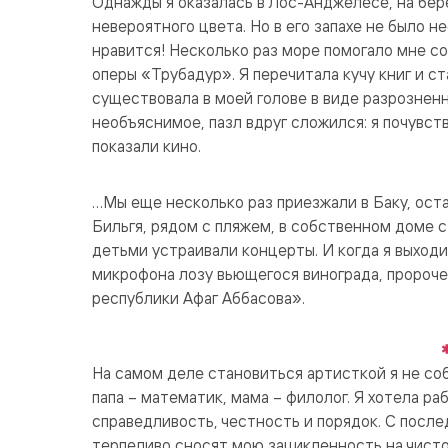
Однажды я оказалась в Лос-Анджелесе, на бере
невероятного цвета. Но в его запахе не было н
нравится! Несколько раз море помогало мне со
оперы «Трубадур». Я перечитала кучу книг и с
существовала в моей голове в виде разрозненн
необъяснимое, пазл вдруг сложился: я почувств
показали кино.
…Мы еще несколько раз приезжали в Баку, оста
Бильгя, рядом с пляжем, в собственном доме 
детьми устраивали концерты. И когда я выходи
микрофона лозу вьющегося винограда, пророче
республики Афаг Аббасова».
На самом деле становиться артисткой я не соб
папа – математик, мама – филолог. Я хотела ра
справедливость, честность и порядок. С после
терпеливо сносят мою зацикленность на чисто