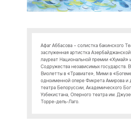
Афаг Аббасова – солистка бакинского Те
заслуженная артистка Азербайджанской
лауреат Национальной премии «Хумай»
Содружества независимых государств. В
Виолетты в «Травиате», Мими в «Богеме
одноименной опере Фикрета Амирова и д
театра Белоруссии, Академического Бол
Узбекистана, Оперного театра им. Джузе
Торре-дель-Лаго.