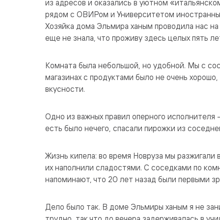
из адресов и оказались в уютном «итальянском
рядом с ОВИРом и Университетом иностранных 
Хозяйка дома Эльмира ханым проводила нас на 
еще не знала, что проживу здесь целых пять ле
Комната была небольшой, но удобной. Мы с сос
магазинах с продуктами было не очень хорошо,
вкусности.
Одно из важных правил оперного исполнителя –
есть было нечего, спасали пирожки из соседне
Жизнь кипела: во время Новруза мы разжигали 
их наполнили сладостями. С соседками по комн
напоминают, что 20 лет назад были первыми з
Дело было так. В доме Эльмиры ханым я не зан
трудно, так что до вечера задерживалась в учи