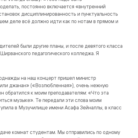
 поделать, постоянно включается «внутренний
остановок дисциплинированность и пунктуальность
шем деле всё должно идти как по нотам в прямом и
одителей были другие планы, и после девятого класса
Ширванского педагогического колледжа. Я
 однажды на наш концерт пришел министр
гили джанан» («Возлюбленная»), очень нежную
он обратился к моим преподавателям: «Что эта
читься музыке». Те передали эти слова моим
ступила в Музучилище имени Асафа Зейналлы, в класс
сдаче комнат студентам. Мы отправились по одному