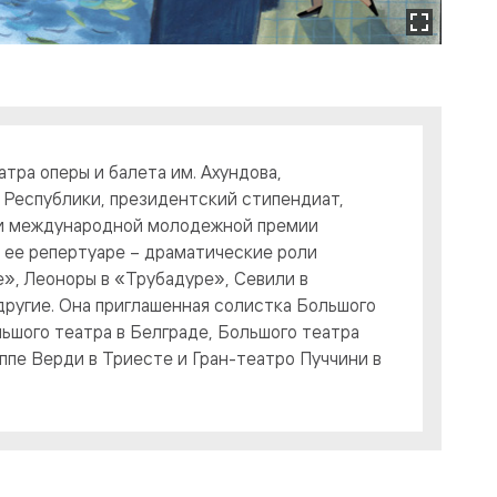
атра оперы и балета им. Ахундова,
 Республики, президентский стипендиат,
 и международной молодежной премии
 ее репертуаре – драматические роли
», Леоноры в «Трубадуре», Севили в
ругие. Она приглашенная солистка Большого
ьшого театра в Белграде, Большого театра
ппе Верди в Триесте и Гран-театро Пуччини в