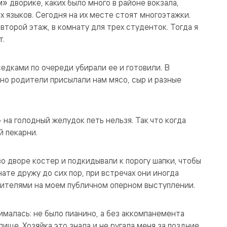
» дворике, каких было много в районе вокзала,
языков. Сегодня на их месте стоят многоэтажки.
второй этаж, в комнату для трех студенток. Тогда я
т.
едками по очереди убирали ее и готовили. В
 но родители присылали нам мясо, сыр и разные
 на голодный желудок петь нельзя. Так что когда
й пекарни.
во дворе костер и подкидывали к порогу шапки, чтобы
ате дружу до сих пор, при встречах они иногда
рителями на моем публичном оперном выступлении.
ималась: не было пианино, а без аккомпанемента
лище. Хозяйка это знала и не ругала меня за поздние