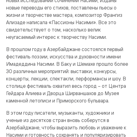
новых исследований сочинений Насими, изданы
новые переводы его стихов, поставлены пьесы о
жизни и творчестве мастера, композитор Франгиз
Ализаде написала «Пассионы Насими». Все это
свидетельствует о том, насколько велик
неугасаемый интерес к творчеству Насими.
В прошлом году в Азербайджане состоялся первый
фестиваль поэзии, искусства и духовности имени
Имадеддина Насими. В Баку и Шемахе прошло более
30 различных мероприятий: выставки, конкурсы,
концерты, лекции, спектакли, перформансы и шоу. В
столице фестиваль охватил весь город – от Центра
Гейдара Алиева и Дворца Ширваншахов до Музея
каменной летописи и Приморского бульвара.
В этом году писатели, музыканты, художники и
ученые из десятков стран вновь соберутся в
Азербайджане, чтобы выразить любовь и уважение к
Насими и готовность сохранять и популяризировать