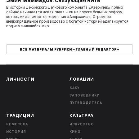
Эмин Маммадов: связующая нить
В истории шекинского шелкового комбината «Азерипек» прямо
сейчас начинается новая глава – он на пороге больших реформ,
которыми занимается компания «Азерхалча». Огромное
шелкопрядильное производство с богатой историей адаптируется
под изменившийся мир.
ВСЕ МАТЕРИАЛЫ РУБРИКИ «ГЛАВНЫЙ РЕДАКТОР»
ЛИЧНОСТИ
ЛОКАЦИИ
БАКУ
ЗАПОВЕДНИКИ
ПУТЕВОДИТЕЛЬ
ТРАДИЦИИ
КУЛЬТУРА
РЕМЕСЕЛА
ИСКУССТВО
ИСТОРИЯ
КИНО
КУХНЯ
ТЕАТР