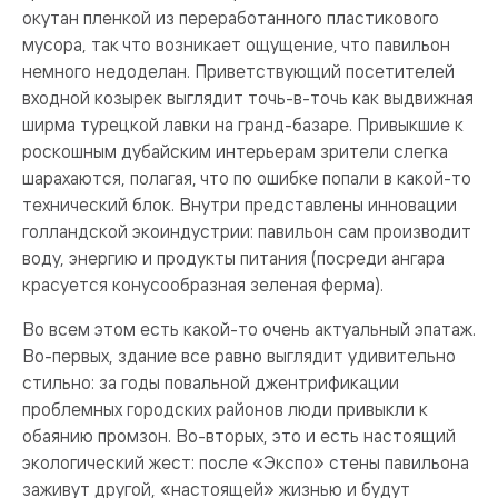
окутан пленкой из переработанного пластикового
мусора, так что возникает ощущение, что павильон
немного недоделан. Приветствующий посетителей
входной козырек выглядит точь-в-точь как выдвижная
ширма турецкой лавки на гранд-базаре. Привыкшие к
роскошным дубайским интерьерам зрители слегка
шарахаются, полагая, что по ошибке попали в какой-то
технический блок. Внутри представлены инновации
голландской экоиндустрии: павильон сам производит
воду, энергию и продукты питания (посреди ангара
красуется конусообразная зеленая ферма).
Во всем этом есть какой-то очень актуальный эпатаж.
Во-первых, здание все равно выглядит удивительно
стильно: за годы повальной джентрификации
проблемных городских районов люди привыкли к
обаянию промзон. Во-вторых, это и есть настоящий
экологический жест: после «Экспо» стены павильона
заживут другой, «настоящей» жизнью и будут