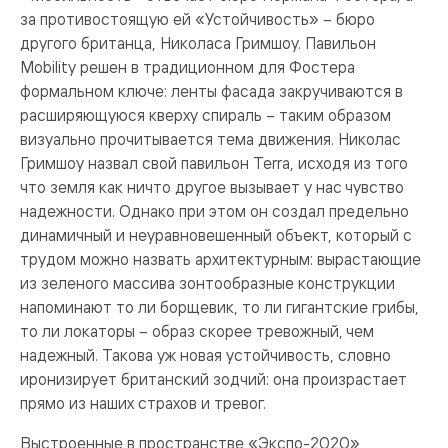
за противостоящую ей «Устойчивость» – бюро
другого британца, Николаса Гримшоу. Павильон
Mobility решен в традиционном для Фостера
формальном ключе: ленты фасада закручиваются в
расширяющуюся кверху спираль – таким образом
визуально прочитывается тема движения. Николас
Гримшоу назвал свой павильон Terra, исходя из того
что земля как ничто другое вызывает у нас чувство
надежности. Однако при этом он создал предельно
динамичный и неуравновешенный объект, который с
трудом можно назвать архитектурным: вырастающие
из зеленого массива зонтообразные конструкции
напоминают то ли борщевик, то ли гигантские грибы,
то ли локаторы – образ скорее тревожный, чем
надежный. Такова уж новая устойчивость, словно
иронизирует британский зодчий: она произрастает
прямо из наших страхов и тревог.
Выстроенные в пространстве «Экспо-2020»