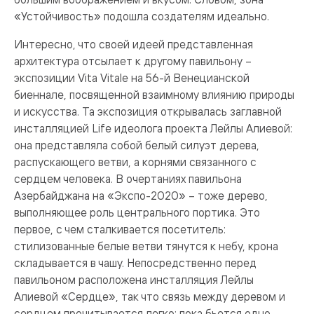
«Устойчивость» подошла создателям идеально.
Интересно, что своей идеей представленная
архитектура отсылает к другому павильону –
экспозиции Vita Vitale на 56-й Венецианской
биеннале, посвященной взаимному влиянию природы
и искусства. Та экспозиция открывалась заглавной
инсталляцией Life идеолога проекта Лейлы Алиевой:
она представляла собой белый силуэт дерева,
распускающего ветви, а корнями связанного с
сердцем человека. В очертаниях павильона
Азербайджана на «Экспо-2020» – тоже дерево,
выполняющее роль центрального портика. Это
первое, с чем сталкивается посетитель:
стилизованные белые ветви тянутся к небу, крона
складывается в чашу. Непосредственно перед
павильоном расположена инсталляция Лейлы
Алиевой «Сердце», так что связь между деревом и
сердцем прочитывается легко: пока бьется одно –