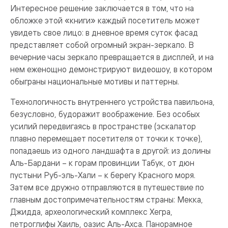
Интересное решение заключается в том, что на
обложке этой «книги» каждый посетитель может
увидеть свое лицо: в дневное время суток фасад
представляет собой огромный экран-зеркало. В
вечерние часы зеркало превращается в дисплей, и на
нем еженощно демонстрируют видеошоу, в котором
обыграны национальные мотивы и паттерны.
Технологичность внутреннего устройства павильона,
безусловно, будоражит воображение. Без особых
усилий передвигаясь в пространстве (эскалатор
плавно перемещает посетителя от точки к точке),
попадаешь из одного ландшафта в другой: из долины
Аль-Бардани – к горам провинции Табук, от дюн
пустыни Руб-эль-Хали – к берегу Красного моря.
Затем все дружно отправляются в путешествие по
главным достопримечательностям страны: Мекка,
Джидда, археологический комплекс Хегра,
петроглифы Хаиль, оазис Аль-Ахса. Панорамное