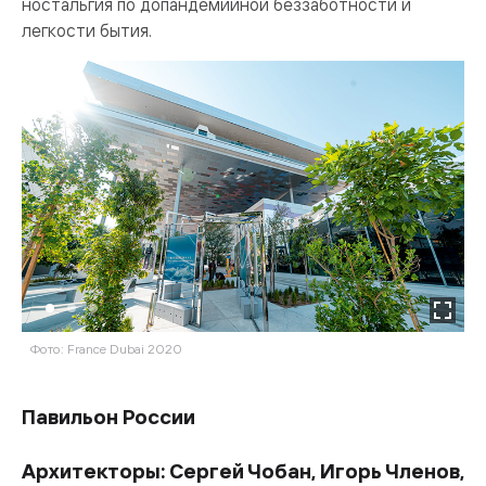
ностальгия по допандемийной беззаботности и
легкости бытия.
Фото: France Dubai 2020
Ф
Павильон России
Архитекторы: Сергей Чобан, Игорь Членов,