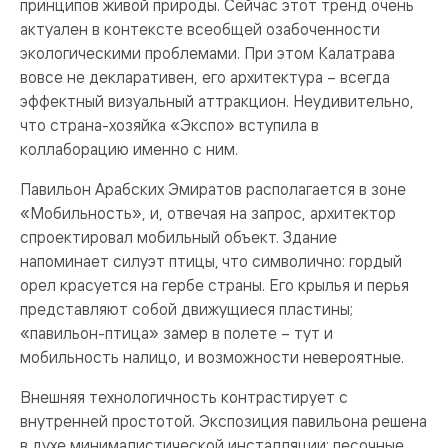
принципов живой природы. Сейчас этот тренд очень
актуален в контексте всеобщей озабоченности
экологическими проблемами. При этом Калатрава
вовсе не декларативен, его архитектура – всегда
эффектный визуальный аттракцион. Неудивительно,
что страна-хозяйка «Экспо» вступила в
коллаборацию именно с ним.
Павильон Арабских Эмиратов располагается в зоне
«Мобильность», и, отвечая на запрос, архитектор
спроектировал мобильный объект. Здание
напоминает силуэт птицы, что символично: гордый
орел красуется на гербе страны. Его крылья и перья
представляют собой движущиеся пластины;
«павильон-птица» замер в полете – тут и
мобильность налицо, и возможности невероятные.
Внешняя технологичность контрастирует с
внутренней простотой. Экспозиция павильона решена
в духе минималистической инсталляции: песочные