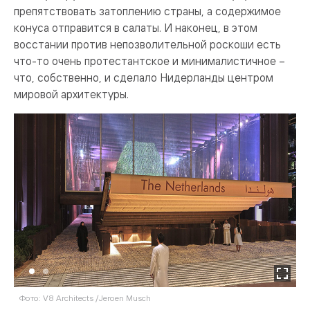
препятствовать затоплению страны, а содержимое
конуса отправится в салаты. И наконец, в этом
восстании против непозволительной роскоши есть
что-то очень протестантское и минималистичное –
что, собственно, и сделало Нидерланды центром
мировой архитектуры.
Фото: V8 Architects /Jeroen Musch
Фо