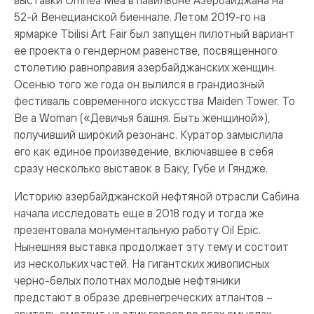
52-й Венецианской биеннале. Летом 2019-го на
ярмарке Tbilisi Art Fair был запущен пилотный вариант
ее проекта о гендерном равенстве, посвященного
столетию равноправия азербайджанских женщин.
Осенью того же года он вылился в грандиозный
фестиваль современного искусства Maiden Tower. To
Be a Woman («Девичья башня. Быть женщиной»),
получивший широкий резонанс. Куратор замыслила
его как единое произведение, включавшее в себя
сразу несколько выставок в Баку, Губе и Гяндже.
Историю азербайджанской нефтяной отрасли Сабина
начала исследовать еще в 2018 году и тогда же
презентовала монументальную работу Oil Еpic.
Нынешняя выставка продолжает эту тему и состоит
из нескольких частей. На гигантских живописных
черно-белых полотнах молодые нефтяники
предстают в образе древнегреческих атлантов –
зритель смотрит на этих героев во всех смыслах