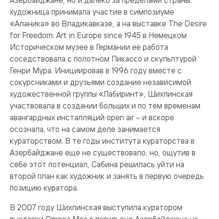
художница принимала участие в симпозиуме
«Аланика» во Владикавказе, а на выставке The Desire
for Freedom: Art in Europe since 1945 в Немецком
Историческом музее в Германии ее работа
соседствовала с полотном Пикассо и скульптурой
Генри Мура. Инициировав в 1996 году вместе с
сокурсниками и друзьями создание независимой
художественной группы «Лабиринт», Шихлинская
участвовала в создании больших и по тем временам
авангардных инсталляций open air – и вскоре
осознала, что на самом деле занимается
кураторством. В те годы института кураторства в
Азербайджане еще не существовало, но, ощутив в
себе этот потенциал, Сабина решилась уйти на
второй план как художник и занять в первую очередь
позицию куратора.
В 2007 году Шихлинская выступила куратором
выставки Omnea Mea в павильоне Азербайджана на