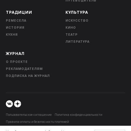
ПУТЕВОДИТЕЛЬ
ТРАДИЦИИ
КУЛЬТУРА
РЕМЕСЕЛА
ИСКУССТВО
ИСТОРИЯ
КИНО
КУХНЯ
ТЕАТР
ЛИТЕРАТУРА
ЖУРНАЛ
О ПРОЕКТЕ
РЕКЛАМОДАТЕЛЯМ
ПОДПИСКА НА ЖУРНАЛ
Пользовательское соглашение
Политика конфиденциальности
Правила оплаты и безопасность платежей