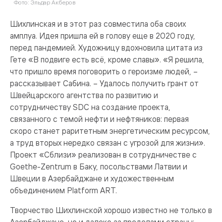
Фото: Эльдар Акберов
Шихлинская и в этот раз совместила оба своих
амплуа. Идея пришла ей в голову еще в 2020 году,
перед пандемией. Художницу вдохновила цитата из
Гете «В подвиге есть всё, кроме славы». «Я решила,
что пришло время поговорить о героизме людей, –
рассказывает Сабина. – Удалось получить грант от
Швейцарского агентства по развитию и
сотрудничеству SDC на создание проекта,
связанного с темой нефти и нефтяников: первая
скоро станет раритетным энергетическим ресурсом,
а труд вторых нередко связан с угрозой для жизни».
Проект «Сблизи» реализован в сотрудничестве с
Goethe-Zentrum в Баку, посольствами Латвии и
Швеции в Азербайджане и художественным
объединением Platform ART.
Творчество Шихлинской хорошо известно не только в
Азербайджане, но и далеко за пределами страны: