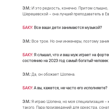
Э.М.:
И это редкость, конечно. Притом слышно, 
Шерешевской – она лучший преподаватель в Ев
БАКУ:
Все ваши дети занимаются музыкой?
Э.М.:
Все трое. Но они инженеры, поэтому зани
БАКУ:
Я слышал, что и ваш муж играет на форт
состоянию на 2023 год самый богатый человек 
Э.М.:
Да, он обожает Шопена.
БАКУ:
А вы, кажется, не часто его исполняете?
Э.М.:
Я играю Шопена, но моя специализация – 
такого. Пара произведений для оркестра, сон