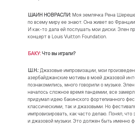
ШАИН НОВРАСЛИ:
Моя землячка Рена Шереше
по всему миру ее знают. Она живет во Франции
И как-то дала ей послушать мои диски. Элен п
концерт в Louis Vuitton Foundation.
БАКУ:
Что вы играли?
Ш.Н.:
Джазовые импровизации, мои произведен
азербайджанские мотивы в моей джазовой инте
познакомились, много говорили о музыке. Элен
началось сложное время пандемии, все замерло
придумал идею бакинского фортепианного фест
классическими, так и джазовыми. Но фестиваля
импровизировать, как часто делаю. Понял, что
и джазовой музыки. Это должен быть именно ф