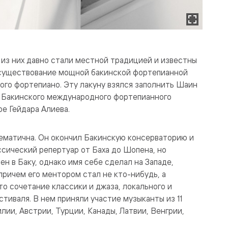
из них давно стали местной традицией и известны
а существование мощной бакинской фортепианной
ого фортепиано. Эту лакуну взялся заполнить Шаин
ор Бакинского международного фортепианного
е Гейдара Алиева.
лематична. Он окончил Бакинскую консерваторию и
ссический репертуар от Баха до Шопена, но
ен в Баку, однако имя себе сделал на Западе,
 причем его ментором стал не кто-нибудь, а
о сочетание классики и джаза, локального и
тиваля. В нем приняли участие музыканты из 11
лии, Австрии, Турции, Канады, Латвии, Венгрии,