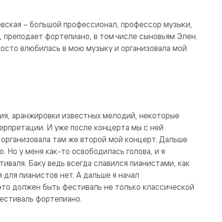
вская – большой профессионал, профессор музыки,
, преподает фортепиано, в том числе сыновьям Элен.
росто влюбилась в мою музыку и организовала мой
ия, аранжировки известных мелодий, некоторые
рпретации. И уже после концерта мы с ней
 организовала там же второй мой концерт. Дальше
. Но у меня как-то освободилась голова, и я
иваля. Баку ведь всегда славился пианистами, как
 для пианистов нет. А дальше я начал
 это должен быть фестиваль не только классической
естиваль фортепиано.