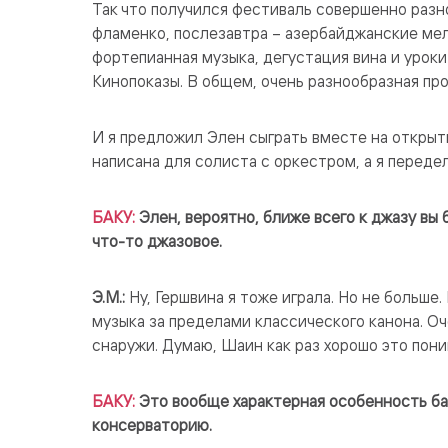
Так что получился фестиваль совершенно разно
фламенко, послезавтра – азербайджанские мелод
фортепианная музыка, дегустация вина и урок
Кинопоказы. В общем, очень разнообразная пр
И я предложил Элен сыграть вместе на открытии
написана для солиста с оркестром, а я переде
БАКУ:
Элен, вероятно, ближе всего к джазу вы 
что-то джазовое.
Э.М.:
Ну, Гершвина я тоже играла. Но не больше
музыка за пределами классического канона. О
снаружи. Думаю, Шаин как раз хорошо это пон
БАКУ:
Это вообще характерная особенность ба
консерваторию.