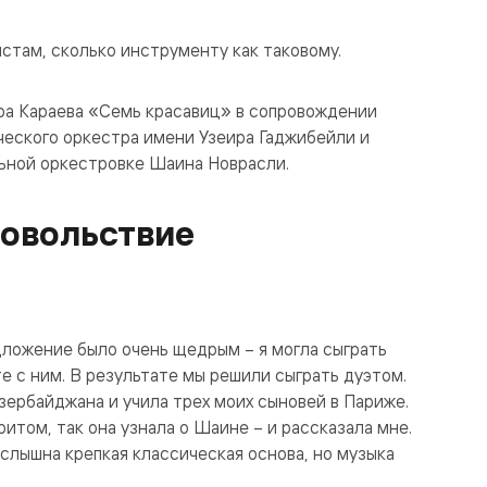
стам, сколько инструменту как таковому.
ара Караева «Семь красавиц» в сопровождении
еского оркестра имени Узеира Гаджибейли и
льной оркестровке Шаина Новрасли.
довольствие
дложение было очень щедрым – я могла сыграть
е с ним. В результате мы решили сыграть дуэтом.
зербайджана и учила трех моих сыновей в Париже.
итом, так она узнала о Шаине – и рассказала мне.
 слышна крепкая классическая основа, но музыка