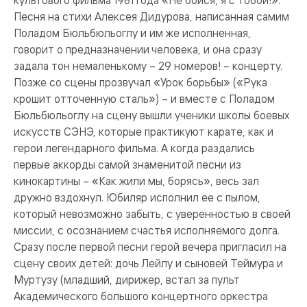
культового фильма 1981 года «Не бойся, я с тобой!».
Песня на стихи Алексея Дидурова, написанная самим
Поладом Бюльбюльоглу и им же исполненная,
говорит о предназначении человека, и она сразу
задала тон немаленькому – 29 номеров! – концерту.
Позже со сцены прозвучал «Урок борьбы» («Рука
крошит отточенную сталь») – и вместе с Поладом
Бюльбюльоглу на сцену вышли ученики школы боевых
искусств СЭНЭ, которые практикуют карате, как и
герои легендарного фильма. А когда раздались
первые аккорды самой знаменитой песни из
кинокартины – «Как жили мы, борясь», весь зал
дружно вздохнул. Юбиляр исполнил ее с пылом,
который невозможно забыть, с уверенностью в своей
миссии, с осознанием счастья исполняемого долга.
Сразу после первой песни герой вечера пригласил на
сцену своих детей: дочь Лейлу и сыновей Теймура и
Муртузу (младший, дирижер, встал за пульт
Академического большого концертного оркестра