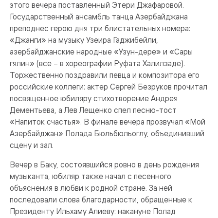
этого вечера поставленный Этери Джафаровой.
Государственный ансамбль танца Азербайджана
преподнес герою дня три блистательных номера:
«Джанги» на музыку Узеира Гаджибейли,
азербайджанские народные «Узун-дере» и «Сары
гялин» (все – в хореографии Руфата Халилзаде).
Торжественно поздравили певца и композитора его
российские коллеги: актер Сергей Безруков прочитал
посвященное юбиляру стихотворение Андрея
Дементьева, а Лев Лещенко спел песню-тост
«Напиток счастья». В финале вечера прозвучал «Мой
Азербайджан» Полада Бюльбюльоглу, объединивший
сцену и зал.
Вечер в Баку, состоявшийся ровно в день рождения
музыканта, юбиляр также начал с песенного
объяснения в любви к родной стране. За ней
последовали слова благодарности, обращенные к
Президенту Ильхаму Алиеву: накануне Полад