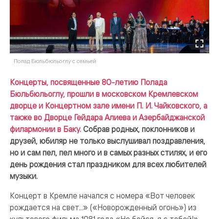
Полад Бюльбюльоглу с семьей
Концерты, посвященные 80-летию Полада
Бюльбюльоглу, прошли в московском Кремлевском
дворце и Концертном зале имени П. И. Чайковского, а
также во Дворце Гейдара Алиева и Азербайджанской
филармонии в Баку.
Собрав родных, поклонников и
друзей, юбиляр не только выслушивал поздравления,
но и сам пел, пел много и в самых разных стилях, и его
день рождения стал праздником для всех любителей
музыки.
Концерт в Кремле начался с номера «Вот человек
рождается на свет...» («Новорожденный огонь») из