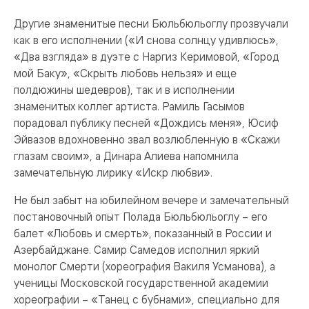
Другие знаменитые песни Бюльбюльоглу прозвучали
как в его исполнении («И снова солнцу удивлюсь»,
«Два взгляда» в дуэте с Наргиз Керимовой, «Город
мой Баку», «Скрыть любовь нельзя» и еще
полдюжины шедевров), так и в исполнении
знаменитых коллег артиста. Рамиль Гасымов
порадовал публику песней «Дождись меня», Юсиф
Эйвазов вдохновенно звал возлюбленную в «Скажи
глазам своим», а Динара Алиева напомнила
замечательную лирику «Искр любви».
Не был забыт на юбилейном вечере и замечательный
постановочный опыт Полада Бюльбюльоглу – его
балет «Любовь и смерть», показанный в России и
Азербайджане. Самир Самедов исполнил яркий
монолог Смерти (хореография Вакиля Усманова), а
ученицы Московской государственной академии
хореографии – «Танец с бубнами», специально для