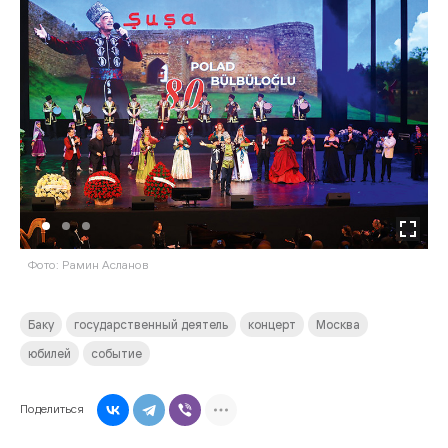
Фото: Рамин Асланов
П
Баку
государственный деятель
концерт
Москва
юбилей
событие
Поделиться