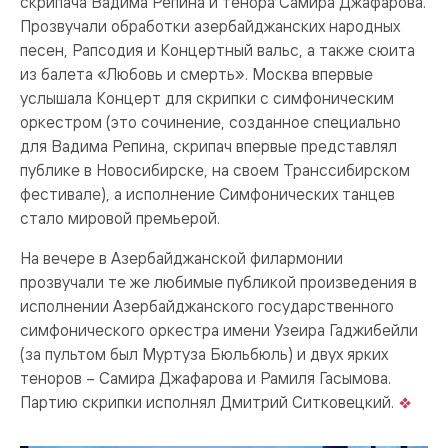
скрипача Вадима Репина и тенора Самира Джафарова.
Прозвучали обработки азербайджанских народных
песен, Рапсодия и Концертный вальс, а также сюита
из балета «Любовь и смерть». Москва впервые
услышала Концерт для скрипки с симфоническим
оркестром (это сочинение, созданное специально
для Вадима Репина, скрипач впервые представлял
публике в Новосибирске, на своем Транссибирском
фестивале), а исполнение Симфонических танцев
стало мировой премьерой.
На вечере в Азербайджанской филармонии
прозвучали те же любимые публикой произведения в
исполнении Азербайджанского государственного
симфонического оркестра имени Узеира Гаджибейли
(за пультом был Муртуза Бюльбюль) и двух ярких
теноров – Самира Джафарова и Рамиля Гасымова.
Партию скрипки исполнял Дмитрий Ситковецкий.