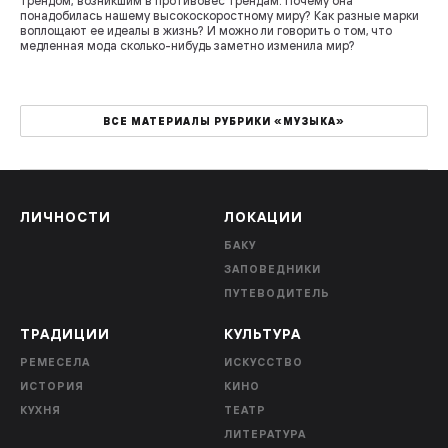
трендом, возникшим в противовес трендам. Почему она
понадобилась нашему высокоскоростному миру? Как разные марки
воплощают ее идеалы в жизнь? И можно ли говорить о том, что
медленная мода сколько-нибудь заметно изменила мир?
ВСЕ МАТЕРИАЛЫ РУБРИКИ «МУЗЫКА»
ЛИЧНОСТИ
ЛОКАЦИИ
БАКУ
ЗАПОВЕДНИКИ
ПУТЕВОДИТЕЛЬ
ТРАДИЦИИ
КУЛЬТУРА
РЕМЕСЕЛА
ИСКУССТВО
ИСТОРИЯ
КИНО
КУХНЯ
ТЕАТР
ЛИТЕРАТУРА