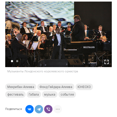
Музыканты Лондонского королевского оркестра
Мехрибан Алиева
Фонд Гейдара Алиева
ЮНЕСКО
фестиваль
Габала
музыка
событие
Поделиться