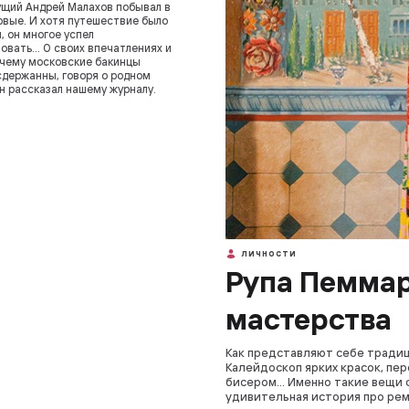
щий Андрей Малахов побывал в
рвые. И хотя путешествие было
, он многое успел
овать… О своих впечатлениях и
очему московские бакинцы
держанны, говоря о родном
он рассказал нашему журналу.
ЛИЧНОСТИ
Рупа Пеммар
мастерства
Как представляют себе тради
Калейдоскоп ярких красок, пе
бисером… Именно такие вещи 
удивительная история про рем