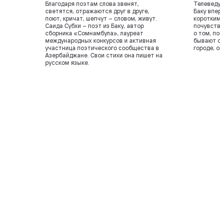
Благодаря поэтам слова звенят,
Телеведу
светятся, отражаются друг в друге,
Баку впе
поют, кричат, шепчут – словом, живут.
коротким
Саида Субхи – поэт из Баку, автор
почувств
сборника «Сомнамбула», лауреат
о том, п
международных конкурсов и активная
бывают с
участница поэтического сообщества в
городе, 
Азербайджане. Свои стихи она пишет на
русском языке.