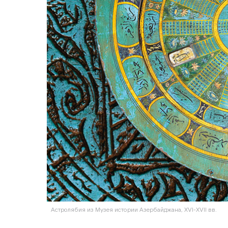
Астролябия из Музея истории Азербайджана, XVI-XVII вв.