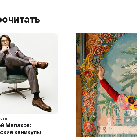
рочитать
СТИ
й Малахов:
ские каникулы