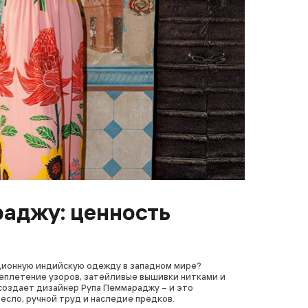
аджу: ценность
ционную индийскую одежду в западном мире?
реплетение узоров, затейливые вышивки нитками и
создает дизайнер Рупа Пеммараджу – и это
есло, ручной труд и наследие предков.