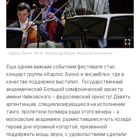
Карлос Буоно. Фото: Александр Куров. Фонд Ростроповича
Еще одним важным событием фестиваля стал
концерт группы «Карлос Буоно и ансамбль», где в
качестве поддержки выступил... Государственный
академический Большой симфонический оркестр
имени Чайковского – федосеевский оркестр! Девять
аргентинцев, специализирующихся на исполнении
танго, пролетели полмира ради этого вечера – а
московские академики, разместившиеся чуть позади
героев дня огромной когортой, призванной
поддержать мощь звука, с удовольствием сделали