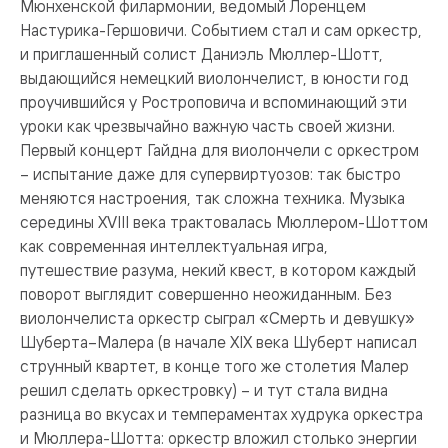
Мюнхенской филармонии, ведомый Лоренцем
Настурика-Гершовичи. Событием стал и сам оркестр,
и приглашенный солист Даниэль Мюллер-Шотт,
выдающийся немецкий виолончелист, в юности год
проучившийся у Ростроповича и вспоминающий эти
уроки как чрезвычайно важную часть своей жизни.
Первый концерт Гайдна для виолончели с оркестром
– испытание даже для супервиртуозов: так быстро
меняются настроения, так сложна техника. Музыка
середины XVIII века трактовалась Мюллером-Шоттом
как современная интеллектуальная игра,
путешествие разума, некий квест, в котором каждый
поворот выглядит совершенно неожиданным. Без
виолончелиста оркестр сыграл «Смерть и девушку»
Шуберта–Малера (в начале XIX века Шуберт написал
струнный квартет, в конце того же столетия Малер
решил сделать оркестровку) – и тут стала видна
разница во вкусах и темпераментах худрука оркестра
и Мюллера-Шотта: оркестр вложил столько энергии