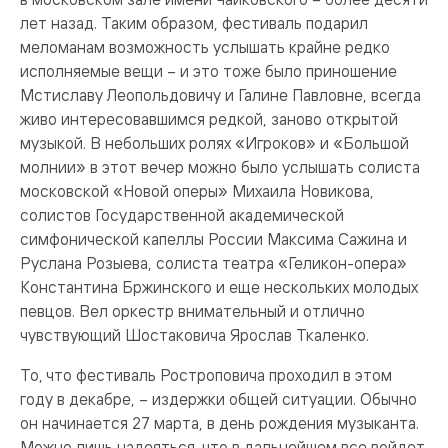
лет назад. Таким образом, фестиваль подарил
меломанам возможность услышать крайне редко
исполняемые вещи – и это тоже было приношение
Мстиславу Леопольдовичу и Галине Павловне, всегда
живо интересовавшимся редкой, заново открытой
музыкой. В небольших ролях «Игроков» и «Большой
молнии» в этот вечер можно было услышать солиста
московской «Новой оперы» Михаила Новикова,
солистов Государственной академической
симфонической капеллы России Максима Сажина и
Руслана Розыева, солиста театра «Геликон-опера»
Константина Бржинского и еще нескольких молодых
певцов. Вел оркестр внимательный и отлично
чувствующий Шостаковича Ярослав Ткаленко.
То, что фестиваль Ростроповича проходил в этом
году в декабре, – издержки общей ситуации. Обычно
он начинается 27 марта, в день рождения музыканта.
Можно лишь надеяться, что в дальнейшем все войдет