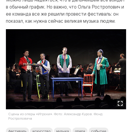
в обычный график. Но важно, что Ольга Ростропович и
ее команда все же решили провести фестиваль: он
показал, как нужна сейчас великая музыка людям.
Сцены из оперы «Игроки». Фото: Александр Куров. Фонд
Ростроповича
фестиваль
искусство
музыка
опера
событие