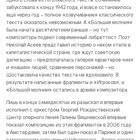
забуксовало к концу 1942 года, и вовсе остановилось
еще через год – полное «озвучивание» классического
текста оказалось невозможным. А «Большая молния»
была начата десятилетием раньше – но тут
композитора подвел современный либреттист. Поэт
Николай Асеев представил историю о неком отеле в
капиталистической стране, где ждут советскую
делегацию – предполагалась галерея характеров «их»
и «наших» людей, сравнение персонажей – но
Шостаковича качество текста не вдохновило. В
результате написанные фрагменты и «Игроков», и
«Большой молнии» остались в архиве композитора.
Лишь в конце семидесятых их разыскал и впервые
исполнил с оркестром Георгий Рождественский.
Центр оперного пения Галины Вишневской впервые
показал композицию из этих фрагментов в 2006 году
в Амстердаме, затем был один показ в Париже и один
в московском зале имени Чайковского – более десяти