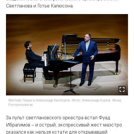
Светланова и Готье Капюсона.
Маттиас Герне и Александр Канторов. Фото: Александр Куров. Фонд
Ростроповича
За пульт светлановского оркестра встал Фуад
Ибрагимов – и острый, экспрессивый жест маэстро
оказался как нельзя кстати для открывавшей