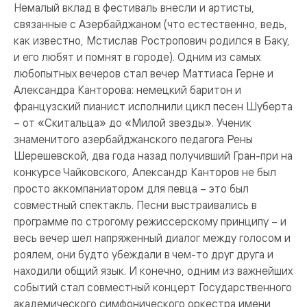
Немалый вклад в фестиваль внесли и артисты,
связанные с Азербайджаном (что естественно, ведь,
как известно, Мстислав Ростропович родился в Баку,
и его любят и помнят в городе). Одним из самых
любопытных вечеров стал вечер Маттиаса Герне и
Александра Канторова: немецкий баритон и
французский пианист исполнили цикл песен Шуберта
– от «Скитальца» до «Милой звезды». Ученик
знаменитого азербайджанского педагога Рены
Шерешевской, два года назад получивший Гран-при на
конкурсе Чайковского, Александр Канторов не был
просто аккомпаниатором для певца – это был
совместный спектакль. Песни выстраивались в
программе по строгому режиссерскому принципу – и
весь вечер шел напряженный диалог между голосом и
роялем, они будто убеждали в чем-то друг друга и
находили общий язык. И конечно, одним из важнейших
событий стал совместный концерт Государственного
академического симфонического оркестра имени