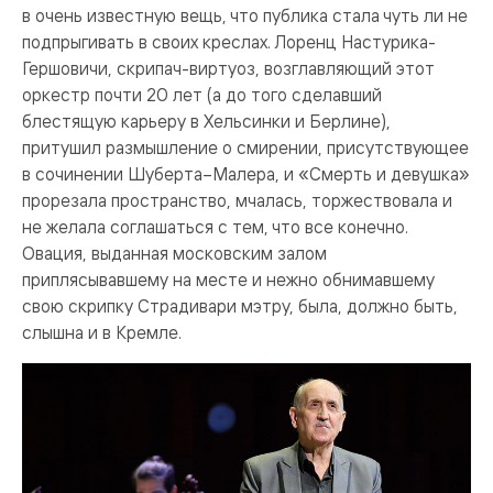
в очень известную вещь, что публика стала чуть ли не
подпрыгивать в своих креслах. Лоренц Настурика-
Гершовичи, скрипач-виртуоз, возглавляющий этот
оркестр почти 20 лет (а до того сделавший
блестящую карьеру в Хельсинки и Берлине),
притушил размышление о смирении, присутствующее
в сочинении Шуберта–Малера, и «Смерть и девушка»
прорезала пространство, мчалась, торжествовала и
не желала соглашаться с тем, что все конечно.
Овация, выданная московским залом
приплясывавшему на месте и нежно обнимавшему
свою скрипку Страдивари мэтру, была, должно быть,
слышна и в Кремле.