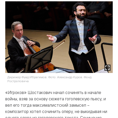
Дирижер Фуад Ибрагимов. Фото: Александр Куров. Фонд
Ростроповича
«Игроков» Шостакович начал сочинять в начале
войны, взяв за основу сюжета гоголевскую пьесу, и
вел его тогда максималистский замысел –
композитор хотел сочинить оперу, не выкидывая ни
одного слова из гоголевского текста. Сочинение