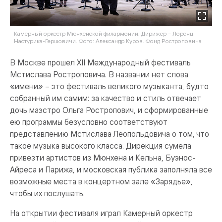
Камерный оркестр Мюнхенской филармонии. Дирижер – Лоренц
Настурика-Гершовичи. Фото: Александр Куров. Фонд Ростроповича
В Москве прошел XII Международный фестиваль
Мстислава Ростроповича. В названии нет слова
«имени» – это фестиваль великого музыканта, будто
собранный им самим: за качество и стиль отвечает
дочь маэстро Ольга Ростропович, и сформированные
ею программы безусловно соответствуют
представлению Мстислава Леопольдовича о том, что
такое музыка высокого класса. Дирекция сумела
привезти артистов из Мюнхена и Кельна, Буэнос-
Айреса и Парижа, и московская публика заполняла все
возможные места в концертном зале «Зарядье»,
чтобы их послушать.
На открытии фестиваля играл Камерный оркестр