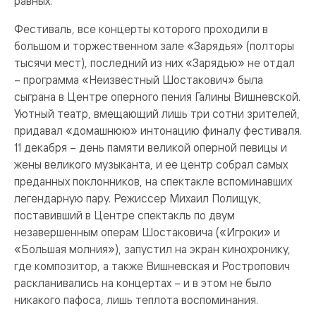
равных.
Фестиваль, все концерты которого проходили в
большом и торжественном зале «Зарядья» (полторы
тысячи мест), последний из них «Зарядью» не отдал
– программа «Неизвестный Шостакович» была
сыграна в Центре оперного пения Галины Вишневской.
Уютный театр, вмещающий лишь три сотни зрителей,
придавал «домашнюю» интонацию финалу фестиваля.
11 декабря – день памяти великой оперной певицы и
жены великого музыканта, и ее центр собрал самых
преданных поклонников, на спектакле вспоминавших
легендарную пару. Режиссер Михаил Полищук,
поставивший в Центре спектакль по двум
незавершенным операм Шостаковича («Игроки» и
«Большая молния»), запустил на экран кинохронику,
где композитор, а также Вишневская и Ростропович
раскланивались на концертах – и в этом не было
никакого пафоса, лишь теплота воспоминания.