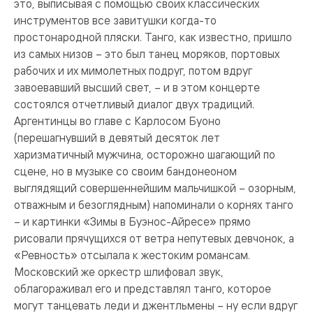
это, выписывая с помощью своих классических
инструментов все завитушки когда-то
простонародной пляски. Танго, как известно, пришло
из самых низов – это был танец моряков, портовых
рабочих и их мимолетных подруг, потом вдруг
завоевавший высший свет, – и в этом концерте
состоялся отчетливый диалог двух традиций.
Аргентинцы во главе с Карлосом Буоно
(перешагнувший в девятый десяток лет
харизматичный мужчина, осторожно шагающий по
сцене, но в музыке со своим бандонеоном
выглядящий совершеннейшим мальчишкой – озорным,
отважным и безоглядным) напоминали о корнях танго
– и картинки «Зимы в Буэнос-Айресе» прямо
рисовали прячущихся от ветра непутевых девчонок, а
«Ревность» отсылала к жестоким романсам.
Московский же оркестр шлифовал звук,
облагораживал его и представлял танго, которое
могут танцевать леди и джентльмены – ну если вдруг