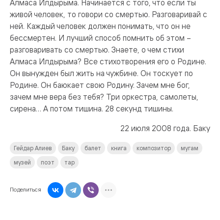
Алмаса Илдырыма. Начинается с того, что если ты
живой человек, то говори со смертью. Разговаривай с
ней. Каждый человек должен понимать, что он не
бессмертен. И лучший способ помнить об этом –
разговаривать со смертью. Знаете, о чем стихи
Алмаса Илдырыма? Все стихотворения его о Родине.
Он вынужден был жить на чужбине. Он тоскует по
Родине. Он баюкает свою Родину. Зачем мне бог,
зачем мне вера без тебя? Три оркестра, самолеты,
сирена… А потом тишина. 28 секунд тишины.
22 июля 2008 года. Баку
Гейдар Алиев
Баку
балет
книга
композитор
мугам
музей
поэт
тар
Поделиться