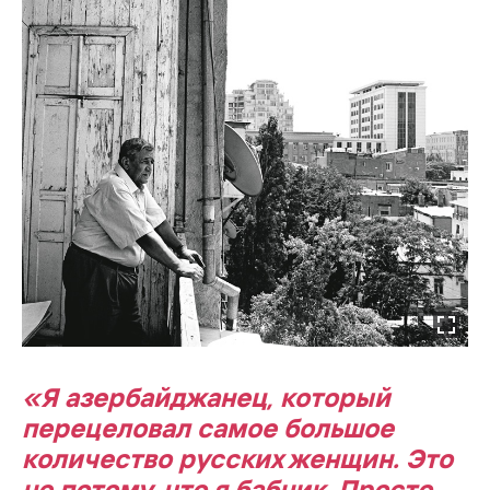
«Я азербайджанец, который
перецеловал самое большое
количество русских женщин. Это
не потому, что я бабник. Просто