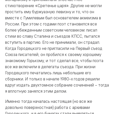
стихотворение «Сретенье царя». Другие не могли
простить ему буржуазную левизну и то, что он
вместе с Гумилевым был основателем акмеизма в
России. При этом с годами поэт становился все
более убежденным советским человеком: писал
стихи во славу Сталина и съездов КПСС, пытался
вступить в партию. Его не принимали, он страдал.
Когда Городецкого не пригласили на Первый съезд
Союза писателей, он пробился к своему хорошему
знакомому Горькому, и тот сделал все, чтобы поэта
все же включили в делегаты съезда. При жизни
Городецкого печатались лишь небольшие его
сборники. И только в начале 1980-х годов решили
вдруг издать двухтомное собрание сочинений – тогда
я вплотную занялся этим делом.
Именно тогда началась настоящая (но все же
довольно поверхностная) работа с архивами
Городецкого, и в его бумагах стали выявляться