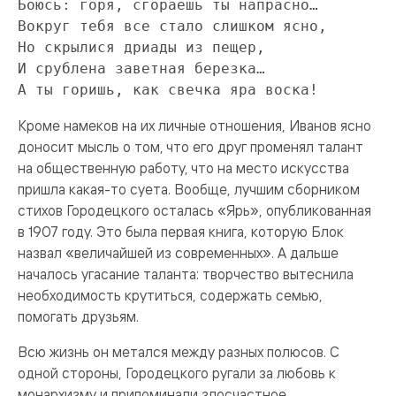
Боюсь: горя, сгораешь ты напрасно…

Вокруг тебя все стало слишком ясно,

Но скрылися дриады из пещер,

И срублена заветная березка…

А ты горишь, как свечка яра воска!
Кроме намеков на их личные отношения, Иванов ясно
доносит мысль о том, что его друг променял талант
на общественную работу, что на место искусства
пришла какая-то суета. Вообще, лучшим сборником
стихов Городецкого осталась «Ярь», опубликованная
в 1907 году. Это была первая книга, которую Блок
назвал «величайшей из современных». А дальше
началось угасание таланта: творчество вытеснила
необходимость крутиться, содержать семью,
помогать друзьям.
Всю жизнь он метался между разных полюсов. С
одной стороны, Городецкого ругали за любовь к
монархизму и припоминали злосчастное