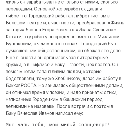
жизнь он зарабатывал не столько стихами, сколько
переводами. Основной же заработок давали
либретто. Городецкий работал либреттистом в
Большом театре и, в частности, преобразовал «Жизнь
за царя» барона Егора Розена в «Ивана Сусанина».
Кстати, эту работу он проделал вместе с Михаилом
Булгаковым, о чем мало кто знает. Городецкий был
сумасшедшим общественником, он обожал это дело.
Еще в юности он организовывал литературные
кружки, а в Тифлисе и Баку – газеты, цех поэтов. Он
помог многим талантливым людям, которые
бедствовали, тому же Хлебникову, давая им работу в
БаккавРОСТА. Но занимаясь общественными делами,
он отнимал время у поэзии, и надо признать: стихи,
написанные Городецким в бакинский период,
великими не назовешь. После встречи с поэтом в
Баку Вячеслав Иванов написал ему:
Мне жаль тебя, мой милый Солнцеверт!
