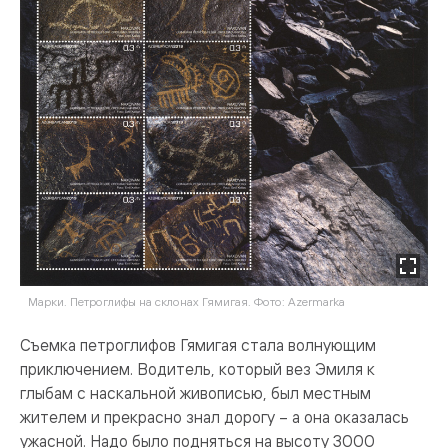
Марки. Петроглифы на склонах Гямигая. Фото: Azermarka
Съемка петроглифов Гямигая стала волнующим
приключением. Водитель, который вез Эмиля к
глыбам с наскальной живописью, был местным
жителем и прекрасно знал дорогу – а она оказалась
ужасной. Надо было подняться на высоту 3000