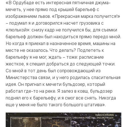
«В Ордубаде есть интересная пятничная джума-
мечеть, у нее прямо под крышей барельеф с
изображением львов. «Прекрасная марка получится!»
– подумал я и договорился насчет грузовика с
«люлькой»: снизу кадр не получился бы, для съемки
барельеф должен был находиться прямо передо мной.
Но когда я приехал в назначенное время, машины на
месте не оказалось. Что делать? Подлететь к
барельефу я не мог, ждать – тоже: расписание
жесткое, я спешил добраться до следующей точки.
Со мной в тот день был сопровождающий из
Министерства связи, и у него родилась спасительная
идея. Он пригнал к мечети бульдозер, который
работал где-то на реке. Я залез в ковш, бульдозер
поднял его к барельефу, и я смог все снять. Никогда
еще у меня не было такого большого штатива».