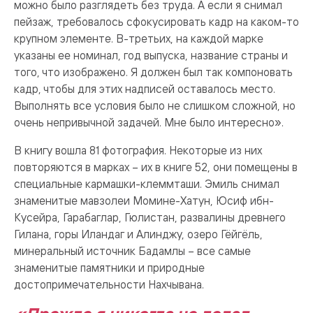
можно было разглядеть без труда. А если я снимал
пейзаж, требовалось сфокусировать кадр на каком-то
крупном элементе. В-третьих, на каждой марке
указаны ее номинал, год выпуска, название страны и
того, что изображено. Я должен был так компоновать
кадр, чтобы для этих надписей оставалось место.
Выполнять все условия было не слишком сложной, но
очень непривычной задачей. Мне было интересно».
В книгу вошла 81 фотография. Некоторые из них
повторяются в марках – их в книге 52, они помещены в
специальные кармашки-клеммташи. Эмиль снимал
знаменитые мавзолеи Момине-Хатун, Юсиф ибн-
Кусейра, Гарабаглар, Гюлистан, развалины древнего
Гилана, горы Иландаг и Алинджу, озеро Гёйгёль,
минеральный источник Бадамлы – все самые
знаменитые памятники и природные
достопримечательности Нахчывана.