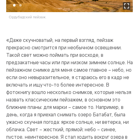
Ордубадский пейзаж.
Ма
ра
«Даже скучноватый, на первый взгляд, пейзаж
прекрасно смотрится при необычном освещении.
Такой свет можно поймать при восходе, в
предзакатные часы или при низком зимнем солнце. На
пейзажном снимке для меня самое главное – небо, но
если оно невыразительное, я стараюсь его в кадр не
включать и ищу что-то более интересное. В
фотокнигу вошло несколько снимков, которые нельзя
назвать классическим пейзажем, в основном это
ближние планы: для марки – самое то. Например, в
день, когда я приехал снимать озеро Батабат, была
ужасно скучная погода: яркое солнце, ни ветерка, ни
облачка. Свет – жесткий, прямой; небо – синее,
пустое, неинтересное. Я стал ходить вокруг озера в