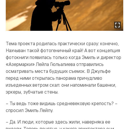
Тема проекта родилась практически сразу: конечно,
Нахчыван такой фотогеничный край! А вот концепция
фотокниги появилась только когда Эмиль и директор
«Азермарки» Лейла Гюльалиева отправились
осматривать места будущих съемок. В Джульфе
перед ними открылась панорама причудливо
изъеденных ветром скал: они напоминали башенки,
эркеры, зубчатые стены.
– Ты ведь тоже видишь средневековую крепость? –
спросил Эмиль Лейлу.
– Да. И люди, которые здесь жили, наверняка ее
видели. Теперь понятно, у какого архитектора они