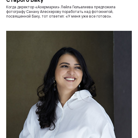
Когда директор «Азермарки» Лейла Гюльалиева предложила
фотографу Санану Алескерову поработать над фотокнигой,
посвященной Баку, тот ответил: «У меня уже все готово».