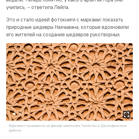
учились, – ответила Лейла.
Это и стало идеей фотокниги с марками: показать
природные шедевры Нахчывана, которые вдохновили
его жителей на создание шедевров рукотворных.
Фрагмент орнамента на фасаде мавзолея Гюлистан в Джульфинском
М
районе.
по