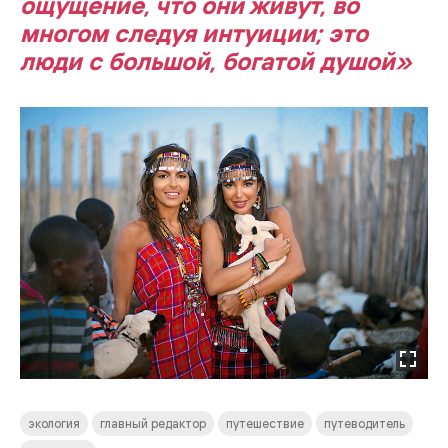
ощущение, что они живут, во
многом следуя интуиции; это
люди с большой, богатой душой»
экология
главный редактор
путешествие
путеводитель