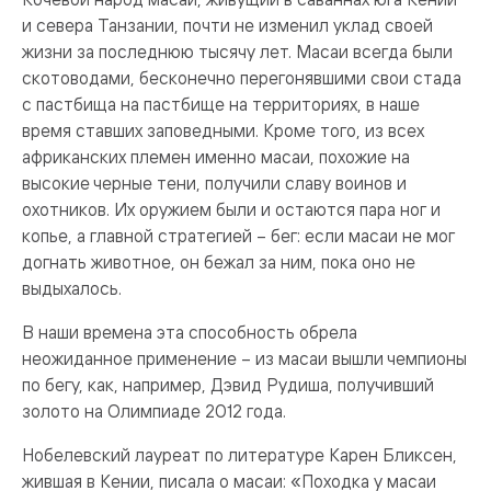
и севера Танзании, почти не изменил уклад своей
жизни за последнюю тысячу лет. Масаи всегда были
скотоводами, бесконечно перегонявшими свои стада
с пастбища на пастбище на территориях, в наше
время ставших заповедными. Кроме того, из всех
африканских племен именно масаи, похожие на
высокие черные тени, получили славу воинов и
охотников. Их оружием были и остаются пара ног и
копье, а главной стратегией – бег: если масаи не мог
догнать животное, он бежал за ним, пока оно не
выдыхалось.
В наши времена эта способность обрела
неожиданное применение – из масаи вышли чемпионы
по бегу, как, например, Дэвид Рудиша, получивший
золото на Олимпиаде 2012 года.
Нобелевский лауреат по литературе Карен Бликсен,
жившая в Кении, писала о масаи: «Походка у масаи