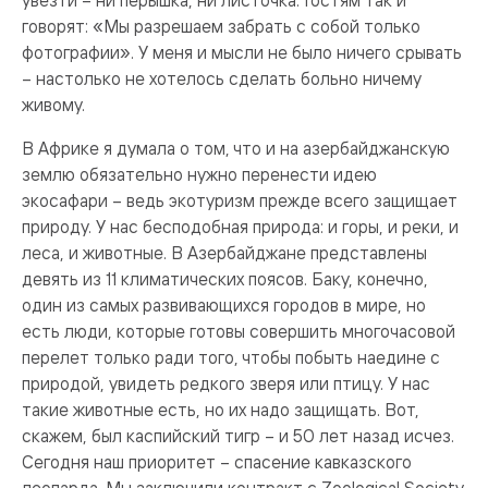
увезти – ни перышка, ни листочка. Гостям так и
говорят: «Мы разрешаем забрать с собой только
фотографии». У меня и мысли не было ничего срывать
– настолько не хотелось сделать больно ничему
живому.
В Африке я думала о том, что и на азербайджанскую
землю обязательно нужно перенести идею
экосафари – ведь экотуризм прежде всего защищает
природу. У нас бесподобная природа: и горы, и реки, и
леса, и животные. В Азербайджане представлены
девять из 11 климатических поясов. Баку, конечно,
один из самых развивающихся городов в мире, но
есть люди, которые готовы совершить многочасовой
перелет только ради того, чтобы побыть наедине с
природой, увидеть редкого зверя или птицу. У нас
такие животные есть, но их надо защищать. Вот,
скажем, был каспийский тигр – и 50 лет назад исчез.
Сегодня наш приоритет – спасение кавказского