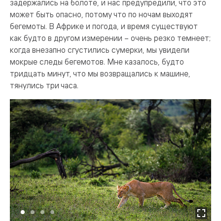
задержались на болоте, и нас предупредили, что это
может быть опасно, потому что по ночам выходят
бегемоты. В Африке и погода, и время существуют
как будто в другом измерении – очень резко темнеет;
когда внезапно сгустились сумерки, мы увидели
мокрые следы бегемотов. Мне казалось, будто
тридцать минут, что мы возвращались к машине,
тянулись три часа.