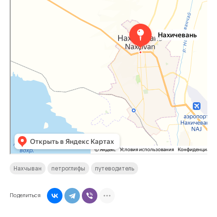
Нахчыван
петроглифы
путеводитель
Поделиться