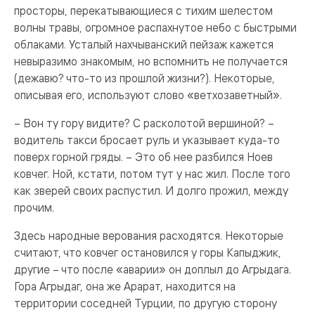
просторы, перекатывающиеся с тихим шелестом
волны травы, огромное распахнутое небо с быстрыми
облаками. Усталый нахчыванский пейзаж кажется
невыразимо знакомым, но вспомнить не получается
(дежавю? что-то из прошлой жизни?). Некоторые,
описывая его, используют слово «ветхозаветный».
– Вон ту гору видите? С расколотой вершиной? –
водитель такси бросает руль и указывает куда-то
поверх горной гряды. – Это об нее разбился Ноев
ковчег. Ной, кстати, потом тут у нас жил. После того
как зверей своих распустил. И долго прожил, между
прочим.
Здесь народные верования расходятся. Некоторые
считают, что ковчег остановился у горы Капыджик,
другие – что после «аварии» он доплыл до Агрыдага.
Гора Агрыдаг, она же Арарат, находится на
территории соседней Турции, по другую сторону