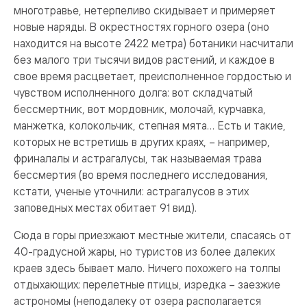
многотравье, нетерпеливо скидывает и примеряет
новые наряды. В окрестностях горного озера (оно
находится на высоте 2422 метра) ботаники насчитали
без малого три тысячи видов растений, и каждое в
свое время расцветает, преисполненное гордостью и
чувством исполненного долга: вот складчатый
бессмертник, вот мордовник, молочай, курчавка,
манжетка, колокольчик, степная мята… Есть и такие,
которых не встретишь в других краях, – например,
фриналалы и астрагалусы, так называемая трава
бессмертия (во время последнего исследования,
кстати, ученые уточнили: астрагалусов в этих
заповедных местах обитает 91 вид).
Сюда в горы приезжают местные жители, спасаясь от
40-градусной жары, но туристов из более далеких
краев здесь бывает мало. Ничего похожего на толпы
отдыхающих; перелетные птицы, изредка – заезжие
астрономы (неподалеку от озера располагается