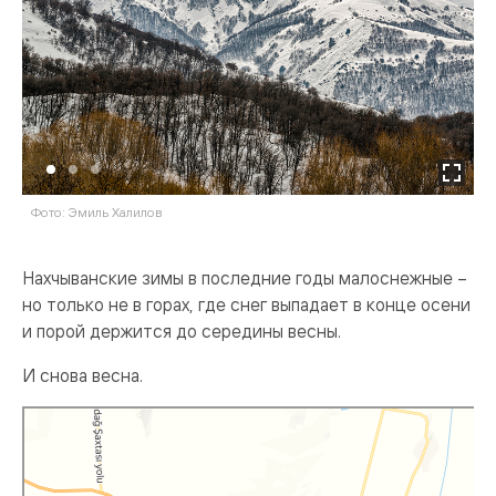
Фото: Эмиль Халилов
Ф
Нахчыванские зимы в последние годы малоснежные –
но только не в горах, где снег выпадает в конце осени
и порой держится до середины весны.
И снова весна.
Яндекс Карты
Нахичевань