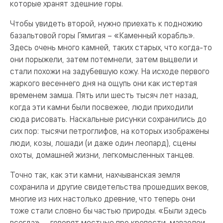
которые хранят здешние горы.
Чтобы увидеть второй, нужно приехать к подножию
базальтовой горы Гямигая – «Каменный корабль».
Здесь очень много камней, таких старых, что когда-то
они порыжели, затем потемнели, затем выцвели и
стали похожи на задубевшую кожу. На исходе первого
жаркого весеннего дня на ощупь они как истертая
временем замша. Пять или шесть тысяч лет назад,
когда эти камни были посвежее, люди приходили
сюда рисовать. Наскальные рисунки сохранились до
сих пор: тысячи петроглифов, на которых изображены
люди, козы, лошади (и даже один леопард), сцены
охоты, домашней жизни, легкомысленных танцев.
Точно так, как эти камни, нахчыванская земля
сохранила и другие свидетельства прошедших веков,
многие из них настолько древние, что теперь они
тоже стали словно бы частью природы. «Были здесь
всегда», – говорят местные про крепости, мавзолеи,