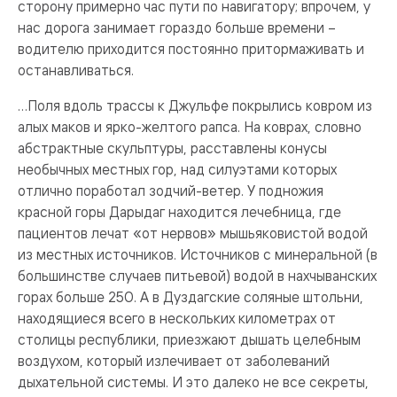
сторону примерно час пути по навигатору; впрочем, у
нас дорога занимает гораздо больше времени –
водителю приходится постоянно притормаживать и
останавливаться.
…Поля вдоль трассы к Джульфе покрылись ковром из
алых маков и ярко-желтого рапса. На коврах, словно
абстрактные скульптуры, расставлены конусы
необычных местных гор, над силуэтами которых
отлично поработал зодчий-ветер. У подножия
красной горы Дарыдаг находится лечебница, где
пациентов лечат «от нервов» мышьяковистой водой
из местных источников. Источников с минеральной (в
большинстве случаев питьевой) водой в нахчыванских
горах больше 250. А в Дуздагские соляные штольни,
находящиеся всего в нескольких километрах от
столицы республики, приезжают дышать целебным
воздухом, который излечивает от заболеваний
дыхательной системы. И это далеко не все секреты,