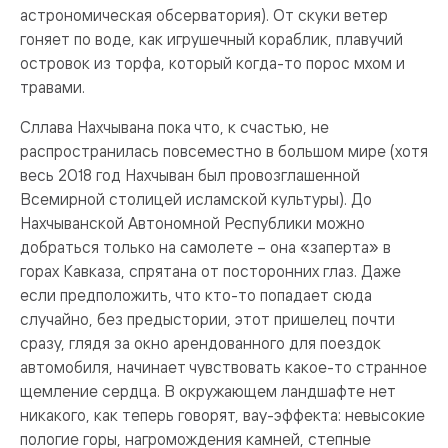
астрономическая обсерватория). От скуки ветер
гоняет по воде, как игрушечный кораблик, плавучий
островок из торфа, который когда-то порос мхом и
травами.
Сллава Нахчывана пока что, к счастью, не
распространилась повсеместно в большом мире (хотя
весь 2018 год Нахчыван был провозглашенной
Всемирной столицей исламской культуры). До
Нахчыванской Автономной Республики можно
добраться только на самолете – она «заперта» в
горах Кавказа, спрятана от посторонних глаз. Даже
если предположить, что кто-то попадает сюда
случайно, без предыстории, этот пришелец почти
сразу, глядя за окно арендованного для поездок
автомобиля, начинает чувствовать какое-то странное
щемление сердца. В окружающем ландшафте нет
никакого, как теперь говорят, вау-эффекта: невысокие
пологие горы, нагромождения камней, степные