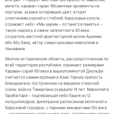
мечети, караван-сараи. Мозаичные орнаменты на
порталах, за века потерявшие цвет, вторят
сплетениям корней и стеблей; бирюзовые купола
отражают небо. «Мы умрем – останется память» –
такую надпись в камне запечатлел в XII веке
создатель местной архитектурной школы Аджеми
ибн Абу Бекр, автор самых красивых мавзолеев в
Нахчыване.
Многие исторические объекты, рассредоточенные по
всей территории республики, поражают размерами.
Караван-сарай XIII века в вышеупомянутой Джульфе
считается самым крупным в Азии. Горную крепость
Алинджагала, построенную на вершине отвесной
скалы, войска Тамерлана осаждали 14 лет. Мавзолей в
Гарабагларе – подпирающая небо башня из 12
полуцилиндров, филигранно расписанная молочной и
бирюзовой глазурью, с парными минаретами XIV века
– несоразмерен маленькому селу, затерянному среди