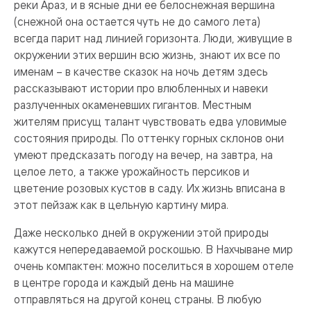
реки Араз, и в ясные дни ее белоснежная вершина
(снежной она остается чуть не до самого лета)
всегда парит над линией горизонта. Люди, живущие в
окружении этих вершин всю жизнь, знают их все по
именам – в качестве сказок на ночь детям здесь
рассказывают истории про влюбленных и навеки
разлученных окаменевших гигантов. Местным
жителям присущ талант чувствовать едва уловимые
состояния природы. По оттенку горных склонов они
умеют предсказать погоду на вечер, на завтра, на
целое лето, а также урожайность персиков и
цветение розовых кустов в саду. Их жизнь вписана в
этот пейзаж как в цельную картину мира.
Даже несколько дней в окружении этой природы
кажутся непередаваемой роскошью. В Нахчыване мир
очень компактен: можно поселиться в хорошем отеле
в центре города и каждый день на машине
отправляться на другой конец страны. В любую