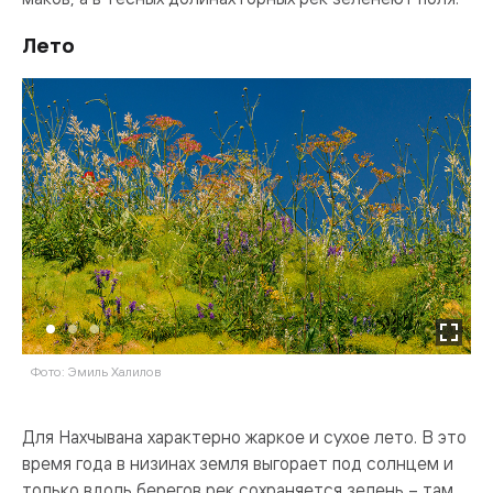
Лето
Фото: Эмиль Халилов
Ф
Для Нахчывана характерно жаркое и сухое лето. В это
время года в низинах земля выгорает под солнцем и
только вдоль берегов рек сохраняется зелень – там