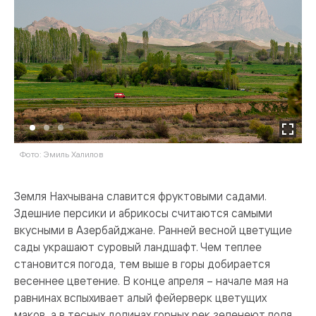
Фото: Эмиль Халилов
Ф
Земля Нахчывана славится фруктовыми садами.
Здешние персики и абрикосы считаются самыми
вкусными в Азербайджане. Ранней весной цветущие
сады украшают суровый ландшафт. Чем теплее
становится погода, тем выше в горы добирается
весеннее цветение. В конце апреля – начале мая на
равнинах вспыхивает алый фейерверк цветущих
маков, а в тесных долинах горных рек зеленеют поля.