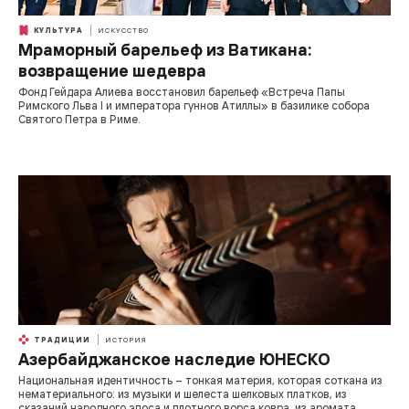
КУЛЬТУРА
ИСКУССТВО
Мраморный барельеф из Ватикана:
возвращение шедевра
Фонд Гейдара Алиева восстановил барельеф «Встреча Папы
Римского Льва I и императора гуннов Атиллы» в базилике собора
Святого Петра в Риме.
ТРАДИЦИИ
ИСТОРИЯ
Азербайджанское наследие ЮНЕСКО
Национальная идентичность – тонкая материя, которая соткана из
нематериального: из музыки и шелеста шелковых платков, из
сказаний народного эпоса и плотного ворса ковра, из аромата