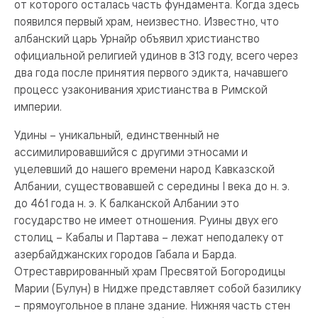
от которого осталась часть фундамента. Когда здесь
появился первый храм, неизвестно. Известно, что
албанский царь Урнайр объявил христианство
официальной религией удинов в 313 году, всего через
два года после принятия первого эдикта, начавшего
процесс узаконивания христианства в Римской
империи.
Удины – уникальный, единственный не
ассимилировавшийся с другими этносами и
уцелевший до нашего времени народ Кавказской
Албании, существовавшей с середины I века до н. э.
до 461 года н. э. К балканской Албании это
государство не имеет отношения. Руины двух его
столиц – Кабалы и Партава – лежат неподалеку от
азербайджанских городов Габала и Барда.
Отреставрированный храм Пресвятой Богородицы
Марии (Булун) в Нидже представляет собой базилику
– прямоугольное в плане здание. Нижняя часть стен