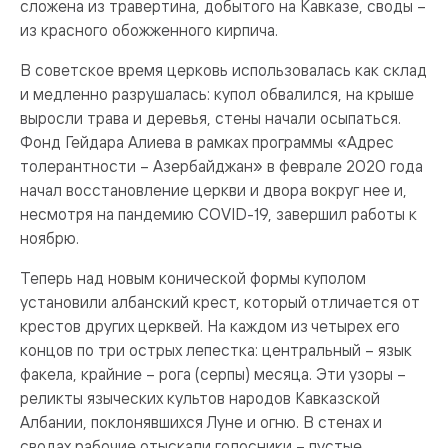
сложена из травертина, добытого на Кавказе, своды –
из красного обожженного кирпича.
В советское время церковь использовалась как склад
и медленно разрушалась: купол обвалился, на крыше
выросли трава и деревья, стены начали осыпаться.
Фонд Гейдара Алиева в рамках программы «Адрес
толерантности – Азербайджан» в феврале 2020 года
начал восстановление церкви и двора вокруг нее и,
несмотря на пандемию COVID-19, завершил работы к
ноябрю.
Теперь над новым конической формы куполом
установили албанский крест, который отличается от
крестов других церквей. На каждом из четырех его
концов по три острых лепестка: центральный – язык
факела, крайние – рога (серпы) месяца. Эти узоры –
реликты языческих культов народов Кавказской
Албании, поклонявшихся Луне и огню. В стенах и
сводах рабочие отыскали голосники – пустые