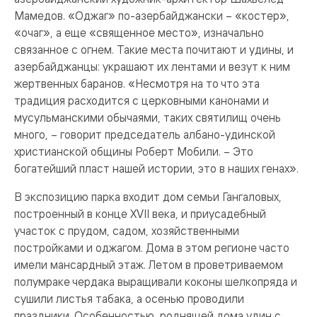
Мамедов. «Оджаг» по-азербайджански – «костер»,
«очаг», а еще «священное место», изначально
связанное с огнем. Такие места почитают и удины, и
азербайджанцы: украшают их лентами и везут к ним
жертвенных баранов. «Несмотря на то что эта
традиция расходится с церковными канонами и
мусульманскими обычаями, таких святилищ очень
много, – говорит председатель албано-удинской
христианской общины Роберт Мобили. – Это
богатейший пласт нашей истории, это в наших генах».
В экспозицию парка входит дом семьи Гангаловых,
построенный в конце XVII века, и приусадебный
участок с прудом, садом, хозяйственными
постройками и оджагом. Дома в этом регионе часто
имели мансардный этаж. Летом в проветриваемом
полумраке чердака выращивали коконы шелкопряда и
сушили листья табака, а осенью проводили
праздники. Особенностью, роднящей дома удин с