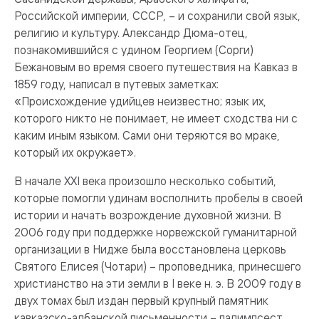
Российской империи, СССР, – и сохранили свой язык,
религию и культуру. Александр Дюма-отец,
познакомившийся с удином Георгием (Сорги)
Бежановым во время своего путешествия на Кавказ в
1859 году, написал в путевых заметках:
«Происхождение удийцев неизвестно; язык их,
которого никто не понимает, не имеет сходства ни с
каким иным языком. Сами они теряются во мраке,
который их окружает».
В начале XXI века произошло несколько событий,
которые помогли удинам восполнить пробелы в своей
истории и начать возрождение духовной жизни. В
2006 году при поддержке норвежской гуманитарной
организации в Нидже была восстановлена церковь
Святого Елисея (Чотари) – проповедника, принесшего
христианство на эти земли в I веке н. э. В 2009 году в
двух томах был издан первый крупный памятник
кавказско-албанской письменности – палимпсест,