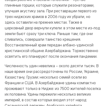
глиняные горшки, которые служили резонаторами,
улучшая акустику зала. При реставрации первого из
трех ниджских храмов в 2006 году их убрали, но
здесь оставили на прежних местах. Также в
церковный двор вернули купели: в этом месте из-под
земли бьют сразу три ключа. Раньше там, где они
сливались, совершали таинство крещения.
Восстановленный храм передан албано-удинской
христианской общине Азербайджана. Торжественно
освятить его планируют после окончания пандемии.
Численность удин невелика – около десяти тысяч. В
наше время они рассредоточены по России, Украине,
Казахстану, Грузии; несколько семей осели во
Франции и США. В Азербайджане удины компактно
проживают только в Нидже: из 7500 жителей поселка
их половина. Удины пережили несколько великих
империй, в состав которых входил этот народ:
Сасанидской державы, Арабского халифата,