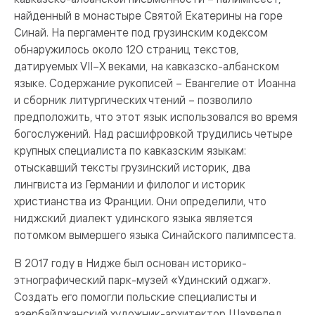
найденный в монастыре Святой Екатерины на горе
Синай. На пергаменте под грузинским кодексом
обнаружилось около 120 страниц текстов,
датируемых VII–X веками, на кавказско-албанском
языке. Содержание рукописей – Евангелие от Иоанна
и сборник литургических чтений – позволило
предположить, что этот язык использовался во время
богослужений. Над расшифровкой трудились четыре
крупных специалиста по кавказским языкам:
отыскавший тексты грузинский историк, два
лингвиста из Германии и филолог и историк
христианства из Франции. Они определили, что
ниджский диалект удинского языка является
потомком вымершего языка Синайского палимпсеста.
В 2017 году в Нидже был основан историко-
этнографический парк-музей «Удинский оджаг».
Создать его помогли польские специалисты и
азербайджанский художник-архитектор Шахвелед