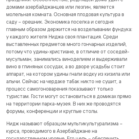
домами азербайджанцев или лезгин, является
молельная комната. Основная плодовая культура в
саду – орешник. Экономика поселка и сегодня
главным образом держится на возделывании фундука:
у каждого жителя Ниджа своя плантация. Среди
выставленных предметов много гончарных изделий,
потому что удины-христиане, в отличие от соседей-
мусульман, занимались виноделием и выдерживали
вино в глиняных сосудах, а во дворе усадьбы стоит
аппарат, на котором удины гнали водку из кизила или
алычи. Сейчас на чердаке табак никто не сушит, а
процесс самогоноварения показывают только
туристам. Гости могут остановиться в домиках прямо
на территории парка-музея. В них же проводятся
форумы, конференции и круглые столы.
Нидж называют образцом мультикультурализма –
курса, проводимого в Азербайджане на
государственном уровне. Его цель – обеспечить