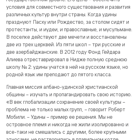
условия для совместного существования и развития
различных культур внутри страны. Когда удины
празднуют Пасху или Рождество, за столом сидят и
протестанты, и иудеи, и православные, и мусульмане.
В поселке действуют две мечети и восстановлены
две из трех церквей. Из пяти школ – три русские и
две азербайджанские. В 2012 году Фонд Гейдара
Алиева отреставрировал в Нидже полную среднюю
школу № 2: удины учатся в ней на русском языке, но
родной язык им преподают до пятого класса.
Главная миссия албано-удинской христианской
общины – изучать и пропагандировать свою историю.
«В век глобализации сохранение своей культуры –
проблема не только малых групп, – говорит Роберт
Мобили. – Удины – пример ее решения. Мы не
островное племя и никогда не жили изолированно и
все-таки не смешались с другими, более крупными
этносами, не растворились в плавильном котле