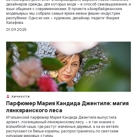
дизайнеров одежды, для которых мода – и способ самовыражения, и
язык общения с современниками. В проекте «Азербайджанские
модельеры» мы собрали самые яркие имена фешен-индустрии
республики. Одно из них – художник, дизайнер, педагог Фахрия
Халафова.
01.09.2025
ЛИЧНОСТИ
Парфюмер Мария Кандида Джентиле: магия
лянкяранского леса
Итальянский парфюмер Мария Кандида Джентиле выпустила
аромат, посвященный лянкяранскому лесу, – и так знание о
волшебной чаще, где растут железные деревья, а на их ветвях
распускаются белые кораллы, распространилось по светским
кулуарам мировых столиц.