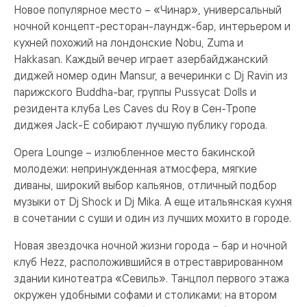
Новое популярное место – «Чинар», универсальный
ночной концепт-ресторан-лаундж-бар, интерьером и
кухней похожий на лондонские Nobu, Zuma и
Hakkasan. Каждый вечер играет азербайджанский
диджей номер один Mansur, а вечеринки c Dj Ravin из
парижского Buddha-bar, группы Pussycat Dolls и
резидента клуба Les Caves du Roy в Сен-Тропе
диджея Jack-E собирают лучшую публику города.
Opera Lounge – излюбленное место бакинской
молодежи: непринужденная атмосфера, мягкие
диваны, широкий выбор кальянов, отличный подбор
музыки от Dj Shock и Dj Mika. А еще итальянская кухня
в сочетании с суши и один из лучших мохито в городе.
Новая звездочка ночной жизни города – бар и ночной
клуб Hezz, расположившийся в отреставрированном
здании кинотеатра «Севиль». Танцпол первого этажа
окружен удобными софами и столиками; на втором