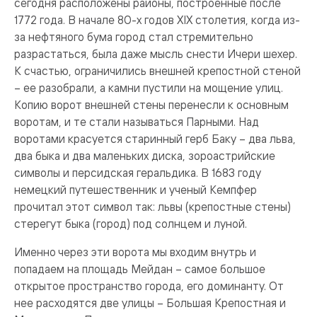
сегодня расположены районы, построенные после
1772 года. В начале 80-х годов XIX столетия, когда из-
за нефтяного бума город стал стремительно
разрастаться, была даже мысль снести Ичери шехер.
К счастью, ограничились внешней крепостной стеной
– ее разобрали, а камни пустили на мощение улиц.
Копию ворот внешней стены перенесли к основным
воротам, и те стали называться Парными. Над
воротами красуется старинный герб Баку – два льва,
два быка и два маленьких диска, зороастрийские
символы и персидская геральдика. В 1683 году
немецкий путешественник и ученый Кемпфер
прочитал этот символ так: львы (крепостные стены)
стерегут быка (город) под солнцем и луной.
Именно через эти ворота мы входим внутрь и
попадаем на площадь Мейдан – самое большое
открытое пространство города, его доминанту. От
нее расходятся две улицы – Большая Крепостная и