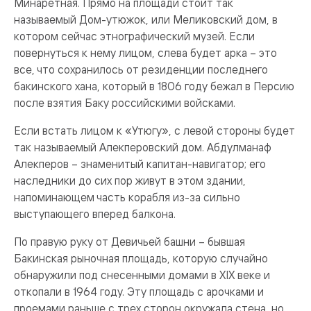
Минаретная. Прямо на площади стоит так
называемый Дом-утюжок, или Меликовский дом, в
котором сейчас этнографический музей. Если
повернуться к нему лицом, слева будет арка – это
все, что сохранилось от резиденции последнего
бакинского хана, который в 1806 году бежал в Персию
после взятия Баку российскими войсками.
Если встать лицом к «Утюгу», с левой стороны будет
так называемый Алекперовский дом. Абдулманаф
Алекперов – знаменитый капитан-навигатор; его
наследники до сих пор живут в этом здании,
напоминающем часть корабля из-за сильно
выступающего вперед балкона.
По правую руку от Девичьей башни – бывшая
Бакинская рыночная площадь, которую случайно
обнаружили под снесенными домами в XIX веке и
откопали в 1964 году. Эту площадь с арочками и
проемами раньше с трех сторон окружала стена, но