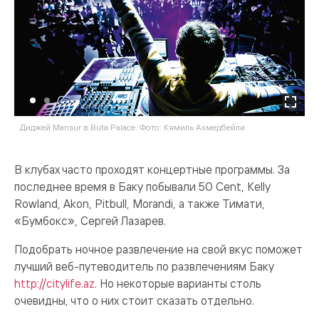
Диджей Mansur в Buta Palace. Фото: Кямиль Ахмедбейли
Rа
В клубах часто проходят концертные программы. За
последнее время в Баку побывали 50 Cent, Kelly
Rowland, Akon, Pitbull, Morandi, а также Тимати,
«Бумбокс», Сергей Лазарев.
Подобрать ночное развлечение на свой вкус поможет
лучший веб-путеводитель по развлечениям Баку
http://citylife.az
. Но некоторые варианты столь
очевидны, что о них стоит сказать отдельно.