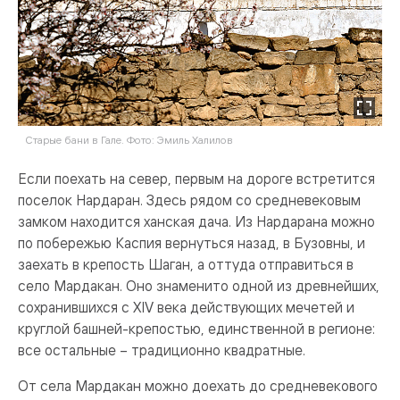
Старые бани в Гале. Фото: Эмиль Халилов
Если поехать на север, первым на дороге встретится
поселок Нардаран. Здесь рядом со средневековым
замком находится ханская дача. Из Нардарана можно
по побережью Каспия вернуться назад, в Бузовны, и
заехать в крепость Шаган, а оттуда отправиться в
село Мардакан. Оно знаменито одной из древнейших,
сохранившихся с XIV века действующих мечетей и
круглой башней-крепостью, единственной в регионе:
все остальные – традиционно квадратные.
От села Мардакан можно доехать до средневекового