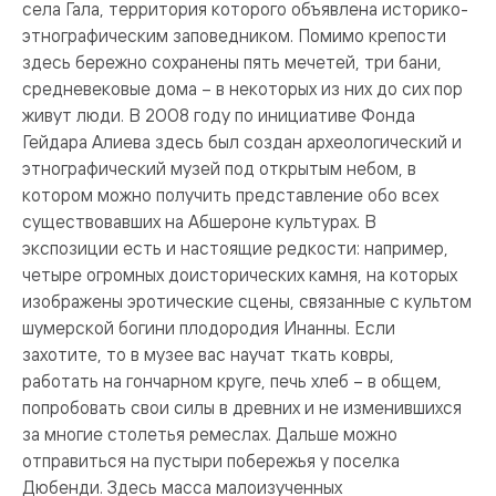
села Гала, территория которого объявлена историко-
этнографическим заповедником. Помимо крепости
здесь бережно сохранены пять мечетей, три бани,
средневековые дома – в некоторых из них до сих пор
живут люди. В 2008 году по инициативе Фонда
Гейдара Алиева здесь был создан археологический и
этнографический музей под открытым небом, в
котором можно получить представление обо всех
существовавших на Абшероне культурах. В
экспозиции есть и настоящие редкости: например,
четыре огромных доисторических камня, на которых
изображены эротические сцены, связанные с культом
шумерской богини плодородия Инанны. Если
захотите, то в музее вас научат ткать ковры,
работать на гончарном круге, печь хлеб – в общем,
попробовать свои силы в древних и не изменившихся
за многие столетья ремеслах. Дальше можно
отправиться на пустыри побережья у поселка
Дюбенди. Здесь масса малоизученных