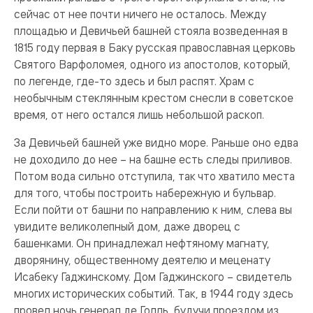
сейчас от нее почти ничего не осталось. Между
площадью и Девичьей башней стояла возведенная в
1815 году первая в Баку русская православная церковь
Святого Варфоломея, одного из апостолов, который,
по легенде, где-то здесь и был распят. Храм с
необычным стеклянным крестом снесли в советское
время, от него остался лишь небольшой раскоп.
За Девичьей башней уже видно море. Раньше оно едва
не доходило до нее – на башне есть следы приливов.
Потом вода сильно отступила, так что хватило места
для того, чтобы построить набережную и бульвар.
Если пойти от башни по направлению к ним, слева вы
увидите великолепный дом, даже дворец с
башенками. Он принадлежал нефтяному магнату,
дворянину, общественному деятелю и меценату
Исабеку Гаджинскому. Дом Гаджинского – свидетель
многих исторических событий. Так, в 1944 году здесь
провел ночь генерал де Голль, будучи проездом из