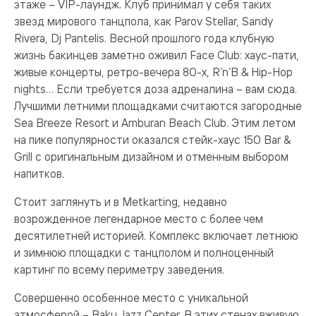
этаже – VIP-лаундж. Клуб принимал у себя таких
звезд мирового танцпола, как Parov Stellar, Sandy
Rivera, Dj Pantelis. Весной прошлого года клубную
жизнь бакинцев заметно оживил Face Club: хаус-пати,
живые концерты, ретро-вечера 80-х, R’n’B & Hip-Hop
nights… Если требуется доза адреналина – вам сюда.
Лучшими летними площадками считаются загородные
Sea Breeze Resort и Amburan Beach Club. Этим летом
на пике популярности оказался стейк-хаус 150 Bar &
Grill с оригинальным дизайном и отменным выбором
напитков.
Стоит заглянуть и в Metkarting, недавно
возрожденное легендарное место с более чем
десятилетней историей. Комплекс включает летнюю
и зимнюю площадки с танцполом и полноценный
картинг по всему периметру заведения.
Совершенно особенное место с уникальной
атмосферой – Baku Jazz Center. В этих стенах вживую