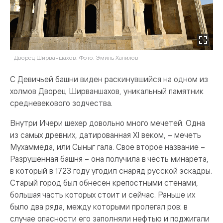
Дворец Ширваншахов. Фото: Эмиль Халилов
С Девичьей башни виден раскинувшийся на одном из
холмов Дворец Ширваншахов, уникальный памятник
средневекового зодчества.
Внутри Ичери шехер довольно много мечетей. Одна
из самых древних, датированная XI веком, – мечеть
Мухаммеда, или Сыныг гала. Свое второе название –
Разрушенная башня – она получила в честь минарета,
в который в 1723 году угодил снаряд русской эскадры.
Старый город был обнесен крепостными стенами,
большая часть которых стоит и сейчас. Раньше их
было два ряда, между которыми пролегал ров; в
случае опасности его заполняли нефтью и поджигали