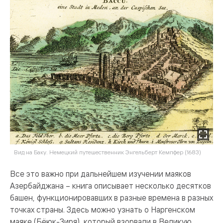
Вид на Баку. Немецкий путешественник Энгельберт Кемпфер (1683)
Все это важно при дальнейшем изучении маяков
Азербайджана – книга описывает несколько десятков
башен, функционировавших в разные времена в разных
точках страны. Здесь можно узнать о Наргенском
маяке (Бёюк-Зиря), который взорвали в Великую