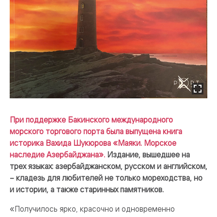
При поддержке Бакинского международного
морского торгового порта была выпущена книга
историка Вахида Шукюрова «Маяки. Морское
наследие Азербайджана».
Издание, вышедшее на
трех языках: азербайджанском, русском и английском,
– кладезь для любителей не только мореходства, но
и истории, а также старинных памятников.
«Получилось ярко, красочно и одновременно