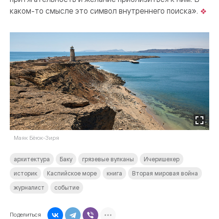
каком-то смысле это символ внутреннего поиска».
Маяк Бёюк-Зиря
архитектура
Баку
грязевые вулканы
Ичеришехер
историк
Каспийское море
книга
Вторая мировая война
журналист
событие
Поделиться