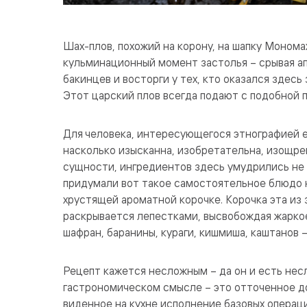
Шах-плов, похожий на корону, на шапку Мономах
кульминационный момент застолья – срывая а
бакинцев и восторги у тех, кто оказался здесь 
Этот царский плов всегда подают с подобной 
Для человека, интересующегося этнографией е
насколько изысканна, изобретательна, изощрен
сущности, ингредиентов здесь умудрились не 
придумали вот такое самостоятельное блюдо н
хрустящей ароматной корочке. Корочка эта из
раскрывается лепестками, высвобождая жаркое
шафран, баранины, кураги, кишмиша, каштанов –
Рецепт кажется несложным – да он и есть несл
гастрономическом смысле – это отточенное до
виденное на кухне исполнение базовых операци