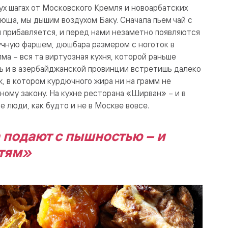
вух шагах от Московского Кремля и новоарбатских
юща, мы дышим воздухом Баку. Сначала пьем чай с
 прибавляется, и перед нами незаметно появляются
учную фаршем, дюшбара размером с ноготок в
а – вся та виртуозная кухня, которой раньше
рь и в азербайджанской провинции встретишь далеко
ж, в котором курдючного жира ни на грамм не
ному закону. На кухне ресторана «Ширван» – и в
е люди, как будто и не в Москве вовсе.
 подают с пышностью – и
стям»