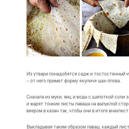
Из утвари понадобятся садж и тостостенный чу
– от него примет форму «кулич» шах-плова.
Сначала из муки, яиц и воды с щепоткой соли
и жарят тонкие листы лаваша на выпуклой сто
веером в казан так, чтобы они в итоге внахлес
Выкладывая таким образом лаваш, каждый лист