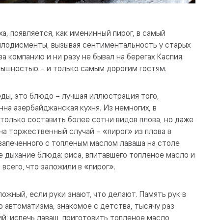
а, появляется, как именинный пирог, в самый
плодисменты, вызывая сентиментальность у старых
за компанию и ни разу не бывал на берегах Каспия.
пышностью – и только самым дорогим гостям.
ды, это блюдо – лучшая иллюстрация того,
на азербайджанская кухня. Из немногих, в
только составить более сотни видов плова, но даже
а торжественный случай – «пирог» из плова в
 запеченного с топленым маслом лаваша на столе
 дыхание блюда: риса, впитавшего топленое масло и
 всего, что заложили в «пирог».
ожный, если руки знают, что делают. Память рук в
 автоматизма, знакомое с детства, тысячу раз
й: испечь лаваш, приготовить топленое масло,