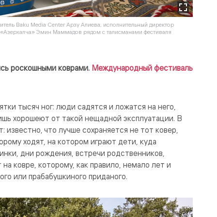
итель Baku Media Center Арзу Алиева, исполнительный директор
О «Азерхалча» Эмин Маммадов рядом с талисманами фестиваля
ись роскошными коврами.
Международный фестиваль
тки тысяч ног: люди садятся и ложатся на него,
лишь хорошеют от такой нещадной эксплуатации. В
: известно, что лучше сохраняется не тот ковер,
торому ходят, на котором играют дети, куда
минки, дни рождения, встречи родственников,
на ковре, которому, как правило, немало лет и
ого или прабабушкиного приданого.