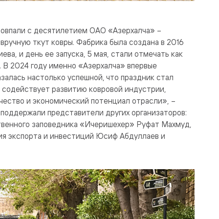
совпали с десятилетием ОАО «Азерхалча» –
вручную ткут ковры. Фабрика была создана в 2016
ва, и день ее запуска, 5 мая, стали отмечать как
 В 2024 году именно «Азерхалча» впервые
азалась настолько успешной, что праздник стал
 содействует развитию ковровой индустрии,
ество и экономический потенциал отрасли», –
 поддержали представители других организаторов:
твенного заповедника «Ичеришехер» Руфат Махмуд,
я экспорта и инвестиций Юсиф Абдуллаев и