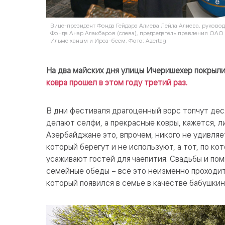
Вице-президент Фонда Гейдара Алиева Лейла Алиева, руковод
Фонда Анар Алакбаров (слева), председатель правления ОА
Ильме ханым и Ирса-беем. Фото: Azertag
На два майских дня улицы Ичеришехер покрыл
ковра прошел в этом году третий раз.
В дни фестиваля драгоценный ворс топчут деся
делают селфи, а прекрасные ковры, кажется, 
Азербайджане это, впрочем, никого не удивляет
который берегут и не используют, а тот, по ко
усаживают гостей для чаепития. Свадьбы и по
семейные обеды – всё это неизменно проходит 
который появился в семье в качестве бабушкин