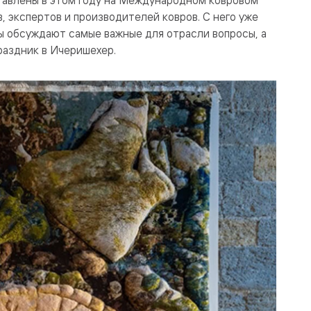
 экспертов и производителей ковров. С него уже
ы обсуждают самые важные для отрасли вопросы, а
раздник в Ичеришехер.