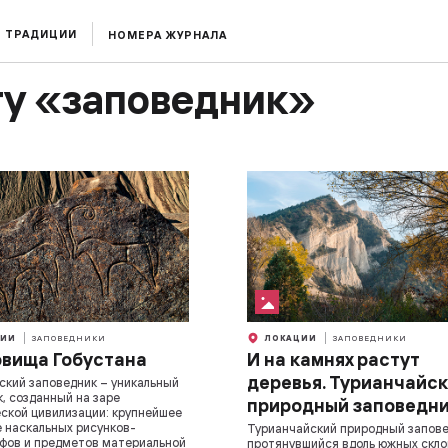
ТРАДИЦИИ
НОМЕРА ЖУРНАЛА
гу «заповедник»
ИИ
ЗАПОВЕДНИКИ
ЛОКАЦИИ
ЗАПОВЕДНИКИ
вища Гобустана
И на камнях растут
деревья. Турианчайс
ский заповедник – уникальный
, созданный на заре
природный заповедн
ской цивилизации: крупнейшее
 наскальных рисунков-
Турианчайский природный запове
фов и предметов материальной
протянувшийся вдоль южных скл