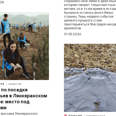
сохранило свой облик и даже язык
008
котором говорят только местные
жители, но в то же время в истор
Хыналыга осталось много белых
страниц. Лишь недавно события
далекого прошлого стали
приоткрываться благодаря наход
археологов.
01.05.2026
УРА
ОБЩЕСТВО
 по посадке
ьев в Лянкяранском
е: место под
ами
 массиве Лянкяранского
ЛОКАЦИИ
ЗАПОВЕДНИКИ