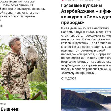
рошла акция по посадке
Грязевые вулканы
. Волонтеры движения
й марафон» высадили саженцы
Азербайджана – в фи
ой сосны – уникального по
конкурса «Семь чуде
и выносливости дерева-
.
природы»
26
В нашумевшей книге американки
Патриции Шульц «1000 мест, кот
стоит увидеть, прежде чем ты у
нет ни слова об азербайджанских
грязевых вулканах. За это мисс Ш
можно только поблагодарить: кр
вулканы по-прежнему в своей
первозданной красоте, и орды ту
не осаждают их. Но всемирная сл
возможно, ожидает их совсем ск
азербайджанские грязевые вулка
попали в список финалистов конк
«Семь чудес природы».
01.11.2009
СТИ
 Бышнёв: