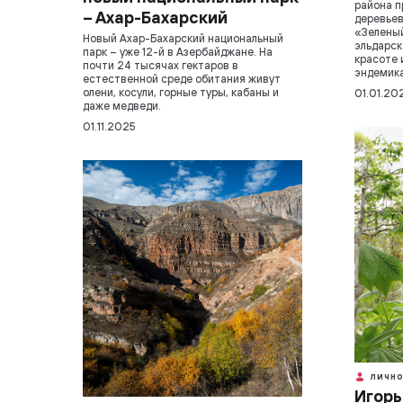
района п
– Ахар-Бахарский
деревьев
«Зелены
Новый Ахар-Бахарский национальный
эльдарск
парк – уже 12-й в Азербайджане. На
красоте 
почти 24 тысячах гектаров в
эндемика
естественной среде обитания живут
олени, косули, горные туры, кабаны и
01.01.20
даже медведи.
01.11.2025
ЛИЧНО
Игорь