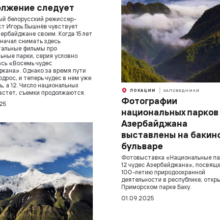
лжение следует
й белорусский режиссер-
т Игорь Бышнёв чувствует
зербайджане своим. Когда 15 лет
 начал снимать здесь
альные фильмы про
ьные парки, серия условно
сь «Восемь чудес
жана». Однако за время пути
одрос, и теперь чудес в нем уже
ь, а 12. Число национальных
ЛОКАЦИИ
ЗАПОВЕДНИКИ
астет, съемки продолжаются.
Фотографии
25
национальных парков
Азербайджана
выставлены на бакин
бульваре
Фотовыставка «Национальные па
12 чудес Азербайджана», посвящ
100-летию природоохранной
деятельности в республике, откр
Приморском парке Баку.
01.09.2025