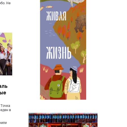
бо. Не
аль
вые
р
«Точка
веден в
нили