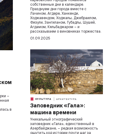
собственные дни в календаре.
Празднуем дни города вместе с
Лачином, Агдере, Ханкенди,
Ходжавендом, Ходжалы, Джебраилом,
Физули, Зангиланом, Губадлы, Шушей,
Агдамом, Кяльбаджаром – и
рассказываем о виновниках торжества.
01.09.2025
ском
рки –
КУЛЬТУРА
АРХИТЕКТУРА
енная
Заповедник «Гала»:
ылась в
машина времени
Уникальный этнографический
заповедник «Гала», единственный в
Азербайджане, – редкая возможность
ощутить ход истории почти шаг за