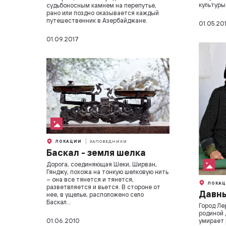
культуры
судьбоносным камнем на перепутье,
рано или поздно оказывается каждый
путешественник в Азербайджане.
01.05.20
01.09.2017
ЛОКАЦИИ
ЗАПОВЕДНИКИ
Баскал - земля шелка
Дорога, соединяющая Шеки, Ширван,
Гянджу, похожа на тонкую шелковую нить
– она все тянется и тянется,
ЛОКАЦ
разветвляется и вьется. В стороне от
Давны
нее, в ущелье, расположено село
Баскал…
Город Ле
родиной 
01.06.2010
умирает 