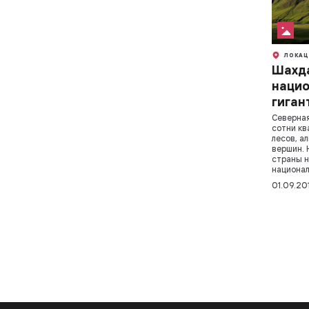
ЛОКАЦ
Шахд
нацио
гиган
Северная
сотни кв
лесов, а
вершин. 
страны н
национал
01.09.20