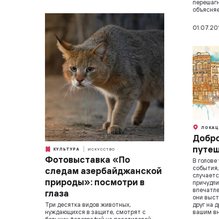
перешагн
объясняе
01.07.20
ЛОКАЦ
Добро
путеш
КУЛЬТУРА
ИСКУССТВО
Фотовыставка «По
В голове
события,
следам азербайджанской
случает
природы»: посмотри в
причудли
впечатле
глаза
они выст
друг на 
Три десятка видов животных,
вашим в
нуждающихся в защите, смотрят с