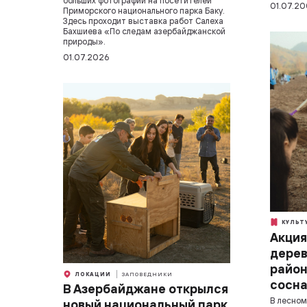
больших фотографий на посетителей
01.07.2
Приморского национального парка Баку.
Здесь проходит выставка работ Салеха
Бахшиева «По следам азербайджанской
природы».
01.07.2026
КУЛЬТ
Акция
дерев
район
ЛОКАЦИИ
ЗАПОВЕДНИКИ
сосн
В Азербайджане открылся
В лесном
новый национальный парк