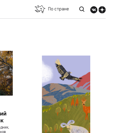
По стране
кий
ик
дник,
онов