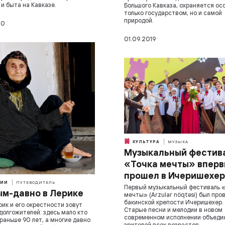
 и быта на Кавказе.
Большого Кавказа, охраняется осо
только государством, но и самой
природой.
10
01.09.2019
КУЛЬТУРА
МУЗЫКА
Музыкальный фестив
«Точка мечты» впер
прошел в Ичеришехе
ИИ
ПУТЕВОДИТЕЛЬ
Первый музыкальный фестиваль 
м-давно в Лерике
мечты» (Arzular nöqtəsi) был про
бакинской крепости Ичеришехер.
рик и его окрестности зовут
Старые песни и мелодии в новом
долгожителей: здесь мало кто
современном исполнении объеди
раньше 90 лет, а многие давно
зрителей всех возрастов.