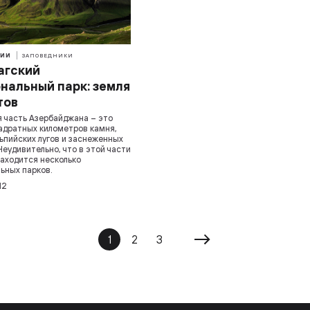
ИИ
ЗАПОВЕДНИКИ
агский
нальный парк: земля
тов
 часть Азербайджана – это
адратных километров камня,
льпийских лугов и заснеженных
Неудивительно, что в этой части
аходится несколько
ьных парков.
12
1
2
3