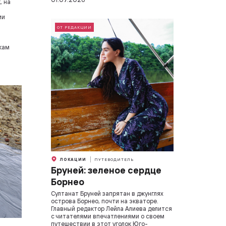
, на
ии
ОТ РЕДАКЦИИ
кам
ЛОКАЦИИ
ПУТЕВОДИТЕЛЬ
Бруней: зеленое сердце
Борнео
Султанат Бруней запрятан в джунглях
острова Борнео, почти на экваторе.
Главный редактор Лейла Алиева делится
с читателями впечатлениями о своем
путешествии в этот уголок Юго-