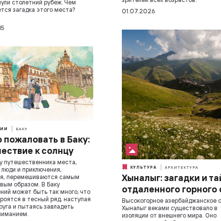
ули столетний рубеж. Чем
тся загадка этого места?
01.07.2026
15
ИИ
БАКУ
 пожаловать в Баку:
ествие к солнцу
 у путешественника места,
КУЛЬТУРА
АРХИТЕКТУРА
 люди и приключения,
Хыналыг: загадки и т
ся, перемешиваются самым
вым образом. В Баку
отдаленного горного
ний может быть так много, что
роятся в тесный ряд, наступая
Высокогорное азербайджанское 
друга и пытаясь завладеть
Хыналыг веками существовало в
ниманием.
изоляции от внешнего мира. Оно