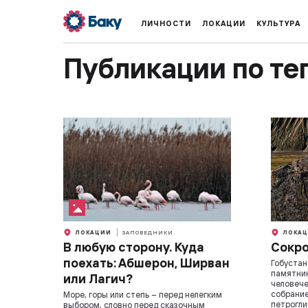
ЛИЧНОСТИ
ЛОКАЦИИ
КУЛЬТУРА
Публикации по те
ЛОКАЦИИ
ЗАПОВЕДНИКИ
ЛОКАЦ
В любую сторону. Куда
Сокро
поехать: Абшерон, Ширван
Гобустан
памятник
или Лагич?
человече
собрание
Море, горы или степь – перед нелегким
петрогли
выбором, словно перед сказочным