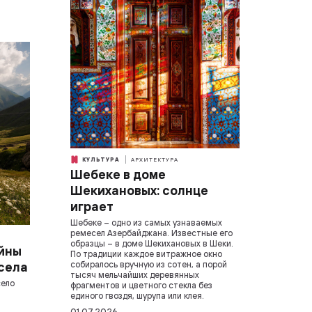
КУЛЬТУРА
АРХИТЕКТУРА
Шебеке в доме
Шекихановых: солнце
играет
Шебеке – одно из самых узнаваемых
ремесел Азербайджана. Известные его
образцы – в доме Шекихановых в Шеки.
айны
По традиции каждое витражное окно
 села
собиралось вручную из сотен, а порой
тысяч мельчайших деревянных
село
фрагментов и цветного стекла без
единого гвоздя, шурупа или клея.
01.07.2026