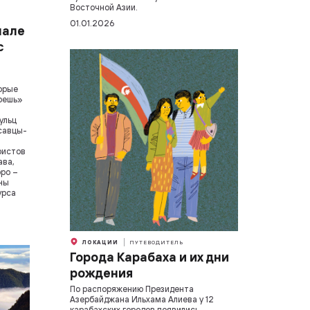
Восточной Азии.
01.01.2026
нале
с
орые
мрешь»
ульц
асавцы-
ристов
ава,
оро –
ны
урса
ЛОКАЦИИ
ПУТЕВОДИТЕЛЬ
Города Карабаха и их дни
рождения
По распоряжению Президента
Азербайджана Ильхама Алиева у 12
карабахских городов появились