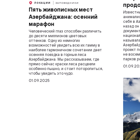
ЛОКАЦИИ
ЗАПОВЕДНИКИ
продо
Пять живописных мест
Известны
Азербайджана: осенний
анималис
себя в А
марафон
назад он
документ
Человеческий глаз способен различить
национал
до десяти миллионов цветовых
называла
оттенков. Одну из немногих
Азербайд
возможностей увидеть всю их гамму в
проект п
наиболее гармоничном сочетании дает
не восем
осенняя поездка в горные леса
парков р
Азербайджана. Мы рассказываем, где
прямо сейчас краски леса расцвели
01.09.20
особенно пышно, и стоит поторопиться,
чтобы увидеть это чудо.
01.09.2025