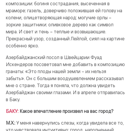
композиции: богиня сострадания, высеченная в
мраморе; газель, доверчиво положившая ей голову на
колени, олицетворяющая народ; могучие орлы –
зоркие защитники; оливковое дерево как символ
мира. И свет и тень – теплые и возвышающие.
Прекрасный узор, созданный Лейлой, сиял на картине
особенно ярко.
Азербайджанский посол в Швейцарии Фуад
Искендеров посоветовал мне добавить в композицию
гранаты: «Это плоды нашей земли – их нельзя
забыть». Он с большим воодушевлением рассказывал
мне о стране. Тогда я поняла, что должна увидеть
Азербайджан своими глазами. И в апреле отправилась
в Баку.
БАКУ:
Какое впечатление произвел на вас город?
М.Х.:
У меня навернулись слезы, когда увидела все то,
что чувствовала интуитивно: город, наполненный