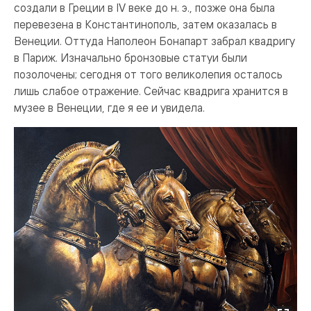
создали в Греции в IV веке до н. э., позже она была
перевезена в Константинополь, затем оказалась в
Венеции. Оттуда Наполеон Бонапарт забрал квадригу
в Париж. Изначально бронзовые статуи были
позолочены; сегодня от того великолепия осталось
лишь слабое отражение. Сейчас квадрига хранится в
музее в Венеции, где я ее и увидела.