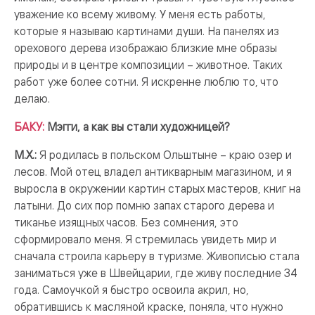
уважение ко всему живому. У меня есть работы,
которые я называю картинами души. На панелях из
орехового дерева изображаю близкие мне образы
природы и в центре композиции – животное. Таких
работ уже более сотни. Я искренне люблю то, что
делаю.
БАКУ:
Мэгги, а как вы стали художницей?
М.Х.:
Я родилась в польском Ольштыне – краю озер и
лесов. Мой отец владел антикварным магазином, и я
выросла в окружении картин старых мастеров, книг на
латыни. До сих пор помню запах старого дерева и
тиканье изящных часов. Без сомнения, это
сформировало меня. Я стремилась увидеть мир и
сначала строила карьеру в туризме. Живописью стала
заниматься уже в Швейцарии, где живу последние 34
года. Самоучкой я быстро освоила акрил, но,
обратившись к масляной краске, поняла, что нужно