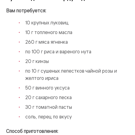
Вам потребуется:
10 крупных луковиц
10 г топленого масла
260 г мяса ягненка
по 100 г риса и вареного нута
20 г кинзы
по 10 г сушеных лепестков чайной розы и
желтого ириса
50 г винного уксуса
20 г сахарного песка
30 г томатной пасты
соль, перец по вкусу
Способ приготовления: