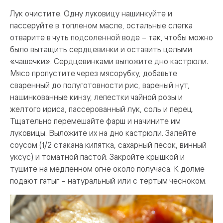
Лук очистите. Одну луковицу нашинкуйте и
пассеруйте в топленом масле, остальные слегка
отварите в чуть подсоленной воде – так, чтобы можно
было вытащить сердцевинки и оставить целыми
«чашечки». Сердцевинками выложите дно кастрюли.
Мясо пропустите через мясорубку, добавьте
сваренный до полуготовности рис, вареный нут,
нашинкованные кинзу, лепестки чайной розы и
желтого ириса, пассерованный лук, соль и перец.
Тщательно перемешайте фарш и начините им
луковицы. Выложите их на дно кастрюли. Залейте
соусом (1/2 стакана кипятка, сахарный песок, винный
уксус) и томатной пастой. Закройте крышкой и
тушите на медленном огне около получаса. К долме
подают гатыг – натуральный или с тертым чесноком.