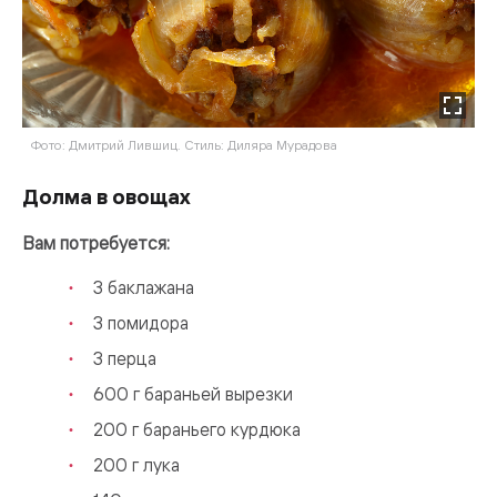
Фото: Дмитрий Лившиц. Стиль: Диляра Мурадова
Долма в овощах
Вам потребуется:
3 баклажана
3 помидора
3 перца
600 г бараньей вырезки
200 г бараньего курдюка
200 г лука