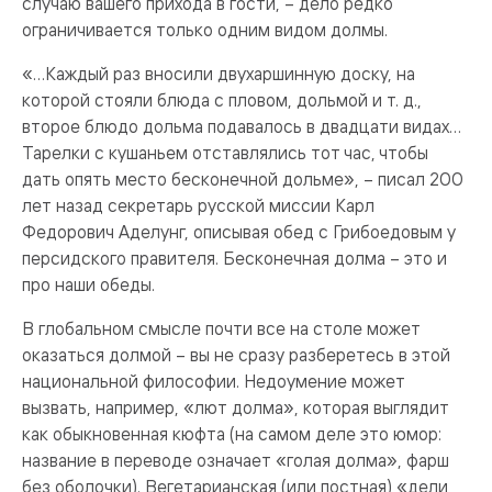
случаю вашего прихода в гости, – дело редко
ограничивается только одним видом долмы.
«…Каждый раз вносили двухаршинную доску, на
которой стояли блюда с пловом, дольмой и т. д.,
второе блюдо дольма подавалось в двадцати видах…
Тарелки с кушаньем отставлялись тот час, чтобы
дать опять место бесконечной дольме», – писал 200
лет назад секретарь русской миссии Карл
Федорович Аделунг, описывая обед с Грибоедовым у
персидского правителя. Бесконечная долма – это и
про наши обеды.
В глобальном смысле почти все на столе может
оказаться долмой – вы не сразу разберетесь в этой
национальной философии. Недоумение может
вызвать, например, «лют долма», которая выглядит
как обыкновенная кюфта (на самом деле это юмор:
название в переводе означает «голая долма», фарш
без оболочки). Вегетарианская (или постная) «дели