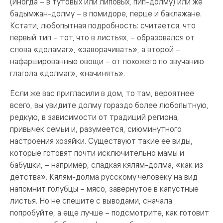
(иногда – в тутовых или липовых, пип-долму) или же
бадымжан-долму – в помидоре, перце и баклажане.
Кстати, любопытная подробность: считается, что
первый тип – тот, что в листьях, – образовался от
слова «доламаг», «заворачивать», а второй –
нафаршированные овощи – от похожего по звучанию
глагола «долмаг», «начинять».
Если же вас пригласили в дом, то там, вероятнее
всего, вы увидите долму гораздо более любопытную,
редкую, в зависимости от традиций региона,
привычек семьи и, разумеется, сиюминутного
настроения хозяйки. Существуют такие ее виды,
которые готовят почти исключительно мамы и
бабушки, – например, сладкая кялям-долма, «как из
детства». Кялям-долма русскому человеку на вид
напомнит голубцы – мясо, завернутое в капустные
листья. Но не спешите с выводами, сначала
попробуйте, а еще лучше – подсмотрите, как готовит