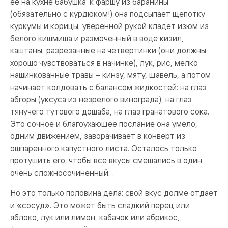
ее на кухне бабушка: к фаршу из баранины
(обязательно с курдюком!) она подсыпает щепотку
куркумы и корицы, уверенной рукой кладет изюм из
белого кишмиша и размоченный в воде кизил,
каштаны, разрезанные на четвертинки (они должны
хорошо чувствоваться в начинке), лук, рис, мелко
нашинкованные травы – кинзу, мяту, щавель, а потом
начинает колдовать с балансом жидкостей: на глаз
абгоры (уксуса из незрелого винограда), на глаз
тянучего тутового дошаба, на глаз гранатового сока.
Это сочное и благоухающее послание она умело,
одним движением, заворачивает в конверт из
ошпаренного капустного листа. Осталось только
протушить его, чтобы все вкусы смешались в один
очень сложносочиненный…
Но это только половина дела: свой вкус долме отдает
и «сосуд». Это может быть сладкий перец или
яблоко, лук или лимон, кабачок или абрикос,