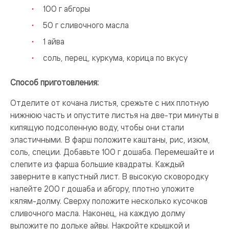
100 г абгоры
50 г сливочного масла
1 айва
соль, перец, куркума, корица по вкусу
Способ приготовления:
Отделите от кочана листья, срежьте с них плотную
нижнюю часть и опустите листья на две-три минуты в
кипящую подсоленную воду, чтобы они стали
эластичными. В фарш положите каштаны, рис, изюм,
соль, специи. Добавьте 100 г дошаба. Перемешайте и
слепите из фарша большие квадраты. Каждый
заверните в капустный лист. В высокую сковородку
налейте 200 г дошаба и абгору, плотно уложите
кялям-долму. Сверху положите несколько кусочков
сливочного масла. Наконец, на каждую долму
выложите по дольке айвы. Накройте крышкой и