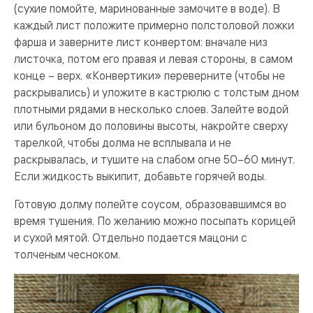
(сухие помойте, маринованные замочите в воде). В
каждый лист положите примерно полстоловой ложки
фарша и заверните лист конвертом: вначале низ
листочка, потом его правая и левая стороны, в самом
конце – верх. «Конвертики» переверните (чтобы не
раскрывались) и уложите в кастрюлю с толстым дном
плотными рядами в несколько слоев. Залейте водой
или бульоном до половины высоты, накройте сверху
тарелкой, чтобы долма не всплывала и не
раскрывалась, и тушите на слабом огне 50–60 минут.
Если жидкость выкипит, добавьте горячей воды.
Готовую долму полейте соусом, образовавшимся во
время тушения. По желанию можно посыпать корицей
и сухой мятой. Отдельно подается мацони с
толченым чесноком.