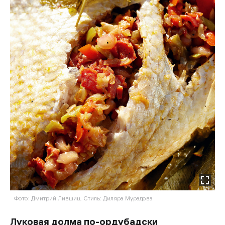
Фото: Дмитрий Лившиц. Стиль: Диляра Мурадова
Луковая долма по-ордубадски