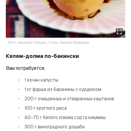
Фото: Дмитрий Лившиц. Стиль: Диляра Мурадова
Кялям-долма по-бакински
Вам потребуется:
1 кочан капусты
1 кг фарша из баранины с курдюком
200 г очищенных и отваренных каштанов
100 г круглого риса
60–70 г белого изюма сорта кишмиш
300 г виноградного дошаба