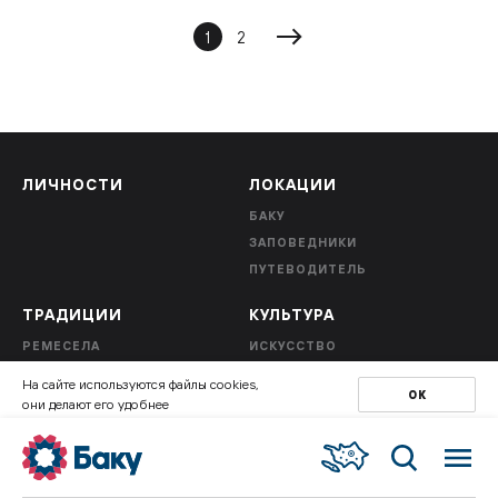
1
2
ЛИЧНОСТИ
ЛОКАЦИИ
БАКУ
ЗАПОВЕДНИКИ
ПУТЕВОДИТЕЛЬ
ТРАДИЦИИ
КУЛЬТУРА
РЕМЕСЕЛА
ИСКУССТВО
ИСТОРИЯ
КИНО
На сайте используются файлы cookies,
ОК
КУХНЯ
ТЕАТР
они делают его удобнее
ЛИТЕРАТУРА
ЖУРНАЛ