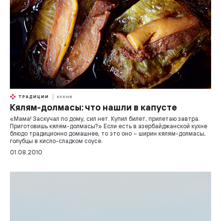
ТРАДИЦИИ
КУХНЯ
Кялям-долмасы: что нашли в капусте
«Мама! Заскучал по дому, сил нет. Купил билет, прилетаю завтра.
Приготовишь кялям-долмасы?» Если есть в азербайджанской кухне
блюдо традиционно домашнее, то это оно – ширин кялям-долмасы,
голубцы в кисло-сладком соусе.
01.08.2010